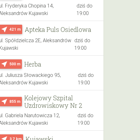
ul. Fryderyka Chopina 14,
dziś do
Aleksandrów Kujawski
19:00
Apteka Puls Osiedlowa
near_me
421 m
ul. Spółdzielcza 2E, Aleksandrów
dziś do
Kujawski
19:00
Herba
near_me
500 m
ul. Juliusza Słowackiego 95,
dziś do
Aleksandrów Kujawski
19:00
Kolejowy Szpital
near_me
855 m
Uzdrowiskowy Nr 2
ul. Gabriela Narutowicza 12,
dziś do
Aleksandrów Kujawski
19:00
Kujawski
near_me
3.7 km