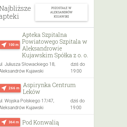
Najbliższe
POZOSTAŁE W
ALEKSANDRÓW
apteki
KUJAWSKI
Apteka Szpitalna
Powiatowego Szpitala w
near_me
100 m
Aleksandrowie
Kujawskim Spółka z o. o.
ul. Juliusza Słowackiego 18,
dziś do
Aleksandrów Kujawski
19:00
Aspirynka Centrum
near_me
266 m
Leków
ul. Wojska Polskiego 17/47,
dziś do
Aleksandrów Kujawski
19:00
Pod Konwalią
near_me
364 m