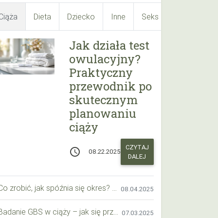
Ciąża
Dieta
Dziecko
Inne
Seks
Suplementy
Jak działa test
owulacyjny?
Praktyczny
przewodnik po
skutecznym
planowaniu
ciąży
CZYTAJ
access_time
08.22.2025
DALEJ
Co zrobić, jak spóźnia się okres? Praktyczny przewodnik krok po kroku
08.04.2025
Badanie GBS w ciąży – jak się przygotować krok po kroku?
07.03.2025