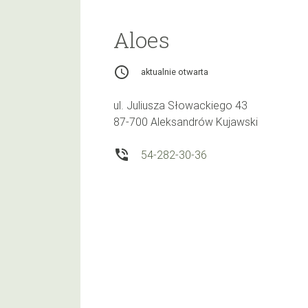
Aloes
access_time
aktualnie otwarta
ul. Juliusza Słowackiego 43
87-700 Aleksandrów Kujawski
phone_in_talk
54-282-30-36