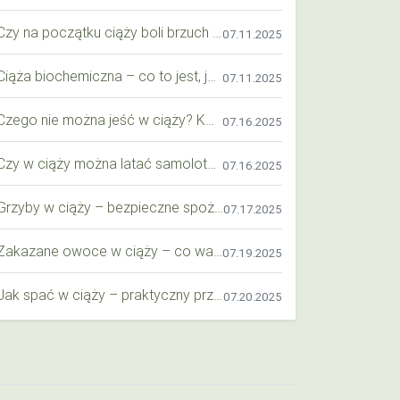
Czy na początku ciąży boli brzuch jak przy okresie? Wyjaśniamy objawy i różnice
07.11.2025
Ciąża biochemiczna – co to jest, jak ją rozpoznać i co warto wiedzieć?
07.11.2025
Czego nie można jeść w ciąży? Kompleksowy przewodnik dla przyszłych mam
07.16.2025
Czy w ciąży można latać samolotem? Praktyczny przewodnik dla przyszłych mam
07.16.2025
Grzyby w ciąży – bezpieczne spożycie, wartości odżywcze i zagrożenia
07.17.2025
Zakazane owoce w ciąży – co warto wiedzieć o bezpieczeństwie diety przyszłej mamy?
07.19.2025
Jak spać w ciąży – praktyczny przewodnik dla przyszłych mam
07.20.2025