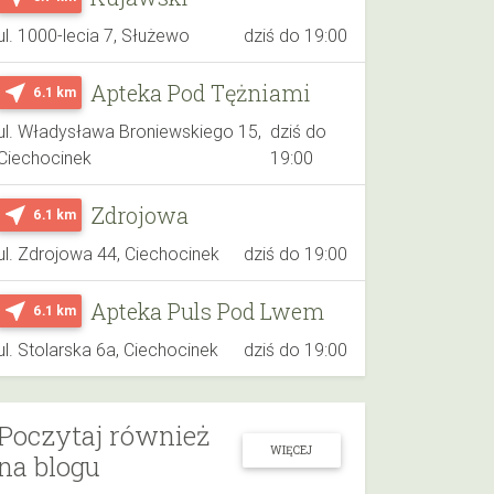
ul. 1000-lecia 7, Służewo
dziś do 19:00
Apteka Pod Tężniami
near_me
6.1 km
ul. Władysława Broniewskiego 15,
dziś do
Ciechocinek
19:00
Zdrojowa
near_me
6.1 km
ul. Zdrojowa 44, Ciechocinek
dziś do 19:00
Apteka Puls Pod Lwem
near_me
6.1 km
ul. Stolarska 6a, Ciechocinek
dziś do 19:00
Poczytaj również
WIĘCEJ
na blogu