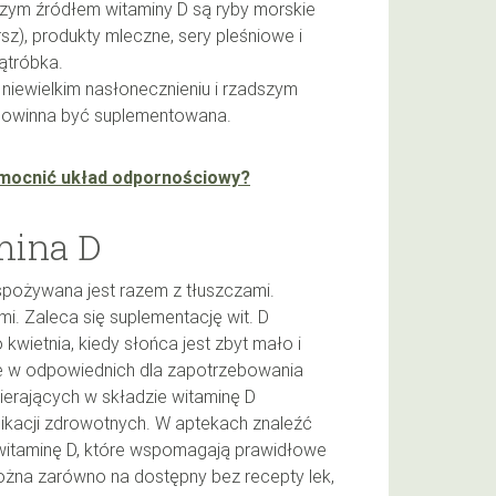
zym źródłem witaminy D są ryby morskie
rsz), produkty mleczne, sery pleśniowe i
wątróbka.
niewielkim nasłonecznieniu i rzadszym
powinna być suplementowana.
mocnić układ odpornościowy?
mina D
y spożywana jest razem z tłuszczami.
mi. Zaleca się suplementację wit. D
kwietnia, kiedy słońca jest zbyt mało i
ze w odpowiednich dla zapotrzebowania
erających w składzie witaminę D
likacji zdrowotnych. W aptekach znaleźć
witaminę D, które wspomagają prawidłowe
żna zarówno na dostępny bez recepty lek,