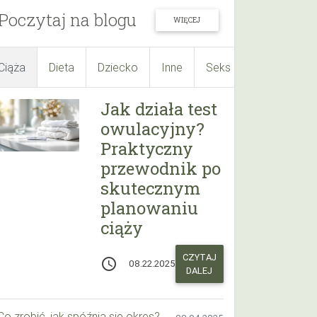
Poczytaj na blogu
WIĘCEJ
Ciąża
Dieta
Dziecko
Inne
Seks
Suplementy
Jak działa test
owulacyjny?
Praktyczny
przewodnik po
skutecznym
planowaniu
ciąży
CZYTAJ
access_time
08.22.2025
DALEJ
Co zrobić, jak spóźnia się okres? Praktyczny przewodnik krok po kroku