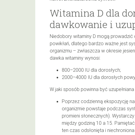
Witamina D dla do
dawkowanie i uzup
Niedobory witaminy D mogą prowadzić d
powikłań, dlatego bardzo ważne jest s
organizmu – zwłaszcza w okresie jes
dawka witaminy wynosi:
800–2000 IU dla dorosłych;
2000–4000 IU dla dorosłych powyż
W jaki sposób powinna być uzupełniana 
Poprzez codzienną ekspozycję na
organizmie powstaje podczas synt
promieni słonecznych). Wystarczy
między godziną 10 a 15. Pamiętać 
ten czas odsłonięta i niechroniona