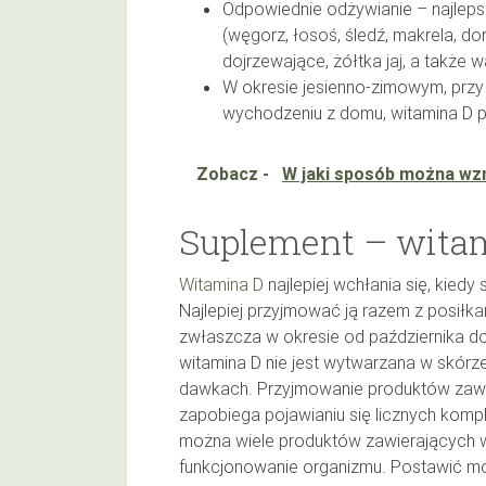
Odpowiednie odżywianie – najleps
(węgorz, łosoś, śledź, makrela, do
dojrzewające, żółtka jaj, a także 
W okresie jesienno-zimowym, przy 
wychodzeniu z domu, witamina D 
Zobacz -
W jaki sposób można wz
Suplement – wita
Witamina D
najlepiej wchłania się, kied
Najlepiej przyjmować ją razem z posiłka
zwłaszcza w okresie od października do 
witamina D nie jest wytwarzana w skór
dawkach. Przyjmowanie produktów zawi
zapobiega pojawianiu się licznych komp
można wiele produktów zawierających 
funkcjonowanie organizmu. Postawić mo