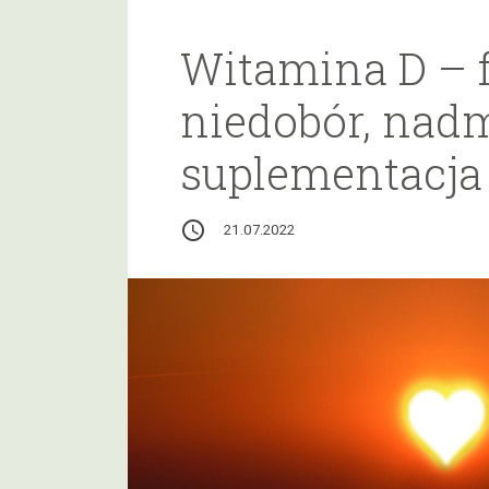
Witamina D – f
niedobór, nadm
suplementacja
access_time
21.07.2022