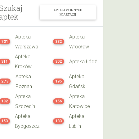
Szukaj
APTEKI W INNYCH
aptek
MIASTACH
Apteka
Apteka
731
332
Warszawa
Wrocław
Apteka
Apteka Łódź
311
302
Kraków
Apteka
Apteka
273
195
Poznań
Gdańsk
Apteka
Apteka
182
156
Szczecin
Katowice
Apteka
Apteka
153
133
Bydgoszcz
Lublin