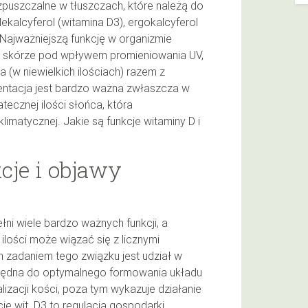
zpuszczalne w tłuszczach, które należą do
lekalcyferol (witamina D3), ergokalcyferol
. Najważniejszą funkcję w organizmie
 w skórze pod wpływem promieniowania UV,
(w niewielkich ilościach) razem z
entacja jest bardzo ważna zwłaszcza w
tecznej ilości słońca, która
klimatycznej. Jakie są funkcje witaminy D i
cje i objawy
łni wiele bardzo ważnych funkcji, a
lości może wiązać się z licznymi
zadaniem tego związku jest udział w
iezbędna do optymalnego formowania układu
izacji kości, poza tym wykazuje działanie
e wit. D3 to regulacja gospodarki