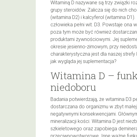
Witaminą D nazywane są trzy związki ro
grupy steroidów. Zalicza się do nich cho
(witamina D2) i kalcyferol (witamina D1)
człowieka pełni wit. D3. Powstaje ona
poza tym może być również dostarczana 
produktami żywnościowymi. Jej suplem
okresie jesienno-zimowym, przy niedosta
charakterystyczna jest dla naszej strefy 
jak wygląda jej suplementacja?
Witamina D – funk
niedoboru
Badania potwierdzają, że witamina D3 pe
dostarczana do organizmu w zbyt małej i
negatywnymi konsekwencjami. Głównym 
mineralizacji kości. Witamina D jest n
szkieletowego oraz zapobiega demineral
przeciwnowotworowe. Inne ważne funkcj