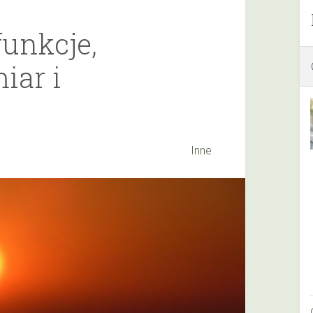
unkcje,
iar i
Inne