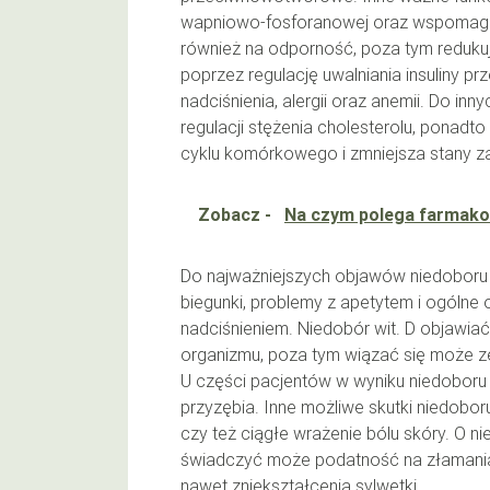
wapniowo-fosforanowej oraz wspomagan
również na odporność, poza tym reduku
poprzez regulację uwalniania insuliny p
nadciśnienia, alergii oraz anemii. Do in
regulacji stężenia cholesterolu, ponadto
cyklu komórkowego i zmniejsza stany za
Zobacz -
Na czym polega farmakol
Do najważniejszych objawów niedoboru wi
biegunki, problemy z apetytem i ogólne
nadciśnieniem. Niedobór wit. D objawia
organizmu, poza tym wiązać się może z
U części pacjentów w wyniku niedoboru
przyzębia. Inne możliwe skutki niedobo
czy też ciągłe wrażenie bólu skóry. O n
świadczyć może podatność na złamania 
nawet zniekształcenia sylwetki.