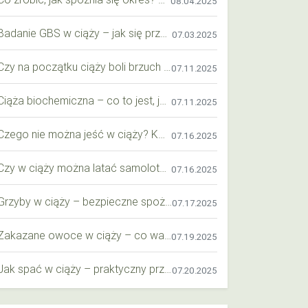
08.04.2025
Badanie GBS w ciąży – jak się przygotować krok po kroku?
07.03.2025
Czy na początku ciąży boli brzuch jak przy okresie? Wyjaśniamy objawy i różnice
07.11.2025
Ciąża biochemiczna – co to jest, jak ją rozpoznać i co warto wiedzieć?
07.11.2025
Czego nie można jeść w ciąży? Kompleksowy przewodnik dla przyszłych mam
07.16.2025
Czy w ciąży można latać samolotem? Praktyczny przewodnik dla przyszłych mam
07.16.2025
Grzyby w ciąży – bezpieczne spożycie, wartości odżywcze i zagrożenia
07.17.2025
Zakazane owoce w ciąży – co warto wiedzieć o bezpieczeństwie diety przyszłej mamy?
07.19.2025
Jak spać w ciąży – praktyczny przewodnik dla przyszłych mam
07.20.2025