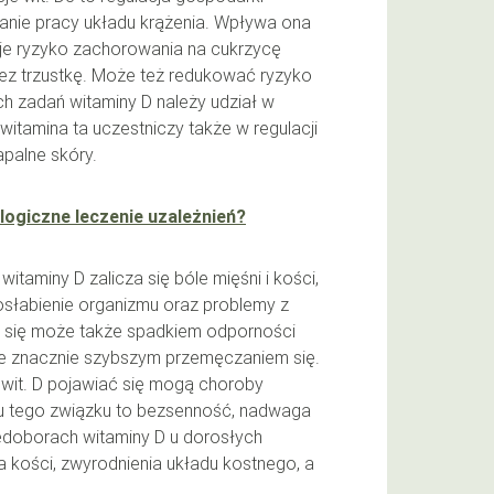
ie pracy układu krążenia. Wpływa ona
je ryzyko zachorowania na cukrzycę
rzez trzustkę. Może też redukować ryzyko
nych zadań witaminy D należy udział w
 witamina ta uczestniczy także w regulacji
palne skóry.
ogiczne leczenie uzależnień?
taminy D zalicza się bóle mięśni i kości,
 osłabienie organizmu oraz problemy z
ć się może także spadkiem odporności
e znacznie szybszym przemęczaniem się.
 wit. D pojawiać się mogą choroby
ru tego związku to bezsenność, nadwaga
iedoborach witaminy D u dorosłych
kości, zwyrodnienia układu kostnego, a