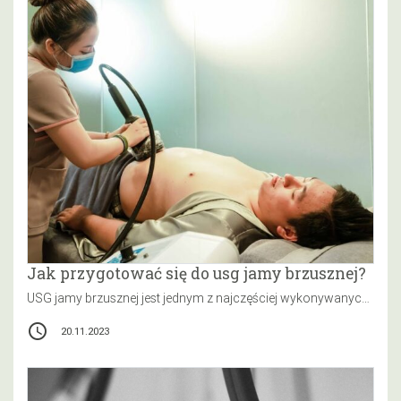
Jak przygotować się do usg jamy brzusznej?
USG jamy brzusznej jest jednym z najczęściej wykonywanych badań obrazowych. Ta nieinwazyjna procedura diagnostyczna pozwala na uzyskanie obrazów narządów wewnętrznych…
access_time
20.11.2023