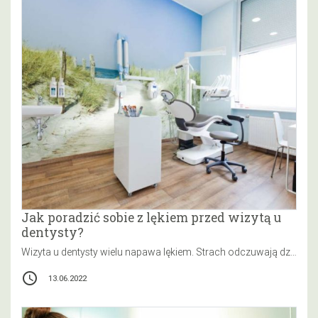
Jak poradzić sobie z lękiem przed wizytą u
dentysty?
Wizyta u dentysty wielu napawa lękiem. Strach odczuwają dzieci, dorośli zaś stresują się myślą o bólu, złożonym leczeniu i dużych…
access_time
13.06.2022