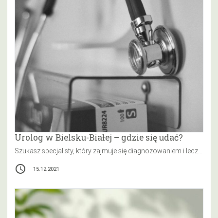
Urolog w Bielsku-Białej – gdzie się udać?
Szukasz specjalisty, który zajmuje się diagnozowaniem i leczeniem chorób nerek, pęcherza moczowego czy prostaty? Możesz skorzystać z usług internisty, ale…
access_time
15.12.2021