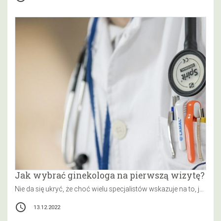
Jak wybrać ginekologa na pierwszą wizytę?
Nie da się ukryć, że choć wielu specjalistów wskazuje na to, jak ważne są regularne wizyty u ginekologa i sprawdzanie…
access_time
13.12.2022