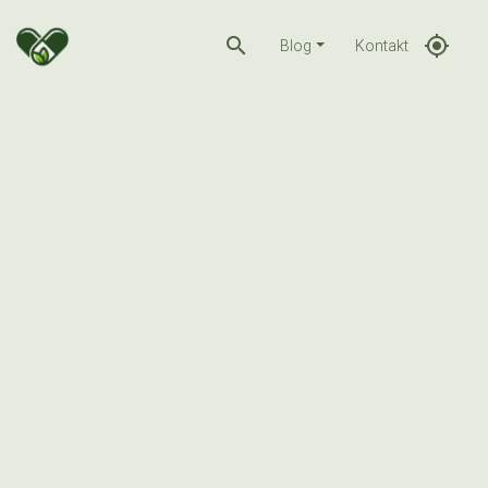
search
gps_fixed
Blog
Kontakt