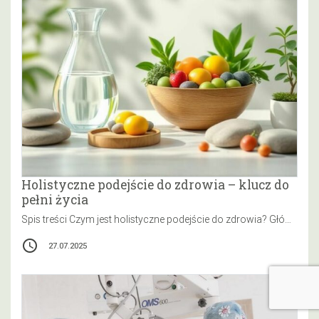
Holistyczne podejście do zdrowia – klucz do
pełni życia
Spis treści Czym jest holistyczne podejście do zdrowia? Główne zasady holistycznego podejścia do zdrowia Jakie aspekty zdrowia obejmuje holistyczne podejście?…
access_time
27.07.2025