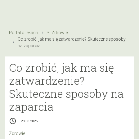
Portal o lekach
Zdrowie
Co zrobić, jak ma się zatwardzenie? Skuteczne sposoby
na zaparcia
Co zrobić, jak ma się
zatwardzenie?
Skuteczne sposoby na
zaparcia
access_time
28.08.2025
Zdrowie