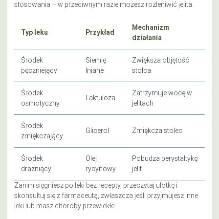
stosowania – w przeciwnym razie możesz rozleniwić jelita.
Mechanizm
Typ leku
Przykład
działania
Środek
Siemię
Zwiększa objętość
pęczniejący
lniane
stolca
Środek
Zatrzymuje wodę w
Laktuloza
osmotyczny
jelitach
Środek
Glicerol
Zmiękcza stolec
zmiękczający
Środek
Olej
Pobudza perystaltykę
drażniący
rycynowy
jelit
Zanim sięgniesz po leki bez recepty, przeczytaj ulotkę i
skonsultuj się z farmaceutą, zwłaszcza jeśli przyjmujesz inne
leki lub masz choroby przewlekłe.