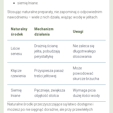
siemię lniane.
Stosując naturalne preparaty, nie zapominaj o odpowiednim
nawodnieniu – wiele z nich działa, wiążąc wodę w jelitach.
Naturalny
Mechanizm
Uwagi
środek
działania
Drażnią ścianę
Nie zaleca się
Liście
jelita, pobudzają
długotrwałego
senesu
perystaltykę
stosowania
Może
Kłącze
Przyspiesza pasaż
powodować
rzewienia
treści jelitowej
skurcze brzucha
Siemię
Pęcznieje, zwiększa
Wymaga picia
lniane
objętość stolca
dużej ilości wody
Naturalne środki przeczyszczające są łatwo dostępne i
możesz po nie sięgnąć doraźnie, ale przy przewlekłych