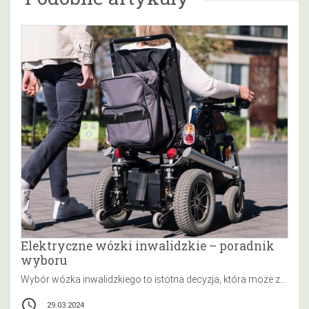
Elektryczne wózki inwalidzkie – poradnik
wyboru
Wybór wózka inwalidzkiego to istotna decyzja, która może znacząco wpłynąć na komfort życia osób niepełnosprawnych. Wózki inwalidzkie elektryczne stanowią doskonałą…
access_time
29.03.2024