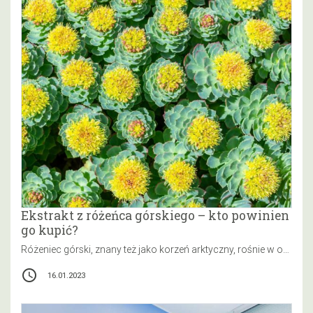
Ekstrakt z różeńca górskiego – kto powinien
go kupić?
Różeniec górski, znany też jako korzeń arktyczny, rośnie w obszarze okołobiegunowym, spotyka się go również w polskich Karpatach i Sudetach.…
access_time
16.01.2023