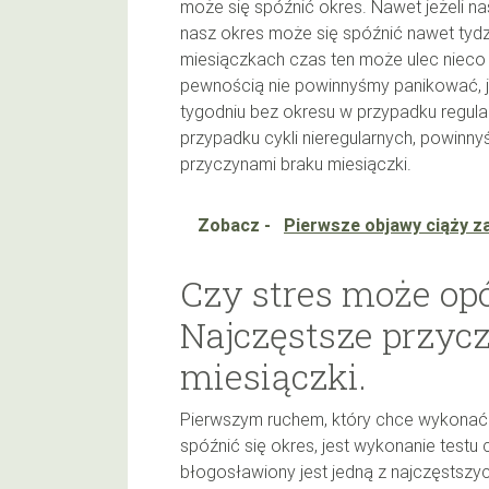
może się spóźnić okres. Nawet jeżeli na
nasz okres może się spóźnić nawet tydz
miesiączkach czas ten może ulec nieco w
pewnością nie powinnyśmy panikować, je
tygodniu bez okresu w przypadku regul
przypadku cykli nieregularnych, powinn
przyczynami braku miesiączki.
Zobacz -
Pierwsze objawy ciąży z
Czy stres może op
Najczęstsze przycz
miesiączki.
Pierwszym ruchem, który chce wykonać k
spóźnić się okres, jest wykonanie testu
błogosławiony jest jedną z najczęstszyc