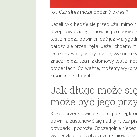
fot. Czy stres może opóźnić okres ?
Jeżeli cykl będzie się przedłużał mimo 
przeprowadzić ją ponownie po upływie ki
test z moczu powinien dać już wiarygod
bardzo się przesunęła. Jeżeli chcemy 
jesteśmy w ciąży czy też nie, wykonajmy
znacznie czulsza niż domowy test z mo
procentach. Co ważne, możemy wykonać
kilkanaście złotych.
Jak długo może się
może być jego prz
Każda przedstawicielka płci pięknej, kt
powinna zastanowić się nad tym, czy prz
przypadku podróże. Szczególnie niebez
wycieczki do egzotycznych krajów. Jeśl