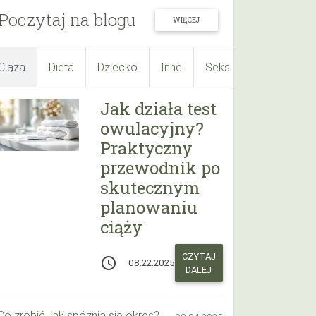
Poczytaj na blogu
WIĘCEJ
Ciąża
Dieta
Dziecko
Inne
Seks
Suplementy
Jak działa test
owulacyjny?
Praktyczny
przewodnik po
skutecznym
planowaniu
ciąży
CZYTAJ
access_time
08.22.2025
DALEJ
Co zrobić, jak spóźnia się okres? Praktyczny przewodnik krok po kroku