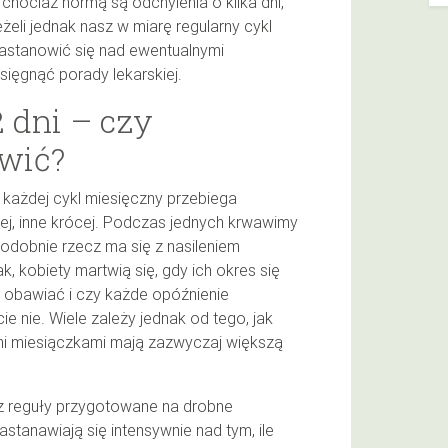
chociaż normą są odchylenia o kilka dni,
żeli jednak nasz w miarę regularny cykl
astanowić się nad ewentualnymi
sięgnąć porady lekarskiej.
2 dni – czy
wić?
 każdej cykl miesięczny przebiega
ej, inne krócej. Podczas jednych krwawimy
Podobnie rzecz ma się z nasileniem
, kobiety martwią się, gdy ich okres się
ę obawiać i czy każde opóźnienie
e nie. Wiele zależy jednak od tego, jak
nymi miesiączkami mają zazwyczaj większą
 z reguły przygotowane na drobne
stanawiają się intensywnie nad tym, ile