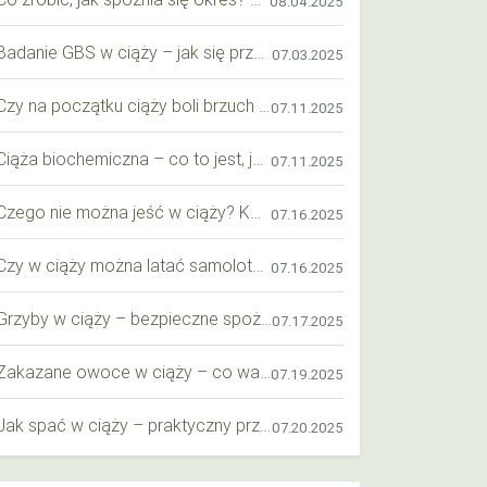
08.04.2025
Badanie GBS w ciąży – jak się przygotować krok po kroku?
07.03.2025
Czy na początku ciąży boli brzuch jak przy okresie? Wyjaśniamy objawy i różnice
07.11.2025
Ciąża biochemiczna – co to jest, jak ją rozpoznać i co warto wiedzieć?
07.11.2025
Czego nie można jeść w ciąży? Kompleksowy przewodnik dla przyszłych mam
07.16.2025
Czy w ciąży można latać samolotem? Praktyczny przewodnik dla przyszłych mam
07.16.2025
Grzyby w ciąży – bezpieczne spożycie, wartości odżywcze i zagrożenia
07.17.2025
Zakazane owoce w ciąży – co warto wiedzieć o bezpieczeństwie diety przyszłej mamy?
07.19.2025
Jak spać w ciąży – praktyczny przewodnik dla przyszłych mam
07.20.2025