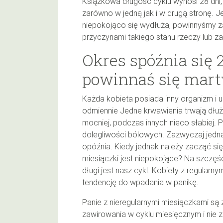
Książkowa długość cyklu wynosi 28 dni, 
zarówno w jedną jak i w drugą stronę. Je
niepokojąco się wydłuża, powinnyśmy z
przyczynami takiego stanu rzeczy lub za
Okres spóźnia się 
powinnaś się mart
Każda kobieta posiada inny organizm i u
odmiennie Jedne krwawienia trwają dłuż
mocniej, podczas innych nieco słabiej. 
dolegliwości bólowych. Zazwyczaj jednak
opóźnia. Kiedy jednak należy zacząć si
miesiączki jest niepokojące? Na szczęści
długi jest nasz cykl. Kobiety z regular
tendencję do wpadania w panikę.
Panie z nieregularnymi miesiączkami są
zawirowania w cyklu miesięcznym i nie za