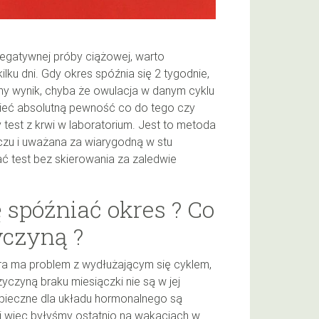
negatywnej próby ciążowej, warto
lku dni. Gdy okres spóźnia się 2 tygodnie,
ny wynik, chyba że owulacja w danym cyklu
mieć absolutną pewność co do tego czy
 test z krwi w laboratorium. Jest to metoda
czu i uważana za wiarygodną w stu
 test bez skierowania za zaledwie
 spóźniać okres ? Co
yczyną ?
óra ma problem z wydłużającym się cyklem,
yczyną braku miesiączki nie są w jej
pieczne dla układu hormonalnego są
i więc byłyśmy ostatnio na wakacjach w