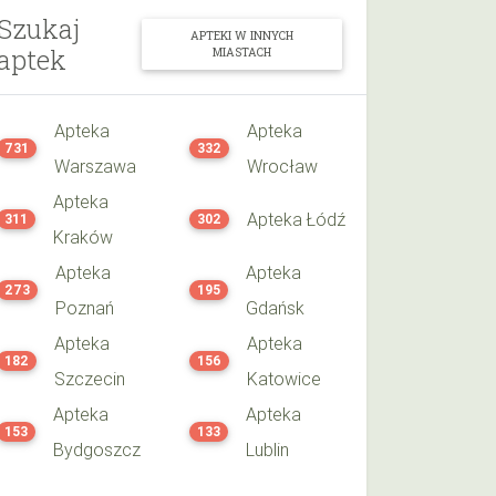
Szukaj
APTEKI W INNYCH
aptek
MIASTACH
Apteka
Apteka
731
332
Warszawa
Wrocław
Apteka
Apteka Łódź
311
302
Kraków
Apteka
Apteka
273
195
Poznań
Gdańsk
Apteka
Apteka
182
156
Szczecin
Katowice
Apteka
Apteka
153
133
Bydgoszcz
Lublin