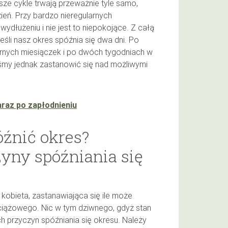
sze cykle trwają przeważnie tyle samo,
ień. Przy bardzo nieregularnych
ydłużeniu i nie jest to niepokojące. Z całą
śli nasz okres spóźnia się dwa dni. Po
arnych miesiączek i po dwóch tygodniach w
yśmy jednak zastanowić się nad możliwymi
araz po zapłodnieniu
óźnić okres?
yny spóźniania się
obieta, zastanawiająca się ile może
 ciążowego. Nic w tym dziwnego, gdyż stan
h przyczyn spóźniania się okresu. Należy