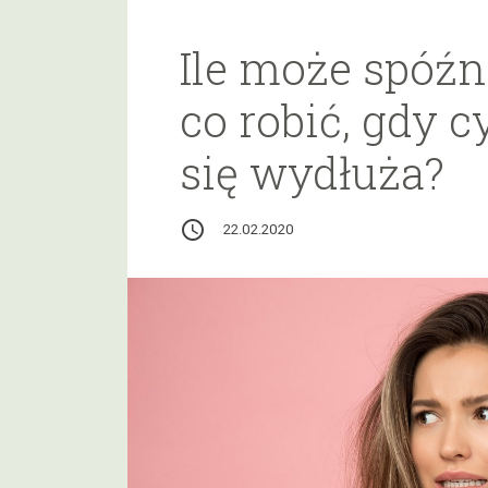
Ile może spóźni
co robić, gdy c
się wydłuża?
access_time
22.02.2020