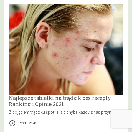
Najlepsze tabletki na trądzik bez recepty –
Ranking i Opinie 2021
Z pojęciem trądziku spotkał się chyba każdy z nas przynajmniej raz w życiu. Jaka jest jego dokładna definicja? Otóż, trądzik należy do chorób przewlekłych skóry. Atakuje…
access_time
29.11.2020