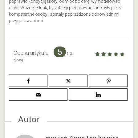
poprawić kondycję skóry, odmłodzić cerę, wymodelować
ciało. Ważne jednak, by zabiegi przeprowadzane były przez
kompetentne osoby i zostały poprzedzone odpowiednimi
przygotowaniami.
5
Ocena artykułu
(
13
głosy)
Autor
mgr inż. Anna Lewkowicz