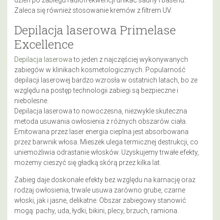
Zaleca się również stosowanie kremów z filtrem UV.
Depilacja laserowa Primelase
Excellence
Depilacja laserowa
to jeden z najczęściej wykonywanych
zabiegów w klinikach kosmetologicznych. Popularność
depilacji laserowej bardzo wzrosła w ostatnich latach, bo ze
względu na postęp technologii zabiegi są bezpieczne i
niebolesne.
Depilacja laserowa to nowoczesna, niezwykle skuteczna
metoda usuwania owłosienia z różnych obszarów ciała.
Emitowana przez laser energia cieplna jest absorbowana
przez barwnik włosa. Mieszek ulega termicznej destrukcji, co
uniemożliwia odrastanie włosków. Uzyskujemy trwałe efekty,
możemy cieszyć się gładką skórą przez kilka lat.
Zabieg daje doskonałe efekty bez względu na karnację oraz
rodzaj owłosienia, trwale usuwa zarówno grube, czarne
włoski, jak i jasne, delikatne. Obszar zabiegowy stanowić
mogą: pachy, uda, łydki, bikini, plecy, brzuch, ramiona.