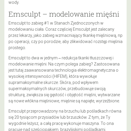
wody.
Emsculpt – modelowanie mięśni
Emsculpt to zabieg #1 w Stanach Zjednoczonych w
modelowaniu ciała. Coraz częściej Emsculpt jest zalecany
przez lekarzy, jako zabieg wzmacniający tkankę mięśniową, np
po operacji, czy po porodzie, aby zlikwidować rozstęp mięśnia
prostego.
Emsculpt to dwa w jednym ‒ redukcja tkanki tłuszczowej i
modelowanie mięśni. Na czym polega zabieg? Zastosowana
jest tutaj zaawansowana technologia elektromagnetyczna o
wysokiej intensywności (HIFEM), która wywołuje
supramaksymalne skurcze. Skóra, pod wpływem
supermaksymalnych skurczów, przebudowuje swoją
strukturę, zwiększa się gęstość i objętość mięśni, wytwarzane
są nowe włókna mięśniowe, mięśnie są napięte, wyrzeźbione.
Emsculpt przeprowadzony na brzuchu lub pośladkach równa
się 20 tysiącom przysiadów lub brzuszków. Z tym, że Ty
wygodnie leżysz, a całą pracę wykonuje maszyna. To ona
pracuje nad sześciopakiem, brazylijskimi pośladkami,