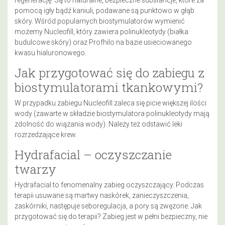
regenerację. Są to naturalne, bezpieczne substancje, które za
pomocą igły bądź kaniuli, podawane są punktowo w głąb
skóry. Wśród popularnych biostymulatorów wymienić
możemy Nucleofill, który zawiera polinukleotydy (białka
budulcowe skóry) oraz Profhilo na bazie usieciowanego
kwasu hialuronowego.
Jak przygotować się do zabiegu z
biostymulatorami tkankowymi?
W przypadku zabiegu Nucleofill zaleca się picie większej ilości
wody (zawarte w składzie biostymulatora polinukleotydy mają
zdolność do wiązania wody). Należy też odstawić leki
rozrzedzające krew.
Hydrafacial – oczyszczanie
twarzy
Hydrafacial to fenomenalny zabieg oczyszczający. Podczas
terapii usuwane są martwy naskórek, zanieczyszczenia,
zaskórniki, następuje seboregulacja, a pory są zwężone. Jak
przygotować się do terapii? Zabieg jest w pełni bezpieczny, nie