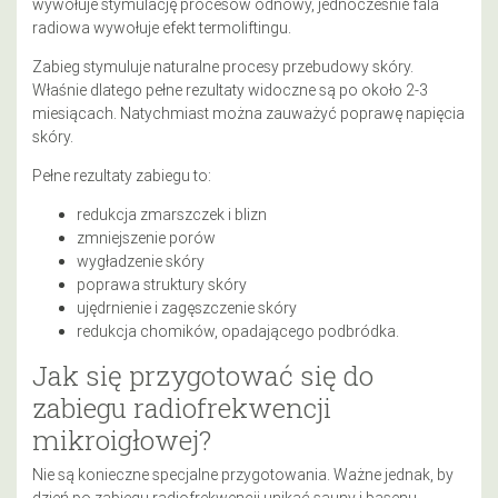
wywołuje stymulację procesów odnowy, jednocześnie fala
radiowa wywołuje efekt termoliftingu.
Zabieg stymuluje naturalne procesy przebudowy skóry.
Właśnie dlatego pełne rezultaty widoczne są po około 2-3
miesiącach. Natychmiast można zauważyć poprawę napięcia
skóry.
Pełne rezultaty zabiegu to:
redukcja zmarszczek i blizn
zmniejszenie porów
wygładzenie skóry
poprawa struktury skóry
ujędrnienie i zagęszczenie skóry
redukcja chomików, opadającego podbródka.
Jak się przygotować się do
zabiegu radiofrekwencji
mikroigłowej?
Nie są konieczne specjalne przygotowania. Ważne jednak, by
dzień po zabiegu radiofrekwencji unikać sauny i basenu.