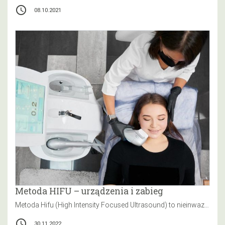
access_time
08.10.2021
Metoda HIFU – urządzenia i zabieg
Metoda Hifu (High Intensity Focused Ultrasound) to nieinwazyjna terapia odmładzająca skórę za pomocą skupionych wiązek dźwięku. Wiązki działają na komórki…
access_time
30.11.2022