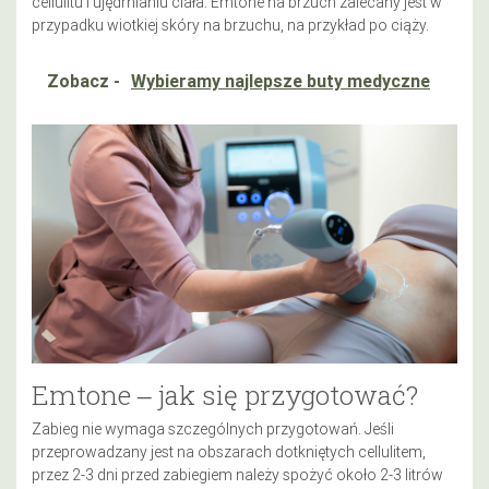
cellulitu i ujędrnianiu ciała. Emtone na brzuch zalecany jest w
przypadku wiotkiej skóry na brzuchu, na przykład po ciąży.
Zobacz -
Wybieramy najlepsze buty medyczne
Emtone ‒ jak się przygotować?
Zabieg nie wymaga szczególnych przygotowań. Jeśli
przeprowadzany jest na obszarach dotkniętych cellulitem,
przez 2-3 dni przed zabiegiem należy spożyć około 2-3 litrów