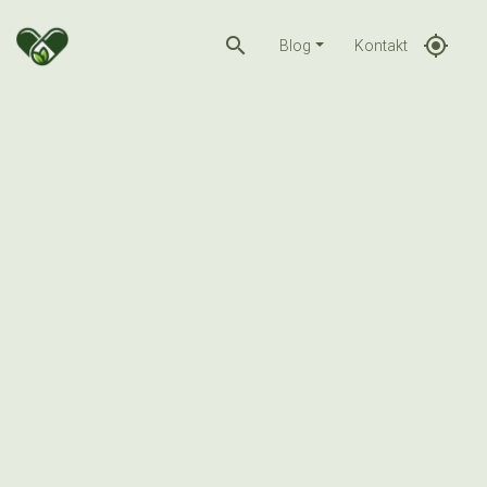
search
gps_fixed
Blog
Kontakt