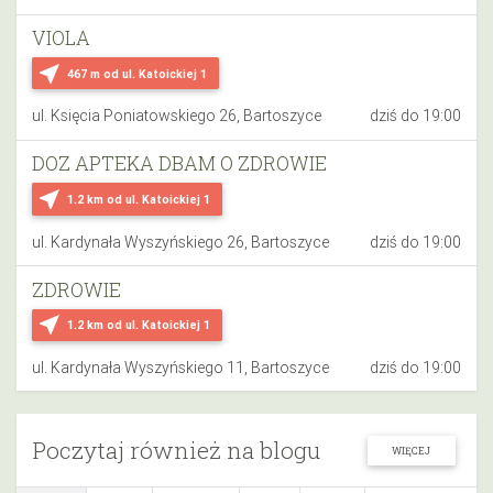
VIOLA
near_me
467 m
od ul. Katoickiej 1
ul. Księcia Poniatowskiego 26, Bartoszyce
dziś do 19:00
DOZ APTEKA DBAM O ZDROWIE
near_me
1.2 km
od ul. Katoickiej 1
ul. Kardynała Wyszyńskiego 26, Bartoszyce
dziś do 19:00
ZDROWIE
near_me
1.2 km
od ul. Katoickiej 1
ul. Kardynała Wyszyńskiego 11, Bartoszyce
dziś do 19:00
Poczytaj również na blogu
WIĘCEJ