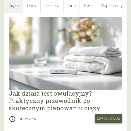
Ciąża
Dieta
Dziecko
Inne
Seks
Suplementy
Jak działa test owulacyjny?
Praktyczny przewodnik po
skutecznym planowaniu ciąży
access_time
CZYTAJ DALEJ
08.22.2025