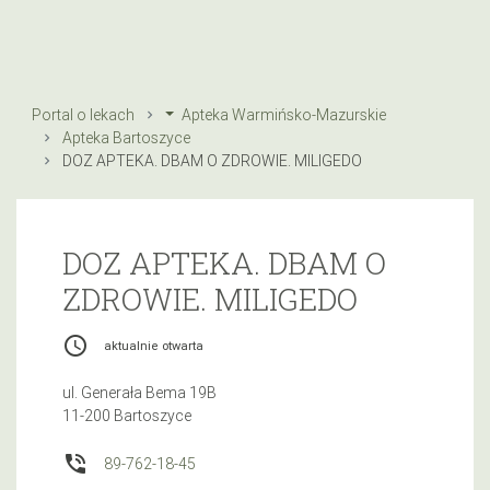
Portal o lekach
Apteka Warmińsko-Mazurskie
Apteka Bartoszyce
DOZ APTEKA. DBAM O ZDROWIE. MILIGEDO
DOZ APTEKA. DBAM O
ZDROWIE. MILIGEDO
access_time
aktualnie otwarta
ul. Generała Bema 19B
11-200 Bartoszyce
phone_in_talk
89-762-18-45