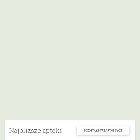
Najbliższe apteki
POZOSTAŁE W BARTOSZYCE