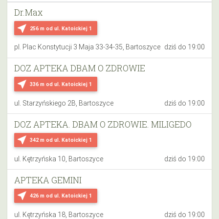
Dr.Max
near_me
256 m
od ul. Katoickiej 1
pl. Plac Konstytucji 3 Maja 33-34-35, Bartoszyce
dziś do 19:00
DOZ APTEKA DBAM O ZDROWIE
near_me
336 m
od ul. Katoickiej 1
ul. Starzyńskiego 2B, Bartoszyce
dziś do 19:00
DOZ APTEKA. DBAM O ZDROWIE. MILIGEDO
near_me
342 m
od ul. Katoickiej 1
ul. Kętrzyńska 10, Bartoszyce
dziś do 19:00
APTEKA GEMINI
near_me
426 m
od ul. Katoickiej 1
ul. Kętrzyńska 18, Bartoszyce
dziś do 19:00