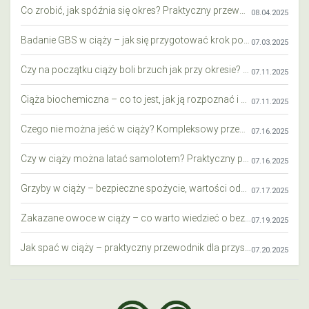
Co zrobić, jak spóźnia się okres? Praktyczny przewodnik krok po kroku
08.04.2025
Badanie GBS w ciąży – jak się przygotować krok po kroku?
07.03.2025
Czy na początku ciąży boli brzuch jak przy okresie? Wyjaśniamy objawy i różnice
07.11.2025
Ciąża biochemiczna – co to jest, jak ją rozpoznać i co warto wiedzieć?
07.11.2025
Czego nie można jeść w ciąży? Kompleksowy przewodnik dla przyszłych mam
07.16.2025
Czy w ciąży można latać samolotem? Praktyczny przewodnik dla przyszłych mam
07.16.2025
Grzyby w ciąży – bezpieczne spożycie, wartości odżywcze i zagrożenia
07.17.2025
Zakazane owoce w ciąży – co warto wiedzieć o bezpieczeństwie diety przyszłej mamy?
07.19.2025
Jak spać w ciąży – praktyczny przewodnik dla przyszłych mam
07.20.2025