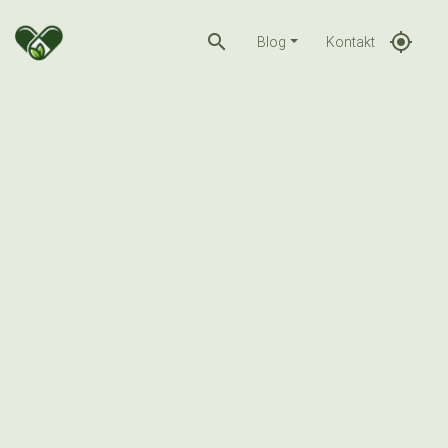
search
gps_fixed
Blog
Kontakt