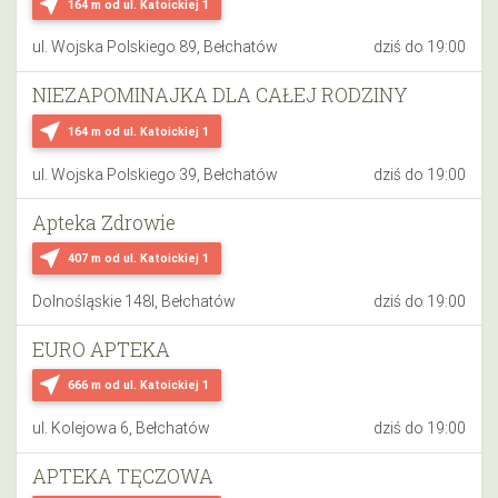
near_me
164 m
od ul. Katoickiej 1
ul. Wojska Polskiego 89, Bełchatów
dziś do 19:00
NIEZAPOMINAJKA DLA CAŁEJ RODZINY
near_me
164 m
od ul. Katoickiej 1
ul. Wojska Polskiego 39, Bełchatów
dziś do 19:00
Apteka Zdrowie
near_me
407 m
od ul. Katoickiej 1
Dolnośląskie 148I, Bełchatów
dziś do 19:00
EURO APTEKA
near_me
666 m
od ul. Katoickiej 1
ul. Kolejowa 6, Bełchatów
dziś do 19:00
APTEKA TĘCZOWA