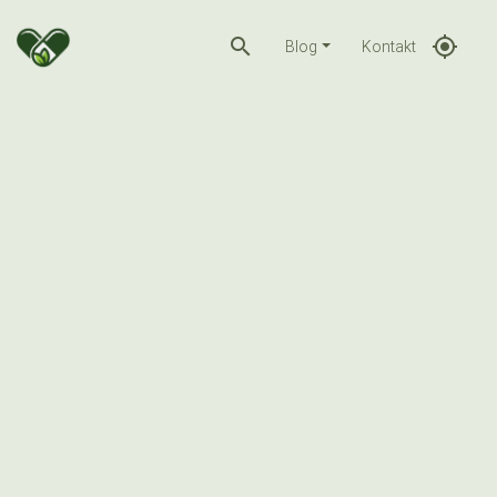
search
gps_fixed
Blog
Kontakt