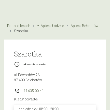
Portal o lekach
Apteka Łódzkie
Apteka Bełchatów
Szarotka
Szarotka
access_time
aktualnie otwarta
ul. Edwardów 2A
97-400 Bełchatów
phone_in_talk
44 635-00-41
Kiedy otwarte?
poniedziałek, 08:00 - 20:00