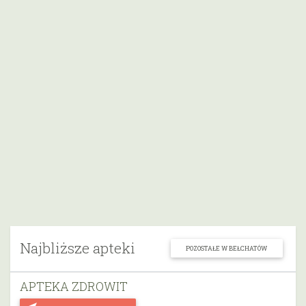
Najbliższe apteki
POZOSTAŁE W BEŁCHATÓW
APTEKA ZDROWIT