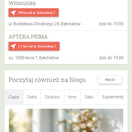
Witaminka
near_me
799 m
od ul. Katoickiej 1
ul. Bolesława Chrobrego 24, Bełchatów
dziś do 19:00
APTEKA PRIMA
near_me
1.1 km
od ul. Katoickiej 1
os. 1000-lecia 1, Bełchatów
dziś do 19:00
Poczytaj również na blogu
WIĘCEJ
Ciąża
Dieta
Dziecko
Inne
Seks
Suplementy