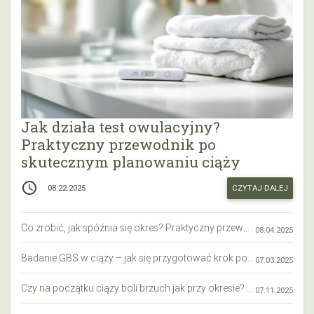
Jak działa test owulacyjny?
Praktyczny przewodnik po
skutecznym planowaniu ciąży
access_time
CZYTAJ DALEJ
08.22.2025
Co zrobić, jak spóźnia się okres? Praktyczny przewodnik krok po kroku
08.04.2025
Badanie GBS w ciąży – jak się przygotować krok po kroku?
07.03.2025
Czy na początku ciąży boli brzuch jak przy okresie? Wyjaśniamy objawy i różnice
07.11.2025