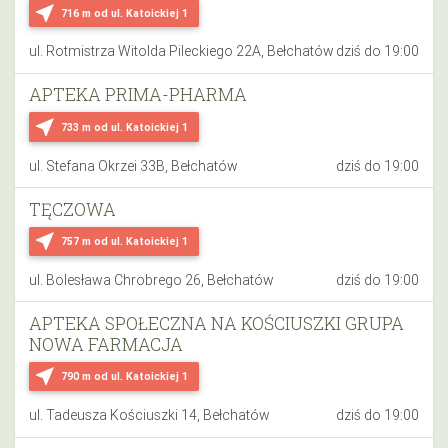
near_me
716 m
od ul. Katoickiej 1
ul. Rotmistrza Witolda Pileckiego 22A, Bełchatów
dziś do 19:00
APTEKA PRIMA-PHARMA
near_me
733 m
od ul. Katoickiej 1
ul. Stefana Okrzei 33B, Bełchatów
dziś do 19:00
TĘCZOWA
near_me
757 m
od ul. Katoickiej 1
ul. Bolesława Chrobrego 26, Bełchatów
dziś do 19:00
APTEKA SPOŁECZNA NA KOŚCIUSZKI GRUPA
NOWA FARMACJA
near_me
790 m
od ul. Katoickiej 1
ul. Tadeusza Kościuszki 14, Bełchatów
dziś do 19:00