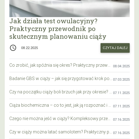
Jak działa test owulacyjny?
Praktyczny przewodnik po
skutecznym planowaniu ciąży
access_time
CZYTAJ DALEJ
08.22.2025
Co zrobić, jak spóźnia się okres? Praktyczny przewodnik krok po kroku
08.04.2025
Badanie GBS w ciąży – jak się przygotować krok po kroku?
07.03.2025
Czy na początku ciąży boli brzuch jak przy okresie? Wyjaśniamy objawy i różnice
07.11.2025
Ciąża biochemiczna – co to jest, jak ją rozpoznać i co warto wiedzieć?
07.11.2025
Czego nie można jeść w ciąży? Kompleksowy przewodnik dla przyszłych mam
07.16.2025
Czy w ciąży można latać samolotem? Praktyczny przewodnik dla przyszłych mam
07.16.2025