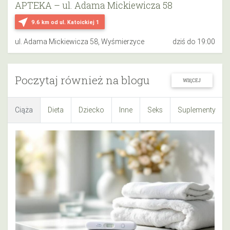
APTEKA – ul. Adama Mickiewicza 58
near_me
9.6 km
od ul. Katoickiej 1
ul. Adama Mickiewicza 58, Wyśmierzyce
dziś do 19:00
Poczytaj również na blogu
WIĘCEJ
Ciąża
Dieta
Dziecko
Inne
Seks
Suplementy