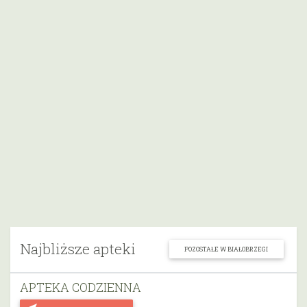
Najbliższe apteki
POZOSTAŁE W BIAŁOBRZEGI
APTEKA CODZIENNA