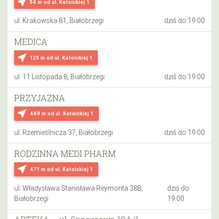
near_me
54 m
od ul. Katoickiej 1
ul. Krakowska 81, Białobrzegi
dziś do 19:00
MEDICA
near_me
128 m
od ul. Katoickiej 1
ul. 11 Listopada 8, Białobrzegi
dziś do 19:00
PRZYJAZNA
near_me
449 m
od ul. Katoickiej 1
ul. Rzemieślnicza 37, Białobrzegi
dziś do 19:00
RODZINNA MEDI PHARM
near_me
471 m
od ul. Katoickiej 1
ul. Władysława Stanisława Reymonta 38B,
dziś do
Białobrzegi
19:00