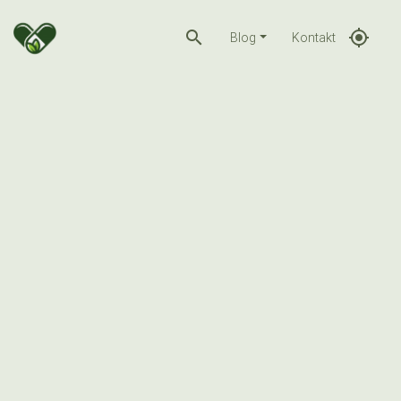
search
gps_fixed
Blog
Kontakt