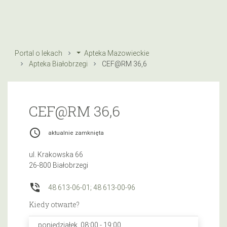
Portal o lekach
Apteka Mazowieckie
Apteka Białobrzegi
CEF@RM 36,6
CEF@RM 36,6
access_time
aktualnie zamknięta
ul. Krakowska 66
26-800 Białobrzegi
phone_in_talk
48 613-06-01; 48 613-00-96
Kiedy otwarte?
poniedziałek, 08:00 - 19:00