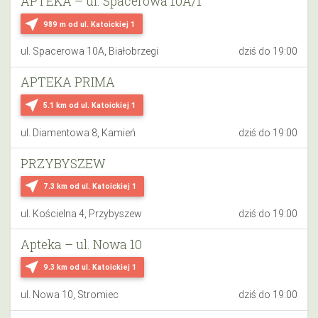
APTEKA – ul. Spacerowa 10A/1
near_me
989 m
od ul. Katoickiej 1
ul. Spacerowa 10A, Białobrzegi
dziś do 19:00
APTEKA PRIMA
near_me
5.1 km
od ul. Katoickiej 1
ul. Diamentowa 8, Kamień
dziś do 19:00
PRZYBYSZEW
near_me
7.3 km
od ul. Katoickiej 1
ul. Kościelna 4, Przybyszew
dziś do 19:00
Apteka – ul. Nowa 10
near_me
9.3 km
od ul. Katoickiej 1
ul. Nowa 10, Stromiec
dziś do 19:00