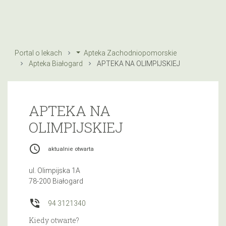
Portal o lekach
Apteka Zachodniopomorskie
Apteka Białogard
APTEKA NA OLIMPIJSKIEJ
APTEKA NA
OLIMPIJSKIEJ
access_time
aktualnie otwarta
ul. Olimpijska 1A
78-200 Białogard
phone_in_talk
94 3121340
Kiedy otwarte?