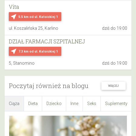
Vita
near_me
5.5 km
od ul. Katoickiej 1
ul. Koszalińska 25, Karlino
dziś do 19:00
DZIAŁ FARMACJI SZPITALNEJ
near_me
7.3 km
od ul. Katoickiej 1
5, Stanomino
dziś do 19:00
Poczytaj również na blogu
WIĘCEJ
Ciąża
Dieta
Dziecko
Inne
Seks
Suplementy