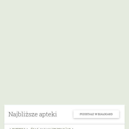
Najbliższe apteki
POZOSTAŁE W BIAŁOGARD