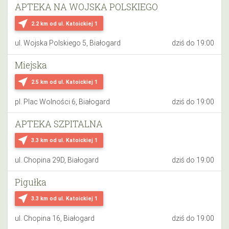
APTEKA NA WOJSKA POLSKIEGO
near_me
2.2 km
od ul. Katoickiej 1
ul. Wojska Polskiego 5, Białogard
dziś do 19:00
Miejska
near_me
2.5 km
od ul. Katoickiej 1
pl. Plac Wolności 6, Białogard
dziś do 19:00
APTEKA SZPITALNA
near_me
3.3 km
od ul. Katoickiej 1
ul. Chopina 29D, Białogard
dziś do 19:00
Pigułka
near_me
3.3 km
od ul. Katoickiej 1
ul. Chopina 16, Białogard
dziś do 19:00