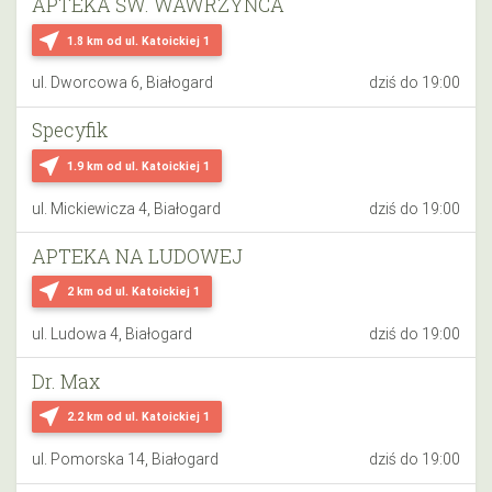
APTEKA ŚW. WAWRZYŃCA
near_me
1.8 km
od ul. Katoickiej 1
ul. Dworcowa 6, Białogard
dziś do 19:00
Specyfik
near_me
1.9 km
od ul. Katoickiej 1
ul. Mickiewicza 4, Białogard
dziś do 19:00
APTEKA NA LUDOWEJ
near_me
2 km
od ul. Katoickiej 1
ul. Ludowa 4, Białogard
dziś do 19:00
Dr. Max
near_me
2.2 km
od ul. Katoickiej 1
ul. Pomorska 14, Białogard
dziś do 19:00