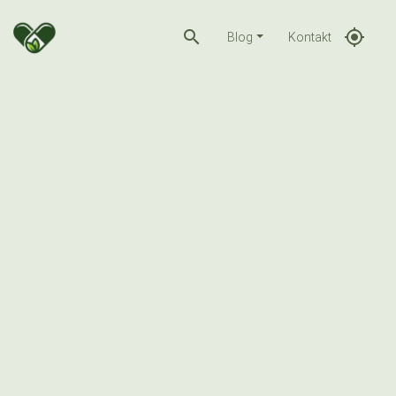
search
gps_fixed
Blog
Kontakt