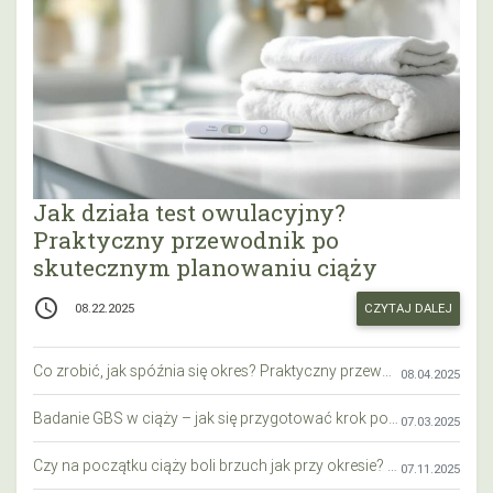
Jak działa test owulacyjny?
Praktyczny przewodnik po
skutecznym planowaniu ciąży
access_time
CZYTAJ DALEJ
08.22.2025
Co zrobić, jak spóźnia się okres? Praktyczny przewodnik krok po kroku
08.04.2025
Badanie GBS w ciąży – jak się przygotować krok po kroku?
07.03.2025
Czy na początku ciąży boli brzuch jak przy okresie? Wyjaśniamy objawy i różnice
07.11.2025