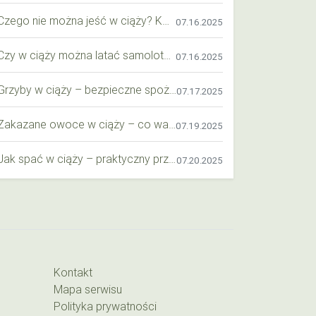
Czego nie można jeść w ciąży? Kompleksowy przewodnik dla przyszłych mam
07.16.2025
Czy w ciąży można latać samolotem? Praktyczny przewodnik dla przyszłych mam
07.16.2025
Grzyby w ciąży – bezpieczne spożycie, wartości odżywcze i zagrożenia
07.17.2025
Zakazane owoce w ciąży – co warto wiedzieć o bezpieczeństwie diety przyszłej mamy?
07.19.2025
Jak spać w ciąży – praktyczny przewodnik dla przyszłych mam
07.20.2025
Kontakt
Mapa serwisu
Polityka prywatności