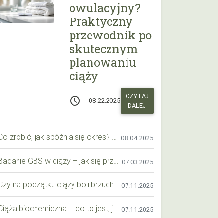
owulacyjny?
Praktyczny
przewodnik po
skutecznym
planowaniu
ciąży
CZYTAJ
access_time
08.22.2025
DALEJ
Co zrobić, jak spóźnia się okres? Praktyczny przewodnik krok po kroku
08.04.2025
Badanie GBS w ciąży – jak się przygotować krok po kroku?
07.03.2025
Czy na początku ciąży boli brzuch jak przy okresie? Wyjaśniamy objawy i różnice
07.11.2025
Ciąża biochemiczna – co to jest, jak ją rozpoznać i co warto wiedzieć?
07.11.2025