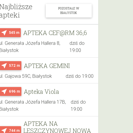
Najbliższe
POZOSTAŁE W
apteki
BIAŁYSTOK
APTEKA CEF@RM 36,6
near_me
545 m
ul. Generała Józefa Hallera 8,
dziś do
Białystok
19:00
APTEKA GEMINI
near_me
572 m
ul. Gajowa 59C, Białystok
dziś do 19:00
Apteka Viola
near_me
696 m
ul. Generała Józefa Hallera 17B,
dziś do
Białystok
19:00
APTEKA NA
LESZCZYNOWEJ NOWA
near_me
744 m