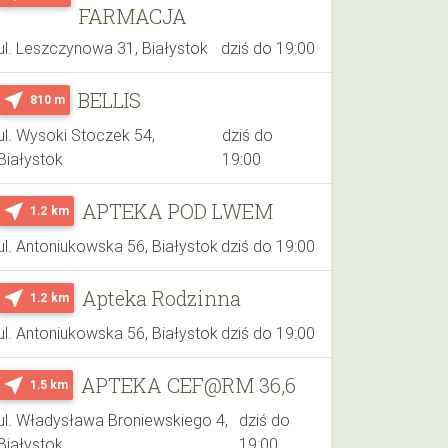
FARMACJA
ul. Leszczynowa 31, Białystok
dziś do 19:00
BELLIS
near_me
810 m
ul. Wysoki Stoczek 54,
dziś do
Białystok
19:00
APTEKA POD LWEM
near_me
1.2 km
ul. Antoniukowska 56, Białystok
dziś do 19:00
Apteka Rodzinna
near_me
1.2 km
ul. Antoniukowska 56, Białystok
dziś do 19:00
APTEKA CEF@RM 36,6
near_me
1.5 km
ul. Władysława Broniewskiego 4,
dziś do
Białystok
19:00