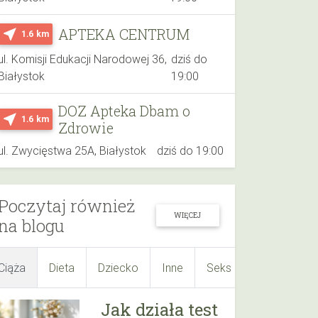
APTEKA CENTRUM
near_me
1.6 km
ul. Komisji Edukacji Narodowej 36,
dziś do
Białystok
19:00
DOZ Apteka Dbam o
near_me
1.6 km
Zdrowie
ul. Zwycięstwa 25A, Białystok
dziś do 19:00
Poczytaj również
WIĘCEJ
na blogu
Ciąża
Dieta
Dziecko
Inne
Seks
Suplementy
Jak działa test