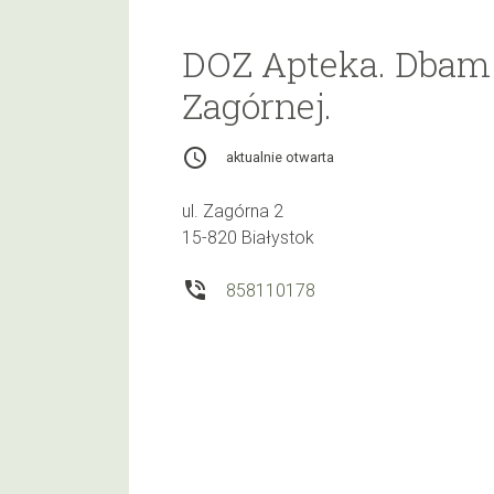
DOZ Apteka. Dbam 
Zagórnej.
access_time
aktualnie otwarta
ul. Zagórna 2
15-820 Białystok
phone_in_talk
858110178