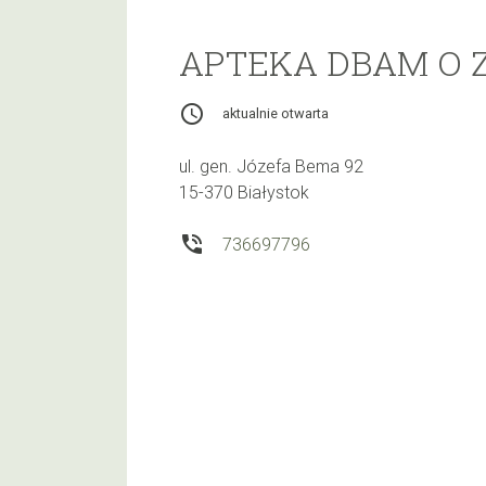
APTEKA DBAM O 
access_time
aktualnie otwarta
ul. gen. Józefa Bema 92
15-370 Białystok
phone_in_talk
736697796