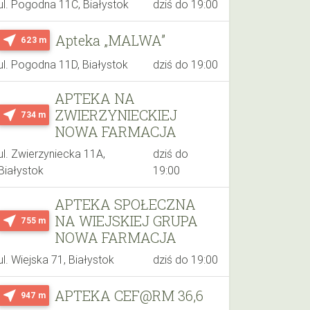
ul. Pogodna 11C, Białystok
dziś do 19:00
Apteka „MALWA”
near_me
623 m
ul. Pogodna 11D, Białystok
dziś do 19:00
APTEKA NA
ZWIERZYNIECKIEJ
near_me
734 m
NOWA FARMACJA
ul. Zwierzyniecka 11A,
dziś do
Białystok
19:00
APTEKA SPOŁECZNA
NA WIEJSKIEJ GRUPA
near_me
755 m
NOWA FARMACJA
ul. Wiejska 71, Białystok
dziś do 19:00
APTEKA CEF@RM 36,6
near_me
947 m