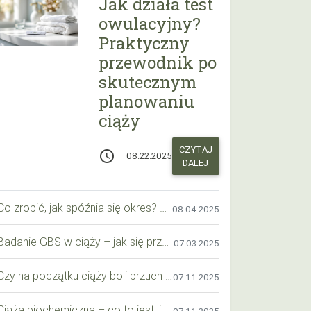
Jak działa test
owulacyjny?
Praktyczny
przewodnik po
skutecznym
planowaniu
ciąży
CZYTAJ
access_time
08.22.2025
DALEJ
Co zrobić, jak spóźnia się okres? Praktyczny przewodnik krok po kroku
08.04.2025
Badanie GBS w ciąży – jak się przygotować krok po kroku?
07.03.2025
Czy na początku ciąży boli brzuch jak przy okresie? Wyjaśniamy objawy i różnice
07.11.2025
Ciąża biochemiczna – co to jest, jak ją rozpoznać i co warto wiedzieć?