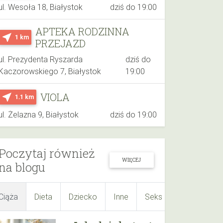
ul. Wesoła 18, Białystok
dziś do 19:00
APTEKA RODZINNA
near_me
1 km
PRZEJAZD
ul. Prezydenta Ryszarda
dziś do
Kaczorowskiego 7, Białystok
19:00
VIOLA
near_me
1.1 km
ul. Żelazna 9, Białystok
dziś do 19:00
Poczytaj również
WIĘCEJ
na blogu
Ciąża
Dieta
Dziecko
Inne
Seks
Suplementy