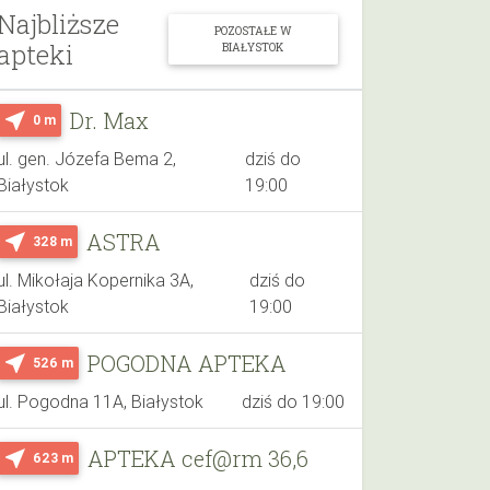
Najbliższe
POZOSTAŁE W
apteki
BIAŁYSTOK
Dr. Max
near_me
0 m
ul. gen. Józefa Bema 2,
dziś do
Białystok
19:00
ASTRA
near_me
328 m
ul. Mikołaja Kopernika 3A,
dziś do
Białystok
19:00
POGODNA APTEKA
near_me
526 m
ul. Pogodna 11A, Białystok
dziś do 19:00
APTEKA cef@rm 36,6
near_me
623 m