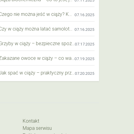
07.11.2025
Czego nie można jeść w ciąży? Kompleksowy przewodnik dla przyszłych mam
07.16.2025
Czy w ciąży można latać samolotem? Praktyczny przewodnik dla przyszłych mam
07.16.2025
Grzyby w ciąży – bezpieczne spożycie, wartości odżywcze i zagrożenia
07.17.2025
Zakazane owoce w ciąży – co warto wiedzieć o bezpieczeństwie diety przyszłej mamy?
07.19.2025
Jak spać w ciąży – praktyczny przewodnik dla przyszłych mam
07.20.2025
Kontakt
Mapa serwisu