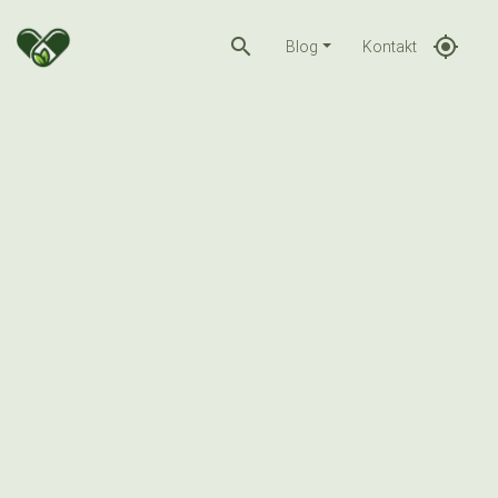
search
gps_fixed
Blog
Kontakt