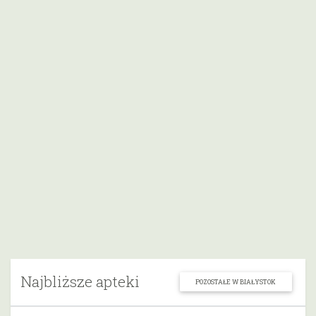
Najbliższe apteki
POZOSTAŁE W BIAŁYSTOK