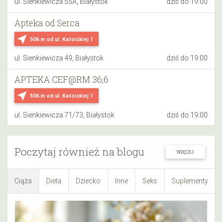
ul. Sienkiewicza 55A, Białystok
dziś do 19:00
Apteka od Serca
near_me
506 m
od ul. Katoickiej 1
ul. Sienkiewicza 49, Białystok
dziś do 19:00
APTEKA CEF@RM 36,6
near_me
506 m
od ul. Katoickiej 1
ul. Sienkiewicza 71/73, Białystok
dziś do 19:00
Poczytaj również na blogu
WIĘCEJ
Ciąża
Dieta
Dziecko
Inne
Seks
Suplementy