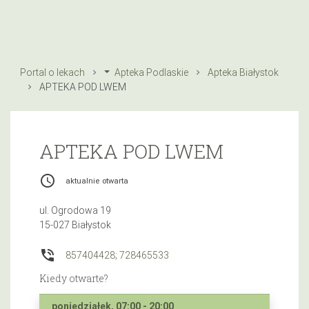
Portal o lekach
Apteka Podlaskie
Apteka Białystok
APTEKA POD LWEM
APTEKA POD LWEM
access_time
aktualnie otwarta
ul. Ogrodowa 19
15-027 Białystok
phone_in_talk
857404428; 728465533
Kiedy otwarte?
poniedziałek, 07:00 - 20:00