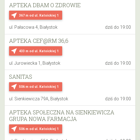
APTEKA DBAM O ZDROWIE
near_me
367 m
od ul. Katoickiej 1
ul. Pałacowa 4, Białystok
dziś do 19:00
APTEKA CEF@RM 36,6
near_me
433 m
od ul. Katoickiej 1
ul. Jurowiecka 1, Białystok
dziś do 19:00
SANITAS
near_me
506 m
od ul. Katoickiej 1
ul. Sienkiewicza 79A, Białystok
dziś do 19:00
APTEKA SPOŁECZNA NA SIENKIEWICZA
GRUPA NOWA FARMACJA
near_me
506 m
od ul. Katoickiej 1