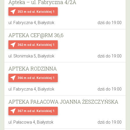
Apteka – ul. Fabryczna 4/2A
near_me
353 m
od ul. Katoickiej 1
ul. Fabryczna 4, Białystok
dziś do 19:00
APTEKA CEF@RM 36,6
near_me
362 m
od ul. Katoickiej 1
ul. Słonimska 5, Białystok
dziś do 19:00
APTEKA RODZINNA
near_me
366 m
od ul. Katoickiej 1
ul. Fabryczna 4, Białystok
dziś do 19:00
APTEKA PAŁACOWA JOANNA ŻESZCZYŃSKA
near_me
367 m
od ul. Katoickiej 1
ul. Pałacowa 4, Białystok
dziś do 19:00