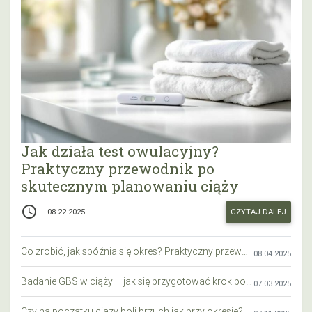
Jak działa test owulacyjny?
Praktyczny przewodnik po
skutecznym planowaniu ciąży
access_time
CZYTAJ DALEJ
08.22.2025
Co zrobić, jak spóźnia się okres? Praktyczny przewodnik krok po kroku
08.04.2025
Badanie GBS w ciąży – jak się przygotować krok po kroku?
07.03.2025
Czy na początku ciąży boli brzuch jak przy okresie? Wyjaśniamy objawy i różnice