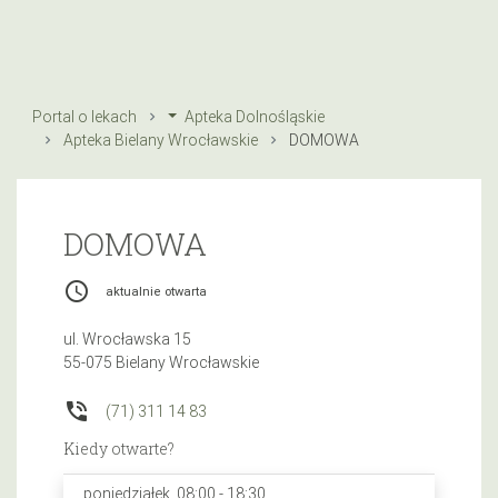
Portal o lekach
Apteka Dolnośląskie
Apteka Bielany Wrocławskie
DOMOWA
DOMOWA
access_time
aktualnie otwarta
ul. Wrocławska 15
55-075 Bielany Wrocławskie
phone_in_talk
(71) 311 14 83
Kiedy otwarte?
poniedziałek, 08:00 - 18:30