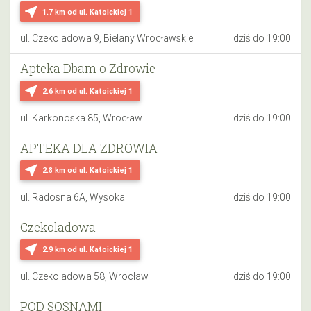
near_me
1.7 km
od ul. Katoickiej 1
ul. Czekoladowa 9, Bielany Wrocławskie
dziś do 19:00
Apteka Dbam o Zdrowie
near_me
2.6 km
od ul. Katoickiej 1
ul. Karkonoska 85, Wrocław
dziś do 19:00
APTEKA DLA ZDROWIA
near_me
2.8 km
od ul. Katoickiej 1
ul. Radosna 6A, Wysoka
dziś do 19:00
Czekoladowa
near_me
2.9 km
od ul. Katoickiej 1
ul. Czekoladowa 58, Wrocław
dziś do 19:00
POD SOSNAMI