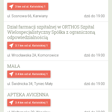
near_me
3 km
od ul. Katoickiej 1
ul. Sosnowa 66, Karwiany
dziś do 19:00
Dział farmacji szpitalnej w ORTHOS Szpital
Wielospecjalistyczny Spółka z ograniczoną
odpowiedzialnością
near_me
3.1 km
od ul. Katoickiej 1
ul. Wrocławska 2A, Komorowice
dziś do 19:00
MAŁA
near_me
3.4 km
od ul. Katoickiej 1
ul. Świdnicka 34, Tyniec Mały
dziś do 19:00
APTEKA AVICENNA
near_me
3.4 km
od ul. Katoickiej 1