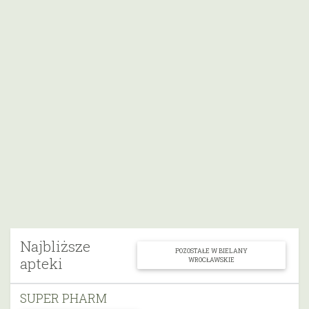
Najbliższe
POZOSTAŁE W BIELANY
apteki
WROCŁAWSKIE
SUPER PHARM