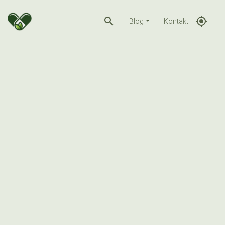
search
gps_fixed
Blog
Kontakt