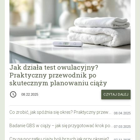
Jak działa test owulacyjny?
Praktyczny przewodnik po
skutecznym planowaniu ciąży
access_time
CZYTAJ DALEJ
08.22.2025
Co zrobić, jak spóźnia się okres? Praktyczny przewodnik krok po kroku
08.04.2025
Badanie GBS w ciąży – jak się przygotować krok po kroku?
07.03.2025
Czy na początku ciąży boli brzuch jak przy okresie? Wyjaśniamy objawy i różnice
07.11.2025