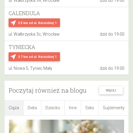
ul. Wałbrzyska 39, Wrocław
dziś do 19:00
CALENDULA
near_me
3.5 km
od ul. Katoickiej 1
ul. Wałbrzyska 3c, Wrocław
dziś do 19:00
TYNIECKA
near_me
3.7 km
od ul. Katoickiej 1
ul. Nowa 5, Tyniec Mały
dziś do 19:00
Poczytaj również na blogu
WIĘCEJ
Ciąża
Dieta
Dziecko
Inne
Seks
Suplementy