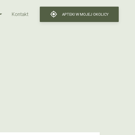
gps_fixed
Kontakt
APTEKI W MOJEJ OKOLICY