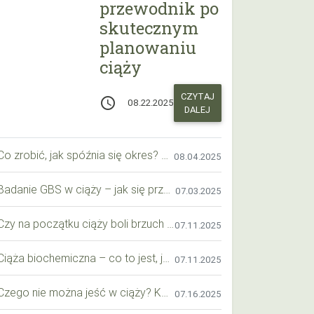
przewodnik po
skutecznym
planowaniu
ciąży
CZYTAJ
access_time
08.22.2025
DALEJ
Co zrobić, jak spóźnia się okres? Praktyczny przewodnik krok po kroku
08.04.2025
Badanie GBS w ciąży – jak się przygotować krok po kroku?
07.03.2025
Czy na początku ciąży boli brzuch jak przy okresie? Wyjaśniamy objawy i różnice
07.11.2025
Ciąża biochemiczna – co to jest, jak ją rozpoznać i co warto wiedzieć?
07.11.2025
Czego nie można jeść w ciąży? Kompleksowy przewodnik dla przyszłych mam
07.16.2025