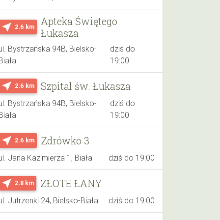
Apteka Świętego
near_me
2.6 km
Łukasza
ul. Bystrzańska 94B, Bielsko-
dziś do
Biała
19:00
Szpital św. Łukasza
near_me
2.6 km
ul. Bystrzańska 94B, Bielsko-
dziś do
Biała
19:00
Zdrówko 3
near_me
2.6 km
ul. Jana Kazimierza 1, Biała
dziś do 19:00
ZŁOTE ŁANY
near_me
2.8 km
ul. Jutrzenki 24, Bielsko-Biała
dziś do 19:00