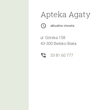
Apteka Agaty
access_time
aktualnie otwarta
ul. Górska 158
43-300 Bielsko-Biała
phone_in_talk
33 81 60 777