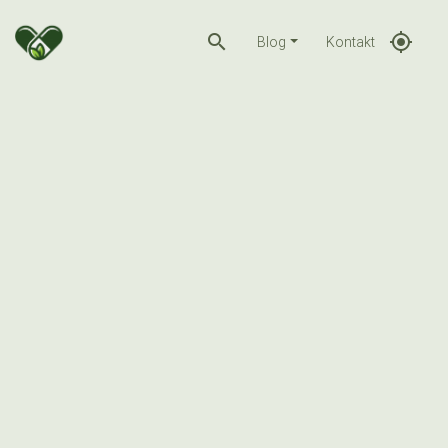
search
gps_fixed
Blog
Kontakt