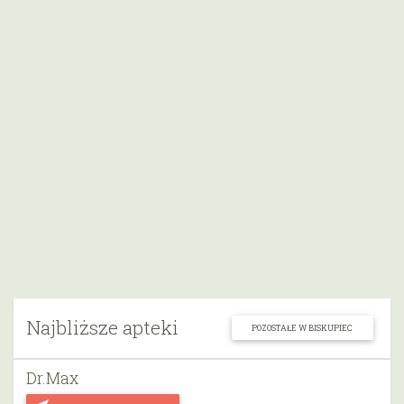
Najbliższe apteki
POZOSTAŁE W BISKUPIEC
Dr.Max