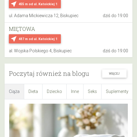
near_me
455 m
od ul. Katoickiej 1
ul. Adama Mickiewicza 12, Biskupiec
dziś do 19:00
MIĘTOWA
near_me
487 m
od ul. Katoickiej 1
al. Wojska Polskiego 4, Biskupiec
dziś do 19:00
Poczytaj również na blogu
WIĘCEJ
Ciąża
Dieta
Dziecko
Inne
Seks
Suplementy