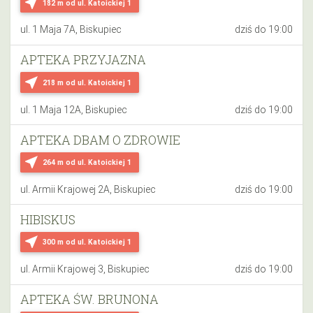
near_me
182 m
od ul. Katoickiej 1
ul. 1 Maja 7A, Biskupiec
dziś do 19:00
APTEKA PRZYJAZNA
near_me
218 m
od ul. Katoickiej 1
ul. 1 Maja 12A, Biskupiec
dziś do 19:00
APTEKA DBAM O ZDROWIE
near_me
264 m
od ul. Katoickiej 1
ul. Armii Krajowej 2A, Biskupiec
dziś do 19:00
HIBISKUS
near_me
300 m
od ul. Katoickiej 1
ul. Armii Krajowej 3, Biskupiec
dziś do 19:00
APTEKA ŚW. BRUNONA