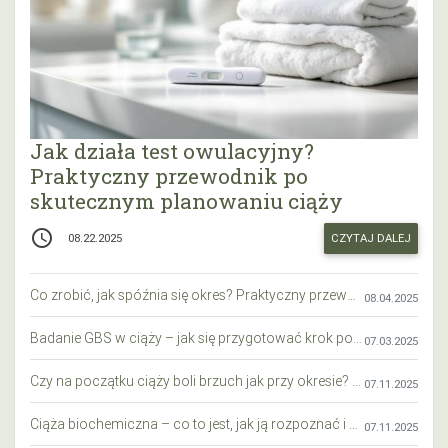
Jak działa test owulacyjny?
Praktyczny przewodnik po
skutecznym planowaniu ciąży
access_time
CZYTAJ DALEJ
08.22.2025
Co zrobić, jak spóźnia się okres? Praktyczny przewodnik krok po kroku
08.04.2025
Badanie GBS w ciąży – jak się przygotować krok po kroku?
07.03.2025
Czy na początku ciąży boli brzuch jak przy okresie? Wyjaśniamy objawy i różnice
07.11.2025
Ciąża biochemiczna – co to jest, jak ją rozpoznać i co warto wiedzieć?
07.11.2025