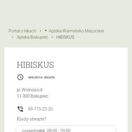
Portal o lekach
Apteka Warmińsko Mazurskie
Apteka Biskupiec
HIBISKUS
HIBISKUS
access_time
aktualnie otwarta
pl. Wolności 6
11-300 Biskupiec
phone_in_talk
89-715-22-20
Kiedy otwarte?
poniedziałek, 08:00 - 20:00