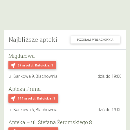
Najbliższe apteki
POZOSTAŁE W BLACHOWNIA
Migdałowa
near_me
87 m
od ul. Katoickiej 1
ul. Bankowa 9, Blachownia
dziś do 19:00
Apteka Prima
near_me
144 m
od ul. Katoickiej 1
ul. Bankowa 5, Blachownia
dziś do 19:00
Apteka – ul. Stefana Żeromskiego 8