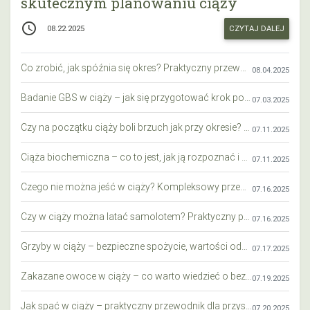
skutecznym planowaniu ciąży
access_time
CZYTAJ DALEJ
08.22.2025
Co zrobić, jak spóźnia się okres? Praktyczny przewodnik krok po kroku
08.04.2025
Badanie GBS w ciąży – jak się przygotować krok po kroku?
07.03.2025
Czy na początku ciąży boli brzuch jak przy okresie? Wyjaśniamy objawy i różnice
07.11.2025
Ciąża biochemiczna – co to jest, jak ją rozpoznać i co warto wiedzieć?
07.11.2025
Czego nie można jeść w ciąży? Kompleksowy przewodnik dla przyszłych mam
07.16.2025
Czy w ciąży można latać samolotem? Praktyczny przewodnik dla przyszłych mam
07.16.2025
Grzyby w ciąży – bezpieczne spożycie, wartości odżywcze i zagrożenia
07.17.2025
Zakazane owoce w ciąży – co warto wiedzieć o bezpieczeństwie diety przyszłej mamy?
07.19.2025
Jak spać w ciąży – praktyczny przewodnik dla przyszłych mam
07.20.2025