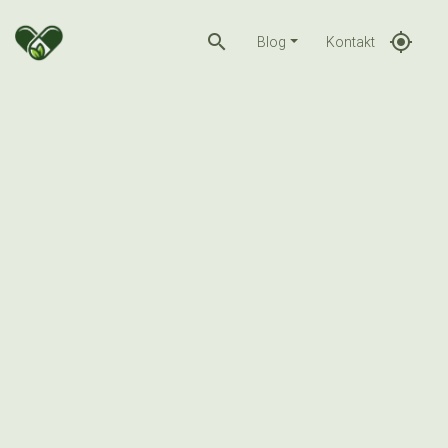
search
gps_fixed
Blog
Kontakt