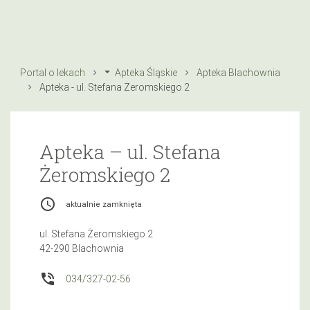
Portal o lekach
Apteka Śląskie
Apteka Blachownia
Apteka - ul. Stefana Żeromskiego 2
Apteka – ul. Stefana
Żeromskiego 2
access_time
aktualnie zamknięta
ul. Stefana Żeromskiego 2
42-290 Blachownia
phone_in_talk
034/327-02-56