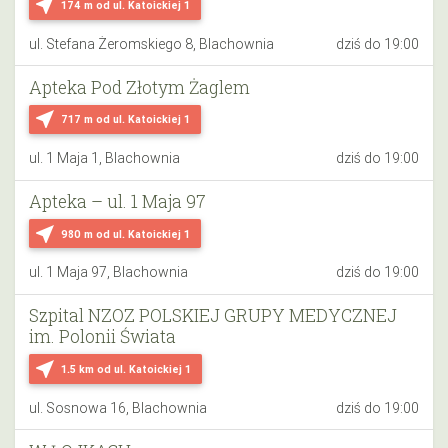
near_me
174 m
od ul. Katoickiej 1
ul. Stefana Żeromskiego 8, Blachownia
dziś do 19:00
Apteka Pod Złotym Żaglem
near_me
717 m
od ul. Katoickiej 1
ul. 1 Maja 1, Blachownia
dziś do 19:00
Apteka – ul. 1 Maja 97
near_me
980 m
od ul. Katoickiej 1
ul. 1 Maja 97, Blachownia
dziś do 19:00
Szpital NZOZ POLSKIEJ GRUPY MEDYCZNEJ
im. Polonii Świata
near_me
1.5 km
od ul. Katoickiej 1
ul. Sosnowa 16, Blachownia
dziś do 19:00