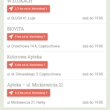
W ŁOJKACH
near_me
3.7 km
od ul. Katoickiej 1
ul. DŁUGA 41, Łojki
dziś do 19:00
BIOVITA
near_me
6 km
od ul. Katoickiej 1
ul. Orzechowa 14 A, Częstochowa
dziś do 19:00
Kolorowa Apteka
near_me
6 km
od ul. Katoickiej 1
ul. dr. Orłowskiego 3, Częstochowa
dziś do 19:00
Apteka – ul. Mickiewicza 21
near_me
6.2 km
od ul. Katoickiej 1
ul. Mickiewicza 21, Herby
dziś do 19:00