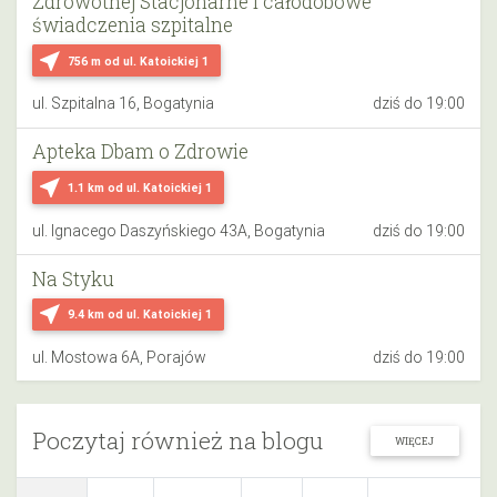
Zdrowotnej Stacjonarne i całodobowe
świadczenia szpitalne
near_me
756 m
od ul. Katoickiej 1
ul. Szpitalna 16, Bogatynia
dziś do 19:00
Apteka Dbam o Zdrowie
near_me
1.1 km
od ul. Katoickiej 1
ul. Ignacego Daszyńskiego 43A, Bogatynia
dziś do 19:00
Na Styku
near_me
9.4 km
od ul. Katoickiej 1
ul. Mostowa 6A, Porajów
dziś do 19:00
Poczytaj również na blogu
WIĘCEJ