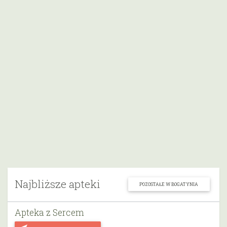
Najbliższe apteki
POZOSTAŁE W BOGATYNIA
Apteka z Sercem