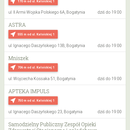
near_me
170 m
od ul. Katoickiej 1
ul. II Armii Wojska Polskiego 6A, Bogatynia
dziś do 19:00
ASTRA
near_me
555 m
od ul. Katoickiej 1
ul. Ignacego Daszyńskiego 13B, Bogatynia
dziś do 19:00
Mniszek
near_me
706 m
od ul. Katoickiej 1
ul. Wojciecha Kossaka 51, Bogatynia
dziś do 19:00
APTEKA IMPULS
near_me
750 m
od ul. Katoickiej 1
ul. Ignacego Daszyńskiego 23, Bogatynia
dziś do 19:00
Samodzielny Publiczny Zespół Opieki