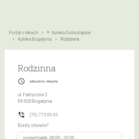
Portal o lekach
Apteka Dolnośląskie
Apteka Bogatynia
Rodzinna
Rodzinna
access_time
aktualnie otwarta
ul. Fabryczna 2
59-920 Bogatynia
phone_in_talk
(75) 773 00 43
Kiedy otwarte?
poniedziałek, 08:00 - 20:00