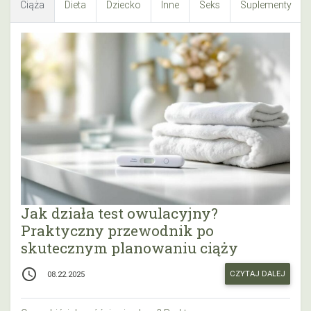
Ciąża
Dieta
Dziecko
Inne
Seks
Suplementy
Jak działa test owulacyjny?
Praktyczny przewodnik po
skutecznym planowaniu ciąży
access_time
CZYTAJ DALEJ
08.22.2025