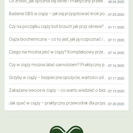
Co zrobić, jak spóźnia się okres? Praktyczny przewodnik krok po kroku
08.04.2025
Badanie GBS w ciąży – jak się przygotować krok po kroku?
07.03.2025
Czy na początku ciąży boli brzuch jak przy okresie? Wyjaśniamy objawy i różnice
07.11.2025
Ciąża biochemiczna – co to jest, jak ją rozpoznać i co warto wiedzieć?
07.11.2025
Czego nie można jeść w ciąży? Kompleksowy przewodnik dla przyszłych mam
07.16.2025
Czy w ciąży można latać samolotem? Praktyczny przewodnik dla przyszłych mam
07.16.2025
Grzyby w ciąży – bezpieczne spożycie, wartości odżywcze i zagrożenia
07.17.2025
Zakazane owoce w ciąży – co warto wiedzieć o bezpieczeństwie diety przyszłej mamy?
07.19.2025
Jak spać w ciąży – praktyczny przewodnik dla przyszłych mam
07.20.2025