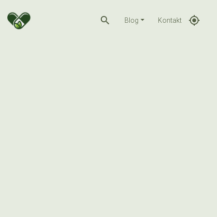
search
gps_fixed
Blog
Kontakt