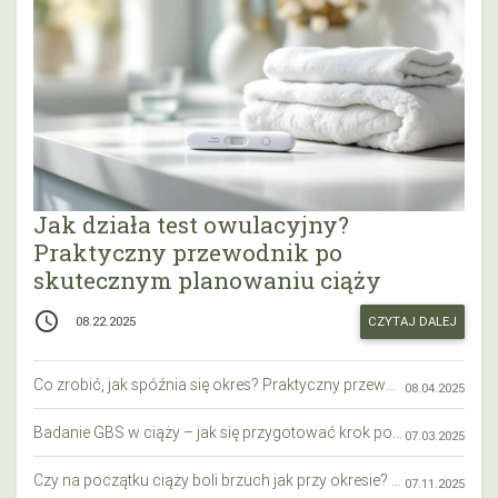
Jak działa test owulacyjny?
Praktyczny przewodnik po
skutecznym planowaniu ciąży
access_time
CZYTAJ DALEJ
08.22.2025
Co zrobić, jak spóźnia się okres? Praktyczny przewodnik krok po kroku
08.04.2025
Badanie GBS w ciąży – jak się przygotować krok po kroku?
07.03.2025
Czy na początku ciąży boli brzuch jak przy okresie? Wyjaśniamy objawy i różnice
07.11.2025