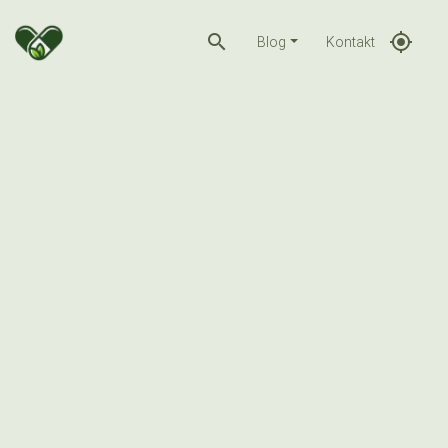
search
gps_fixed
Blog
Kontakt