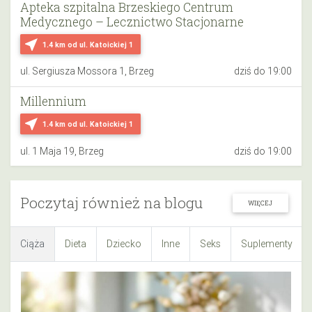
Apteka szpitalna Brzeskiego Centrum
Medycznego – Lecznictwo Stacjonarne
near_me
1.4 km
od ul. Katoickiej 1
ul. Sergiusza Mossora 1, Brzeg
dziś do 19:00
Millennium
near_me
1.4 km
od ul. Katoickiej 1
ul. 1 Maja 19, Brzeg
dziś do 19:00
Poczytaj również na blogu
WIĘCEJ
Ciąża
Dieta
Dziecko
Inne
Seks
Suplementy