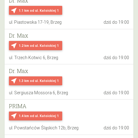
Dr. Max
near_me
1.1 km
od ul. Katoickiej 1
ul. Piastowska 17-19, Brzeg
dziś do 19:00
Dr. Max
near_me
1.2 km
od ul. Katoickiej 1
ul. Trzech Kotwic 6, Brzeg
dziś do 19:00
Dr. Max
near_me
1.3 km
od ul. Katoickiej 1
ul. Sergiusza Mossora 6, Brzeg
dziś do 19:00
PRIMA
near_me
1.4 km
od ul. Katoickiej 1
ul. Powstańców Śląskich 12b, Brzeg
dziś do 19:00