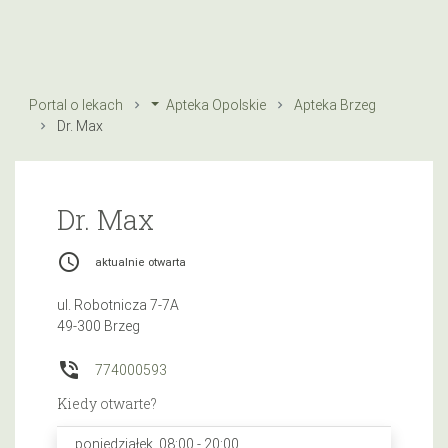
Portal o lekach
Apteka Opolskie
Apteka Brzeg
Dr. Max
Dr. Max
access_time
aktualnie otwarta
ul. Robotnicza 7-7A
49-300 Brzeg
phone_in_talk
774000593
Kiedy otwarte?
poniedziałek, 08:00 - 20:00