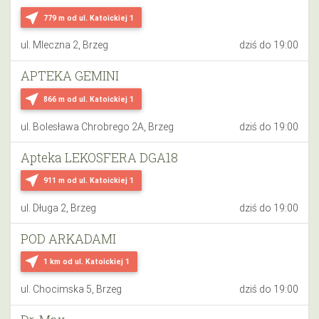
near_me
779 m
od ul. Katoickiej 1
ul. Mleczna 2, Brzeg
dziś do 19:00
APTEKA GEMINI
near_me
866 m
od ul. Katoickiej 1
ul. Bolesława Chrobrego 2A, Brzeg
dziś do 19:00
Apteka LEKOSFERA DGA18
near_me
911 m
od ul. Katoickiej 1
ul. Długa 2, Brzeg
dziś do 19:00
POD ARKADAMI
near_me
1 km
od ul. Katoickiej 1
ul. Chocimska 5, Brzeg
dziś do 19:00