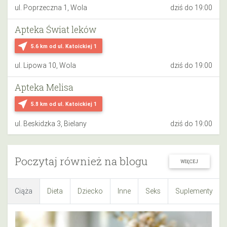
ul. Poprzeczna 1, Wola
dziś do 19:00
Apteka Świat leków
near_me
5.6 km
od ul. Katoickiej 1
ul. Lipowa 10, Wola
dziś do 19:00
Apteka Melisa
near_me
5.8 km
od ul. Katoickiej 1
ul. Beskidzka 3, Bielany
dziś do 19:00
Poczytaj również na blogu
WIĘCEJ
Ciąża
Dieta
Dziecko
Inne
Seks
Suplementy