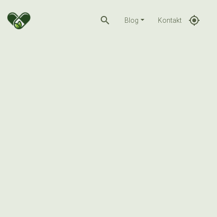
search
gps_fixed
Blog
Kontakt