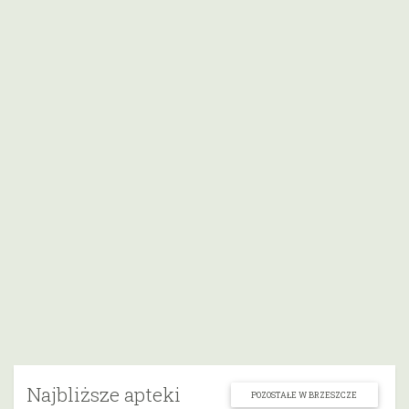
Najbliższe apteki
POZOSTAŁE W BRZESZCZE