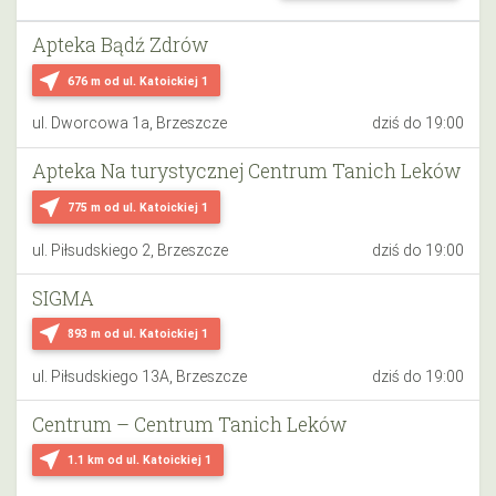
Apteka Bądź Zdrów
near_me
676 m
od ul. Katoickiej 1
ul. Dworcowa 1a, Brzeszcze
dziś do 19:00
Apteka Na turystycznej Centrum Tanich Leków
near_me
775 m
od ul. Katoickiej 1
ul. Piłsudskiego 2, Brzeszcze
dziś do 19:00
SIGMA
near_me
893 m
od ul. Katoickiej 1
ul. Piłsudskiego 13A, Brzeszcze
dziś do 19:00
Centrum – Centrum Tanich Leków
near_me
1.1 km
od ul. Katoickiej 1