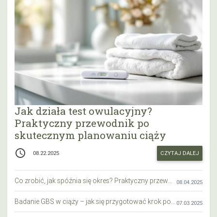
Jak działa test owulacyjny?
Praktyczny przewodnik po
skutecznym planowaniu ciąży
access_time
CZYTAJ DALEJ
08.22.2025
Co zrobić, jak spóźnia się okres? Praktyczny przewodnik krok po kroku
08.04.2025
Badanie GBS w ciąży – jak się przygotować krok po kroku?
07.03.2025