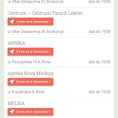
ul. Ofiar Oświęcimia 31, Brzeszcze
dziś do 19:00
Centrum – Centrum Tanich Leków
near_me
1.4 km
od ul. Katoickiej 1
ul. Ofiar Oświęcimia 34, Brzeszcze
dziś do 19:00
ARNIKA
near_me
5.3 km
od ul. Katoickiej 1
ul. Pszczyńska 10 A, Wola
dziś do 19:00
Apteka Nova Morkisz
near_me
5.3 km
od ul. Katoickiej 1
ul. Kopalniana 4, Wola
dziś do 19:00
MELISA
near_me
5.5 km
od ul. Katoickiej 1