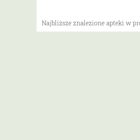
Najbliższe znalezione apteki w p