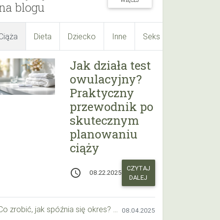
WIĘCEJ
na blogu
Ciąża
Dieta
Dziecko
Inne
Seks
Suplementy
Jak działa test
owulacyjny?
Praktyczny
przewodnik po
skutecznym
planowaniu
ciąży
CZYTAJ
access_time
08.22.2025
DALEJ
Co zrobić, jak spóźnia się okres? Praktyczny przewodnik krok po kroku
08.04.2025