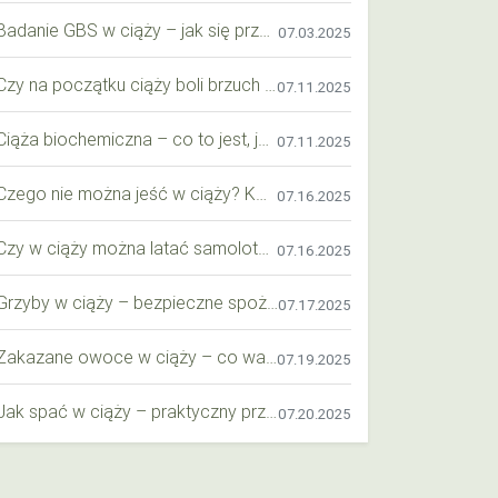
Badanie GBS w ciąży – jak się przygotować krok po kroku?
07.03.2025
Czy na początku ciąży boli brzuch jak przy okresie? Wyjaśniamy objawy i różnice
07.11.2025
Ciąża biochemiczna – co to jest, jak ją rozpoznać i co warto wiedzieć?
07.11.2025
Czego nie można jeść w ciąży? Kompleksowy przewodnik dla przyszłych mam
07.16.2025
Czy w ciąży można latać samolotem? Praktyczny przewodnik dla przyszłych mam
07.16.2025
Grzyby w ciąży – bezpieczne spożycie, wartości odżywcze i zagrożenia
07.17.2025
Zakazane owoce w ciąży – co warto wiedzieć o bezpieczeństwie diety przyszłej mamy?
07.19.2025
Jak spać w ciąży – praktyczny przewodnik dla przyszłych mam
07.20.2025