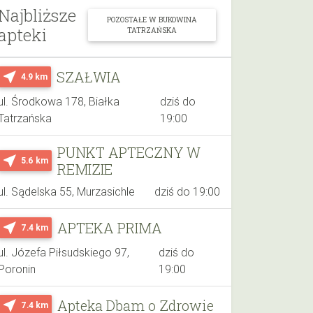
Najbliższe
POZOSTAŁE W BUKOWINA
apteki
TATRZAŃSKA
SZAŁWIA
near_me
4.9 km
ul. Środkowa 178, Białka
dziś do
Tatrzańska
19:00
PUNKT APTECZNY W
near_me
5.6 km
REMIZIE
ul. Sądelska 55, Murzasichle
dziś do 19:00
APTEKA PRIMA
near_me
7.4 km
ul. Józefa Piłsudskiego 97,
dziś do
Poronin
19:00
Apteka Dbam o Zdrowie
near_me
7.4 km