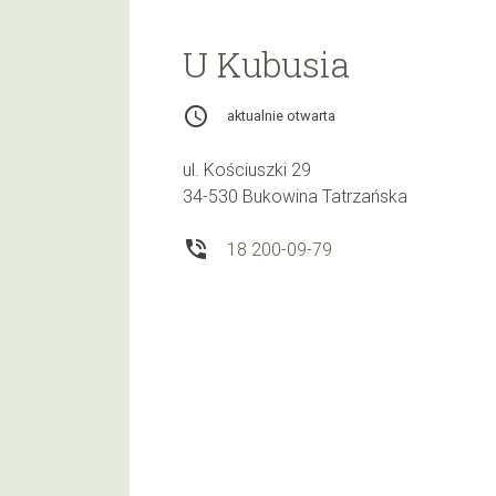
U Kubusia
access_time
aktualnie otwarta
ul. Kościuszki 29
34-530 Bukowina Tatrzańska
phone_in_talk
18 200-09-79