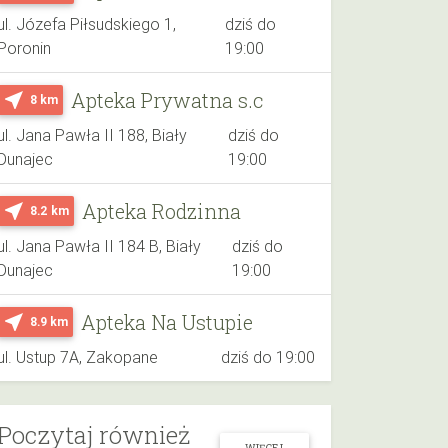
ul. Józefa Piłsudskiego 1,
dziś do
Poronin
19:00
Apteka Prywatna s.c
near_me
8 km
ul. Jana Pawła II 188, Biały
dziś do
Dunajec
19:00
Apteka Rodzinna
near_me
8.2 km
ul. Jana Pawła II 184 B, Biały
dziś do
Dunajec
19:00
Apteka Na Ustupie
near_me
8.9 km
ul. Ustup 7A, Zakopane
dziś do 19:00
Poczytaj również