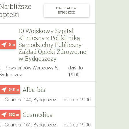
Najbliższe
POZOSTAŁE W
apteki
BYDGOSZCZ
10 Wojskowy Szpital
Kliniczny z Polikliniką –
Samodzielny Publiczny
near_me
0 m
Zakład Opieki Zdrowotnej
w Bydgoszczy
ul. Powstańców Warszawy 5,
dziś do
Bydgoszcz
19:00
Alba-bis
near_me
548 m
ul. Gdańska 140, Bydgoszcz
dziś do 19:00
Cosmedica
near_me
552 m
ul. Gdańska 161, Bydgoszcz
dziś do 19:00