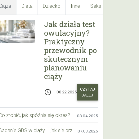
Ciąża
Dieta
Dziecko
Inne
Seks
Suplementy
Jak działa test
owulacyjny?
Praktyczny
przewodnik po
skutecznym
planowaniu
ciąży
CZYTAJ
access_time
08.22.2025
DALEJ
Co zrobić, jak spóźnia się okres? Praktyczny przewodnik krok po kroku
08.04.2025
Badanie GBS w ciąży – jak się przygotować krok po kroku?
07.03.2025