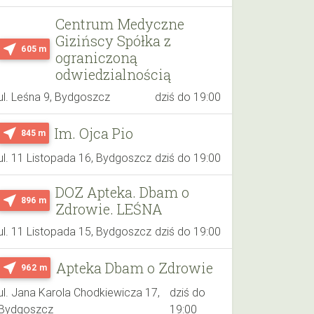
Centrum Medyczne
Gizińscy Spółka z
near_me
605 m
ograniczoną
odwiedzialnością
ul. Leśna 9, Bydgoszcz
dziś do 19:00
Im. Ojca Pio
near_me
845 m
ul. 11 Listopada 16, Bydgoszcz
dziś do 19:00
DOZ Apteka. Dbam o
near_me
896 m
Zdrowie. LEŚNA
ul. 11 Listopada 15, Bydgoszcz
dziś do 19:00
Apteka Dbam o Zdrowie
near_me
962 m
ul. Jana Karola Chodkiewicza 17,
dziś do
Bydgoszcz
19:00