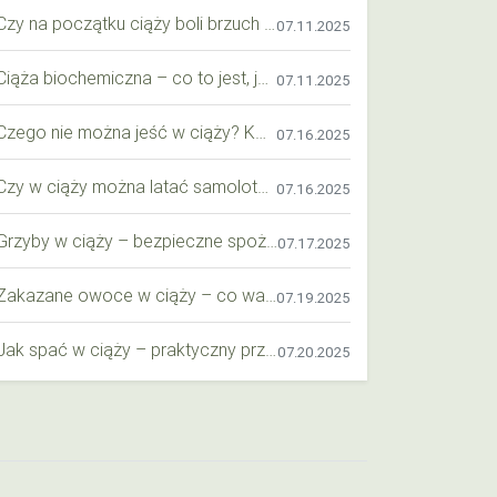
Czy na początku ciąży boli brzuch jak przy okresie? Wyjaśniamy objawy i różnice
07.11.2025
Ciąża biochemiczna – co to jest, jak ją rozpoznać i co warto wiedzieć?
07.11.2025
Czego nie można jeść w ciąży? Kompleksowy przewodnik dla przyszłych mam
07.16.2025
Czy w ciąży można latać samolotem? Praktyczny przewodnik dla przyszłych mam
07.16.2025
Grzyby w ciąży – bezpieczne spożycie, wartości odżywcze i zagrożenia
07.17.2025
Zakazane owoce w ciąży – co warto wiedzieć o bezpieczeństwie diety przyszłej mamy?
07.19.2025
Jak spać w ciąży – praktyczny przewodnik dla przyszłych mam
07.20.2025