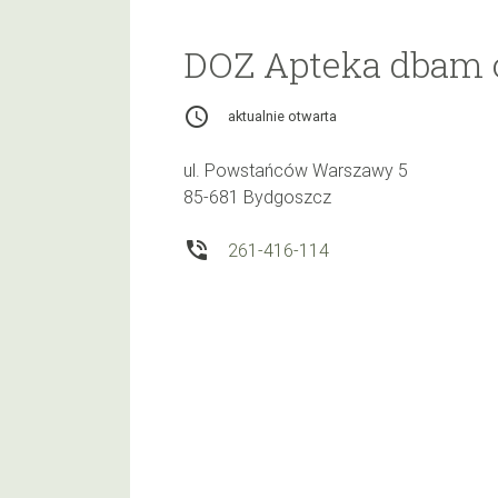
DOZ Apteka dbam 
access_time
aktualnie otwarta
ul. Powstańców Warszawy 5
85-681 Bydgoszcz
phone_in_talk
261-416-114