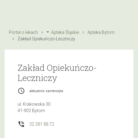
Portal o lekach
Apteka Śląskie
Apteka Bytom
Zakład Opiekuńczo-Leczniczy
Zakład Opiekuńczo-
Leczniczy
access_time
aktualnie zamknięta
ul. Krakowska 30
41-902 Bytom
phone_in_talk
32 281 88 72