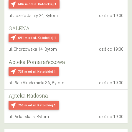
near_me
606 m
od ul. Katoickiej 1
ul. Józefa Jainty 24, Bytom
dziś do 19:00
GALENA
near_me
691 m
od ul. Katoickiej 1
ul. Chorzowska 14, Bytom
dziś do 19:00
Apteka Pomarańczowa
near_me
735 m
od ul. Katoickiej 1
pl. Plac Akademicki 3A, Bytom
dziś do 19:00
Apteka Radosna
near_me
758 m
od ul. Katoickiej 1
ul. Piekarska 5, Bytom
dziś do 19:00