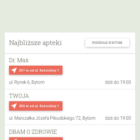
Najbliższe apteki
POZOSTAŁE W BYTOM
Dr. Max
near_me
337 m
od ul. Katoickiej 1
ul. Rynek 6, Bytom
dziś do 19:00
TWOJA
near_me
350 m
od ul. Katoickiej 1
ul. Marszałka Józefa Piłsudskiego 72, Bytom
dziś do 19:00
DBAM O ZDROWIE