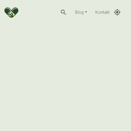
search
gps_fixed
Blog
Kontakt