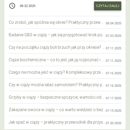
access_time
CZYTAJ DALEJ
08.22.2025
Co zrobić, jak spóźnia się okres? Praktyczny przewodnik krok po kroku
08.04.2025
Badanie GBS w ciąży – jak się przygotować krok po kroku?
07.03.2025
Czy na początku ciąży boli brzuch jak przy okresie? Wyjaśniamy objawy i różnice
07.11.2025
Ciąża biochemiczna – co to jest, jak ją rozpoznać i co warto wiedzieć?
07.11.2025
Czego nie można jeść w ciąży? Kompleksowy przewodnik dla przyszłych mam
07.16.2025
Czy w ciąży można latać samolotem? Praktyczny przewodnik dla przyszłych mam
07.16.2025
Grzyby w ciąży – bezpieczne spożycie, wartości odżywcze i zagrożenia
07.17.2025
Zakazane owoce w ciąży – co warto wiedzieć o bezpieczeństwie diety przyszłej mamy?
07.19.2025
Jak spać w ciąży – praktyczny przewodnik dla przyszłych mam
07.20.2025