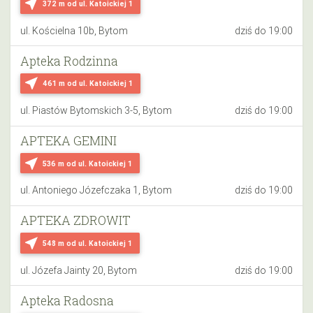
near_me
372 m
od ul. Katoickiej 1
ul. Kościelna 10b, Bytom
dziś do 19:00
Apteka Rodzinna
near_me
461 m
od ul. Katoickiej 1
ul. Piastów Bytomskich 3-5, Bytom
dziś do 19:00
APTEKA GEMINI
near_me
536 m
od ul. Katoickiej 1
ul. Antoniego Józefczaka 1, Bytom
dziś do 19:00
APTEKA ZDROWIT
near_me
548 m
od ul. Katoickiej 1
ul. Józefa Jainty 20, Bytom
dziś do 19:00
Apteka Radosna