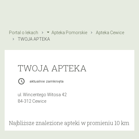
Portal o lekach
Apteka Pomorskie
Apteka Cewice
TWOJA APTEKA
TWOJA APTEKA
access_time
aktualnie zamknięta
ul. Wincentego Witosa 42
84-312 Cewice
Najbliższe znalezione apteki w promieniu 10 km