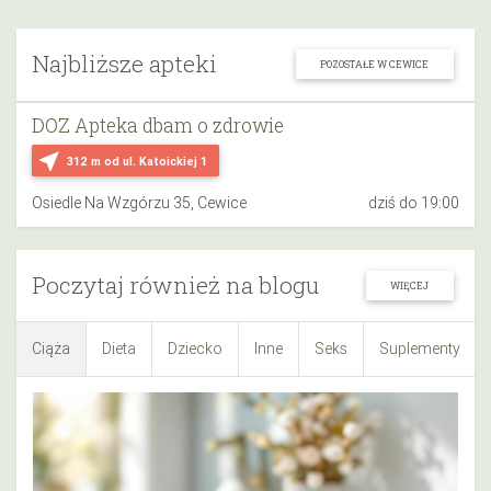
Najbliższe apteki
POZOSTAŁE W CEWICE
DOZ Apteka dbam o zdrowie
near_me
312 m
od ul. Katoickiej 1
Osiedle Na Wzgórzu 35, Cewice
dziś do 19:00
Poczytaj również na blogu
WIĘCEJ
Ciąża
Dieta
Dziecko
Inne
Seks
Suplementy