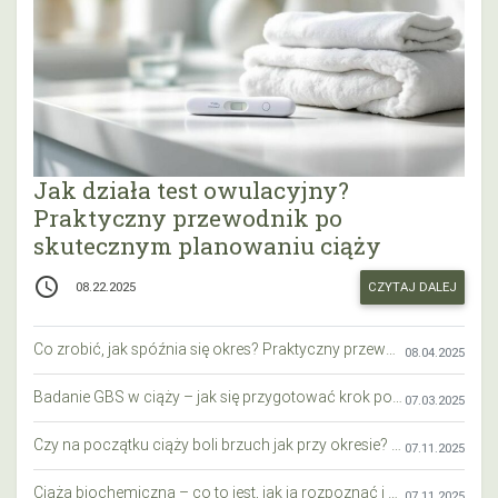
Jak działa test owulacyjny?
Praktyczny przewodnik po
skutecznym planowaniu ciąży
access_time
CZYTAJ DALEJ
08.22.2025
Co zrobić, jak spóźnia się okres? Praktyczny przewodnik krok po kroku
08.04.2025
Badanie GBS w ciąży – jak się przygotować krok po kroku?
07.03.2025
Czy na początku ciąży boli brzuch jak przy okresie? Wyjaśniamy objawy i różnice
07.11.2025
Ciąża biochemiczna – co to jest, jak ją rozpoznać i co warto wiedzieć?
07.11.2025