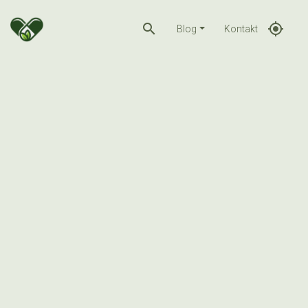
search
gps_fixed
Blog
Kontakt