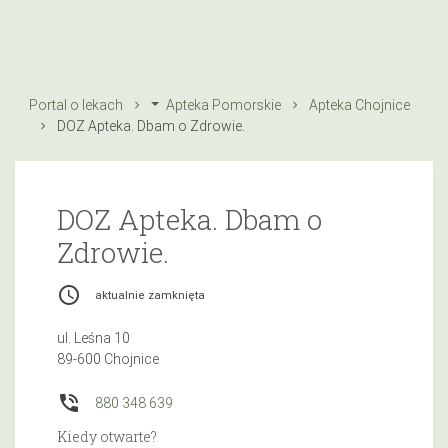
Portal o lekach
Apteka Pomorskie
Apteka Chojnice
DOZ Apteka. Dbam o Zdrowie.
DOZ Apteka. Dbam o
Zdrowie.
access_time
aktualnie zamknięta
ul. Leśna 10
89-600 Chojnice
phone_in_talk
880 348 639
Kiedy otwarte?