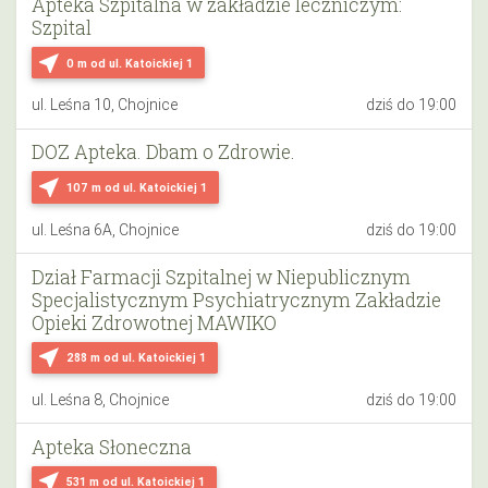
Apteka Szpitalna w zakładzie leczniczym:
Szpital
near_me
0 m
od ul. Katoickiej 1
ul. Leśna 10, Chojnice
dziś do 19:00
DOZ Apteka. Dbam o Zdrowie.
near_me
107 m
od ul. Katoickiej 1
ul. Leśna 6A, Chojnice
dziś do 19:00
Dział Farmacji Szpitalnej w Niepublicznym
Specjalistycznym Psychiatrycznym Zakładzie
Opieki Zdrowotnej MAWIKO
near_me
288 m
od ul. Katoickiej 1
ul. Leśna 8, Chojnice
dziś do 19:00
Apteka Słoneczna
near_me
531 m
od ul. Katoickiej 1