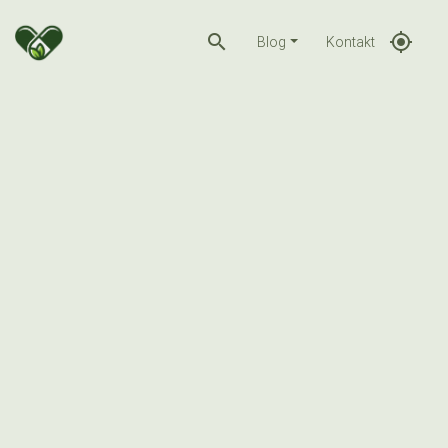
search
gps_fixed
Blog
Kontakt