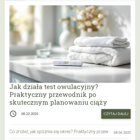
Jak działa test owulacyjny?
Praktyczny przewodnik po
skutecznym planowaniu ciąży
access_time
CZYTAJ DALEJ
08.22.2025
Co zrobić, jak spóźnia się okres? Praktyczny przewodnik krok po kroku
08.04.2025