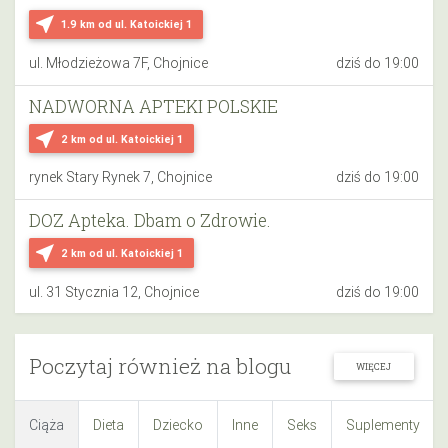
near_me
1.9 km
od ul. Katoickiej 1
ul. Młodzieżowa 7F, Chojnice
dziś do 19:00
NADWORNA APTEKI POLSKIE
near_me
2 km
od ul. Katoickiej 1
rynek Stary Rynek 7, Chojnice
dziś do 19:00
DOZ Apteka. Dbam o Zdrowie.
near_me
2 km
od ul. Katoickiej 1
ul. 31 Stycznia 12, Chojnice
dziś do 19:00
Poczytaj również na blogu
WIĘCEJ
Ciąża
Dieta
Dziecko
Inne
Seks
Suplementy