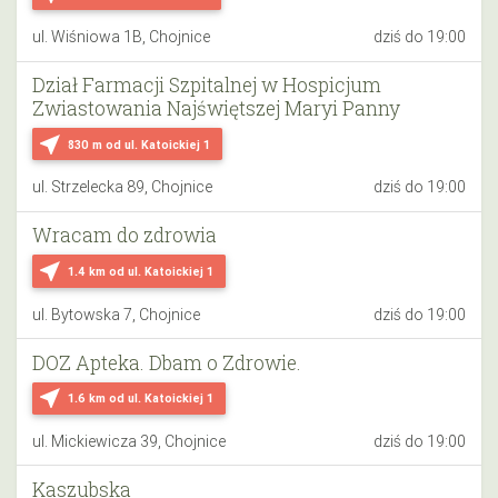
ul. Wiśniowa 1B, Chojnice
dziś do 19:00
Dział Farmacji Szpitalnej w Hospicjum
Zwiastowania Najświętszej Maryi Panny
near_me
830 m
od ul. Katoickiej 1
ul. Strzelecka 89, Chojnice
dziś do 19:00
Wracam do zdrowia
near_me
1.4 km
od ul. Katoickiej 1
ul. Bytowska 7, Chojnice
dziś do 19:00
DOZ Apteka. Dbam o Zdrowie.
near_me
1.6 km
od ul. Katoickiej 1
ul. Mickiewicza 39, Chojnice
dziś do 19:00
Kaszubska