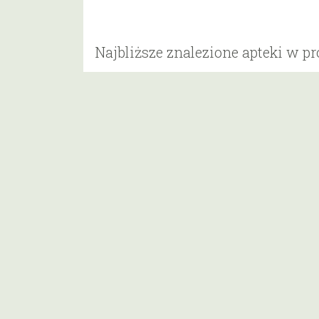
Najbliższe znalezione apteki w p