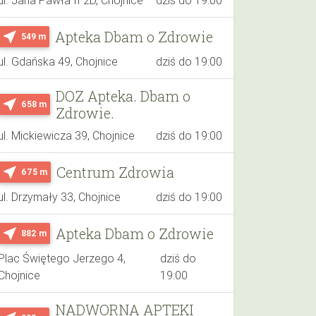
Apteka Dbam o Zdrowie
near_me
549 m
ul. Gdańska 49, Chojnice
dziś do 19:00
DOZ Apteka. Dbam o
near_me
658 m
Zdrowie.
ul. Mickiewicza 39, Chojnice
dziś do 19:00
Centrum Zdrowia
near_me
675 m
ul. Drzymały 33, Chojnice
dziś do 19:00
Apteka Dbam o Zdrowie
near_me
882 m
Plac Świętego Jerzego 4,
dziś do
Chojnice
19:00
NADWORNA APTEKI