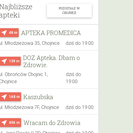
Najbliższe
POZOSTAŁE W
apteki
CHOJNICE
APTEKA PROMEDICA
near_me
48 m
ul. Młodzieżowa 35, Chojnice
dziś do 19:00
DOZ Apteka. Dbam o
near_me
139 m
Zdrowie.
ul. Obrońców Chojnic 1,
dziś do
Chojnice
19:00
Kaszubska
near_me
168 m
ul. Młodzieżowa 7F, Chojnice
dziś do 19:00
Wracam do Zdrowia
near_me
456 m
ul. Jana Pawła II 2D, Chojnice
dziś do 19:00