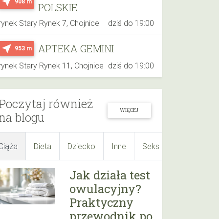
near_me
908 m
POLSKIE
rynek Stary Rynek 7, Chojnice
dziś do 19:00
APTEKA GEMINI
near_me
953 m
rynek Stary Rynek 11, Chojnice
dziś do 19:00
Poczytaj również
WIĘCEJ
na blogu
Ciąża
Dieta
Dziecko
Inne
Seks
Suplementy
Jak działa test
owulacyjny?
Praktyczny
przewodnik po