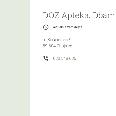
DOZ Apteka. Dbam 
access_time
aktualnie zamknięta
ul. Kościerska 9
89-604 Chojnice
phone_in_talk
880 348 636