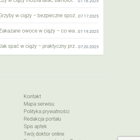
07.16.2025
Grzyby w ciąży – bezpieczne spożycie, wartości odżywcze i zagrożenia
07.17.2025
Zakazane owoce w ciąży – co warto wiedzieć o bezpieczeństwie diety przyszłej mamy?
07.19.2025
Jak spać w ciąży – praktyczny przewodnik dla przyszłych mam
07.20.2025
Kontakt
Mapa serwisu
Polityka prywatności
Redakcja portalu
Spis aptek
Twój doktor online