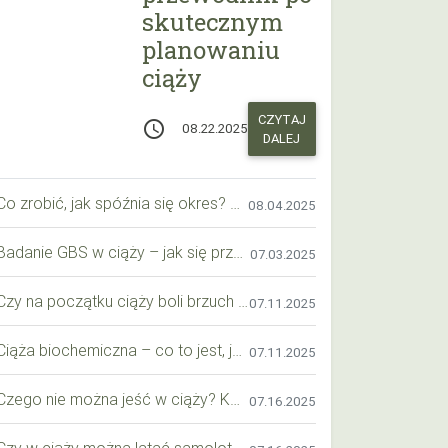
skutecznym
planowaniu
ciąży
CZYTAJ
access_time
08.22.2025
DALEJ
Co zrobić, jak spóźnia się okres? Praktyczny przewodnik krok po kroku
08.04.2025
Badanie GBS w ciąży – jak się przygotować krok po kroku?
07.03.2025
Czy na początku ciąży boli brzuch jak przy okresie? Wyjaśniamy objawy i różnice
07.11.2025
Ciąża biochemiczna – co to jest, jak ją rozpoznać i co warto wiedzieć?
07.11.2025
Czego nie można jeść w ciąży? Kompleksowy przewodnik dla przyszłych mam
07.16.2025
Czy w ciąży można latać samolotem? Praktyczny przewodnik dla przyszłych mam