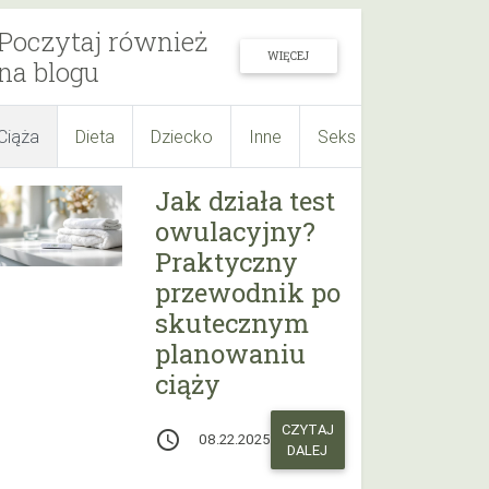
Poczytaj również
WIĘCEJ
na blogu
Ciąża
Dieta
Dziecko
Inne
Seks
Suplementy
Jak działa test
owulacyjny?
Praktyczny
przewodnik po
skutecznym
planowaniu
ciąży
CZYTAJ
access_time
08.22.2025
DALEJ