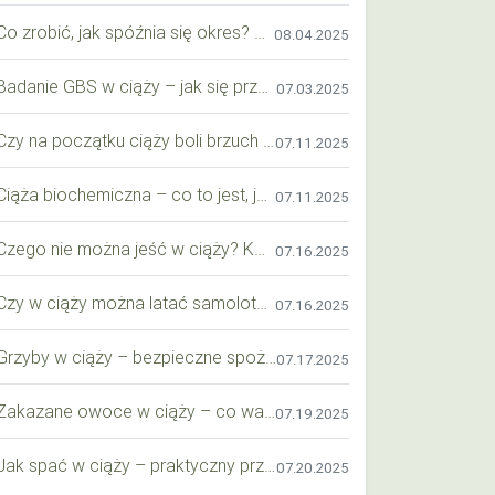
Co zrobić, jak spóźnia się okres? Praktyczny przewodnik krok po kroku
08.04.2025
Badanie GBS w ciąży – jak się przygotować krok po kroku?
07.03.2025
Czy na początku ciąży boli brzuch jak przy okresie? Wyjaśniamy objawy i różnice
07.11.2025
Ciąża biochemiczna – co to jest, jak ją rozpoznać i co warto wiedzieć?
07.11.2025
Czego nie można jeść w ciąży? Kompleksowy przewodnik dla przyszłych mam
07.16.2025
Czy w ciąży można latać samolotem? Praktyczny przewodnik dla przyszłych mam
07.16.2025
Grzyby w ciąży – bezpieczne spożycie, wartości odżywcze i zagrożenia
07.17.2025
Zakazane owoce w ciąży – co warto wiedzieć o bezpieczeństwie diety przyszłej mamy?
07.19.2025
Jak spać w ciąży – praktyczny przewodnik dla przyszłych mam
07.20.2025