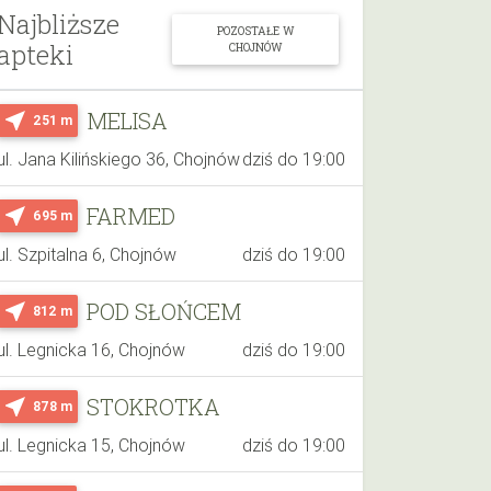
Najbliższe
POZOSTAŁE W
apteki
CHOJNÓW
MELISA
near_me
251 m
ul. Jana Kilińskiego 36, Chojnów
dziś do 19:00
FARMED
near_me
695 m
ul. Szpitalna 6, Chojnów
dziś do 19:00
POD SŁOŃCEM
near_me
812 m
ul. Legnicka 16, Chojnów
dziś do 19:00
STOKROTKA
near_me
878 m
ul. Legnicka 15, Chojnów
dziś do 19:00