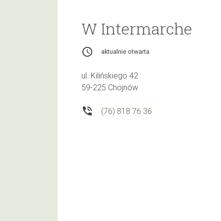
W Intermarche
access_time
aktualnie otwarta
ul. Kilińskiego 42
59-225 Chojnów
phone_in_talk
(76) 818 76 36