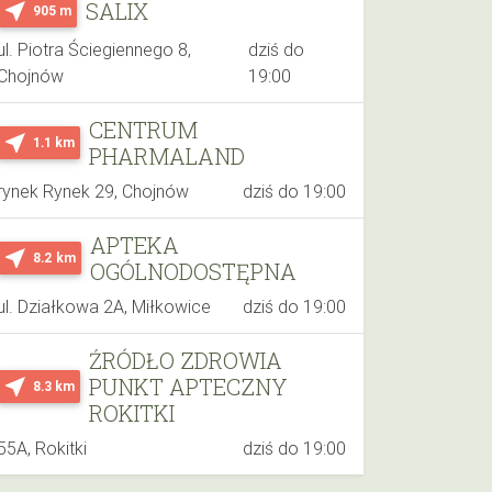
SALIX
near_me
905 m
ul. Piotra Ściegiennego 8,
dziś do
Chojnów
19:00
CENTRUM
near_me
1.1 km
PHARMALAND
rynek Rynek 29, Chojnów
dziś do 19:00
APTEKA
near_me
8.2 km
OGÓLNODOSTĘPNA
ul. Działkowa 2A, Miłkowice
dziś do 19:00
ŹRÓDŁO ZDROWIA
PUNKT APTECZNY
near_me
8.3 km
ROKITKI
55A, Rokitki
dziś do 19:00