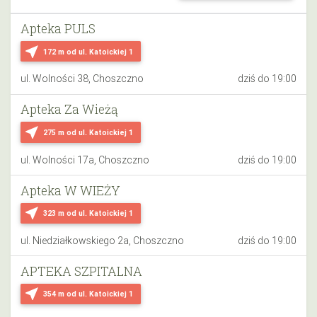
Apteka PULS
near_me
172 m
od ul. Katoickiej 1
ul. Wolności 38, Choszczno
dziś do 19:00
Apteka Za Wieżą
near_me
275 m
od ul. Katoickiej 1
ul. Wolności 17a, Choszczno
dziś do 19:00
Apteka W WIEŻY
near_me
323 m
od ul. Katoickiej 1
ul. Niedziałkowskiego 2a, Choszczno
dziś do 19:00
APTEKA SZPITALNA
near_me
354 m
od ul. Katoickiej 1