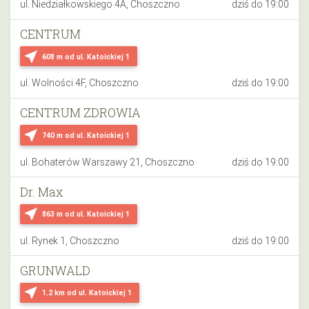
ul. Niedziałkowskiego 4A, Choszczno
dziś do 19:00
CENTRUM
near_me
608 m
od ul. Katoickiej 1
ul. Wolności 4F, Choszczno
dziś do 19:00
CENTRUM ZDROWIA
near_me
740 m
od ul. Katoickiej 1
ul. Bohaterów Warszawy 21, Choszczno
dziś do 19:00
Dr. Max
near_me
863 m
od ul. Katoickiej 1
ul. Rynek 1, Choszczno
dziś do 19:00
GRUNWALD
near_me
1.2 km
od ul. Katoickiej 1