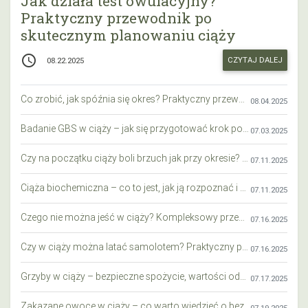
Jak działa test owulacyjny?
Praktyczny przewodnik po
skutecznym planowaniu ciąży
access_time
CZYTAJ DALEJ
08.22.2025
Co zrobić, jak spóźnia się okres? Praktyczny przewodnik krok po kroku
08.04.2025
Badanie GBS w ciąży – jak się przygotować krok po kroku?
07.03.2025
Czy na początku ciąży boli brzuch jak przy okresie? Wyjaśniamy objawy i różnice
07.11.2025
Ciąża biochemiczna – co to jest, jak ją rozpoznać i co warto wiedzieć?
07.11.2025
Czego nie można jeść w ciąży? Kompleksowy przewodnik dla przyszłych mam
07.16.2025
Czy w ciąży można latać samolotem? Praktyczny przewodnik dla przyszłych mam
07.16.2025
Grzyby w ciąży – bezpieczne spożycie, wartości odżywcze i zagrożenia
07.17.2025
Zakazane owoce w ciąży – co warto wiedzieć o bezpieczeństwie diety przyszłej mamy?