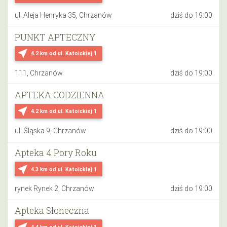
ul. Aleja Henryka 35, Chrzanów
dziś do 19:00
PUNKT APTECZNY
near_me
4.2 km
od ul. Katoickiej 1
111, Chrzanów
dziś do 19:00
APTEKA CODZIENNA
near_me
4.2 km
od ul. Katoickiej 1
ul. Śląska 9, Chrzanów
dziś do 19:00
Apteka 4 Pory Roku
near_me
4.3 km
od ul. Katoickiej 1
rynek Rynek 2, Chrzanów
dziś do 19:00
Apteka Słoneczna
near_me
4.4 km
od ul. Katoickiej 1