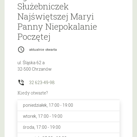
Służebniczek
Najświętszej Maryi
Panny Niepokalanie
Poczętej
access_time
aktualnie otwarta
ul. Śląska 62 a
32-500 Chrzanów
phone_in_talk
32 623-49-98
Kiedy otwarte?
poniedziałek, 17:00 - 19:00
wtorek, 17:00 - 19:00
środa, 17:00 - 19:00