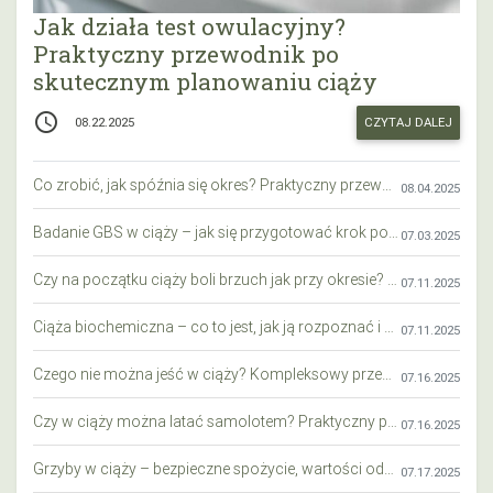
Jak działa test owulacyjny?
Praktyczny przewodnik po
skutecznym planowaniu ciąży
access_time
CZYTAJ DALEJ
08.22.2025
Co zrobić, jak spóźnia się okres? Praktyczny przewodnik krok po kroku
08.04.2025
Badanie GBS w ciąży – jak się przygotować krok po kroku?
07.03.2025
Czy na początku ciąży boli brzuch jak przy okresie? Wyjaśniamy objawy i różnice
07.11.2025
Ciąża biochemiczna – co to jest, jak ją rozpoznać i co warto wiedzieć?
07.11.2025
Czego nie można jeść w ciąży? Kompleksowy przewodnik dla przyszłych mam
07.16.2025
Czy w ciąży można latać samolotem? Praktyczny przewodnik dla przyszłych mam
07.16.2025
Grzyby w ciąży – bezpieczne spożycie, wartości odżywcze i zagrożenia
07.17.2025