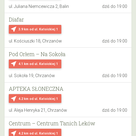
ul. Juliana Niemcewicza 2, Balin
dziś do 19:00
Diafar
near_me
3.9 km
od ul. Katoickiej 1
ul. Kościuszki 18, Chrzanów
dziś do 19:00
Pod Orłem – Na Sokoła
near_me
4.1 km
od ul. Katoickiej 1
ul. Sokoła 19, Chrzanów
dziś do 19:00
APTEKA SŁONECZNA
near_me
4.2 km
od ul. Katoickiej 1
ul. Aleja Henryka 21, Chrzanów
dziś do 19:00
Centrum – Centrum Tanich Leków
near_me
4.2 km
od ul. Katoickiej 1