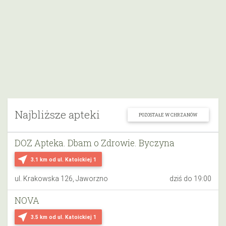
Najbliższe apteki
POZOSTAŁE W CHRZANÓW
DOZ Apteka. Dbam o Zdrowie. Byczyna
near_me
3.1 km
od ul. Katoickiej 1
ul. Krakowska 126, Jaworzno
dziś do 19:00
NOVA
near_me
3.5 km
od ul. Katoickiej 1