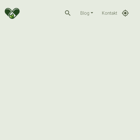
search
gps_fixed
Blog
Kontakt