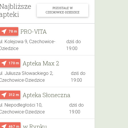
Najbliższe
POZOSTAŁE W
apteki
CZECHOWICE-DZIEDZICE
PRO-VITA
near_me
78 m
ul. Kolejowa 9, Czechowice-
dziś do
Dziedzice
19:00
Apteka Max 2
near_me
170 m
ul. Juliusza Słowackiego 2,
dziś do
Czechowice-Dziedzice
19:00
Apteka Słoneczna
near_me
312 m
ul. Niepodległości 10,
dziś do
Czechowice-Dziedzice
19:00
w Rynku
near_me
467 m