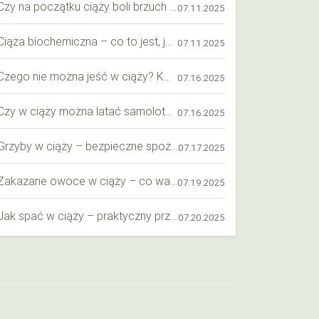
Czy na początku ciąży boli brzuch jak przy okresie? Wyjaśniamy objawy i różnice
07.11.2025
Ciąża biochemiczna – co to jest, jak ją rozpoznać i co warto wiedzieć?
07.11.2025
Czego nie można jeść w ciąży? Kompleksowy przewodnik dla przyszłych mam
07.16.2025
Czy w ciąży można latać samolotem? Praktyczny przewodnik dla przyszłych mam
07.16.2025
Grzyby w ciąży – bezpieczne spożycie, wartości odżywcze i zagrożenia
07.17.2025
Zakazane owoce w ciąży – co warto wiedzieć o bezpieczeństwie diety przyszłej mamy?
07.19.2025
Jak spać w ciąży – praktyczny przewodnik dla przyszłych mam
07.20.2025