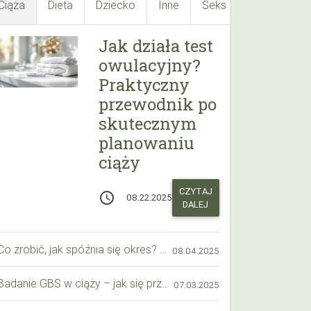
Ciąża
Dieta
Dziecko
Inne
Seks
Suplementy
Jak działa test
owulacyjny?
Praktyczny
przewodnik po
skutecznym
planowaniu
ciąży
CZYTAJ
access_time
08.22.2025
DALEJ
Co zrobić, jak spóźnia się okres? Praktyczny przewodnik krok po kroku
08.04.2025
Badanie GBS w ciąży – jak się przygotować krok po kroku?
07.03.2025