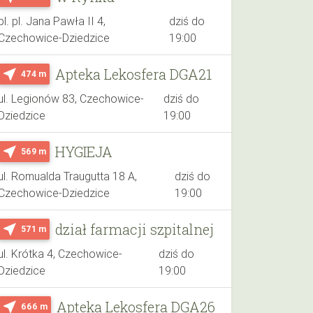
pl. pl. Jana Pawła II 4,
dziś do
Czechowice-Dziedzice
19:00
Apteka Lekosfera DGA21
near_me
474 m
ul. Legionów 83, Czechowice-
dziś do
Dziedzice
19:00
HYGIEJA
near_me
569 m
ul. Romualda Traugutta 18 A,
dziś do
Czechowice-Dziedzice
19:00
dział farmacji szpitalnej
near_me
571 m
ul. Krótka 4, Czechowice-
dziś do
Dziedzice
19:00
Apteka Lekosfera DGA26
near_me
666 m