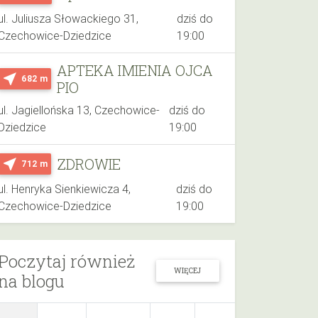
ul. Juliusza Słowackiego 31,
dziś do
Czechowice-Dziedzice
19:00
APTEKA IMIENIA OJCA
near_me
682 m
PIO
ul. Jagiellońska 13, Czechowice-
dziś do
Dziedzice
19:00
ZDROWIE
near_me
712 m
ul. Henryka Sienkiewicza 4,
dziś do
Czechowice-Dziedzice
19:00
Poczytaj również
WIĘCEJ
na blogu