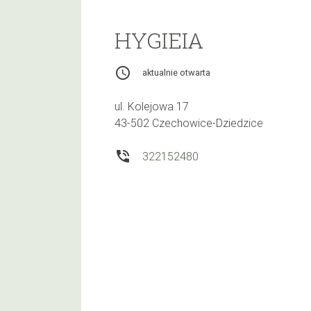
HYGIEIA
access_time
aktualnie otwarta
ul. Kolejowa 17
43-502 Czechowice-Dziedzice
phone_in_talk
322152480