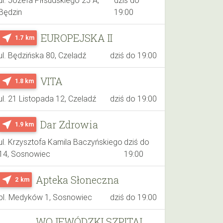
Będzin
19:00
EUROPEJSKA II
near_me
1.7 km
ul. Będzińska 80, Czeladź
dziś do 19:00
VITA
near_me
1.8 km
ul. 21 Listopada 12, Czeladź
dziś do 19:00
Dar Zdrowia
near_me
1.9 km
ul. Krzysztofa Kamila Baczyńskiego
dziś do
14, Sosnowiec
19:00
Apteka Słoneczna
near_me
2 km
pl. Medyków 1, Sosnowiec
dziś do 19:00
WOJEWÓDZKI SZPITAL