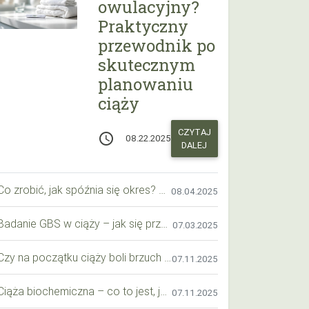
owulacyjny?
Praktyczny
przewodnik po
skutecznym
planowaniu
ciąży
CZYTAJ
access_time
08.22.2025
DALEJ
Co zrobić, jak spóźnia się okres? Praktyczny przewodnik krok po kroku
08.04.2025
Badanie GBS w ciąży – jak się przygotować krok po kroku?
07.03.2025
Czy na początku ciąży boli brzuch jak przy okresie? Wyjaśniamy objawy i różnice
07.11.2025
Ciąża biochemiczna – co to jest, jak ją rozpoznać i co warto wiedzieć?
07.11.2025