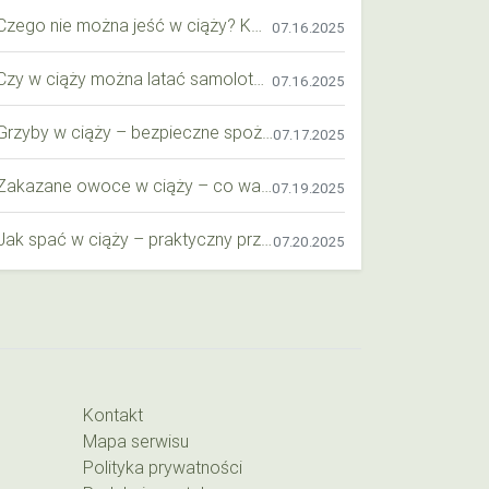
Czego nie można jeść w ciąży? Kompleksowy przewodnik dla przyszłych mam
07.16.2025
Czy w ciąży można latać samolotem? Praktyczny przewodnik dla przyszłych mam
07.16.2025
Grzyby w ciąży – bezpieczne spożycie, wartości odżywcze i zagrożenia
07.17.2025
Zakazane owoce w ciąży – co warto wiedzieć o bezpieczeństwie diety przyszłej mamy?
07.19.2025
Jak spać w ciąży – praktyczny przewodnik dla przyszłych mam
07.20.2025
Kontakt
Mapa serwisu
Polityka prywatności