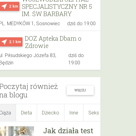
SPECJALISTYCZNY NR 5
near_me
2 km
IM. ŚW BARBARY
PL. MEDYKÓW 1, Sosnowiec
dziś do 19:00
DOZ Apteka Dbam o
near_me
2.1 km
Zdrowie
ul. Piłsudskiego Józefa 83,
dziś do
Będzin
19:00
Poczytaj również
WIĘCEJ
na blogu
Ciąża
Dieta
Dziecko
Inne
Seks
Suplementy
Jak działa test