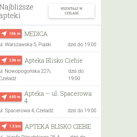
Najbliższe
POZOSTAŁE W
apteki
CZELADŹ
MEDICA
near_me
156 m
ul. Warszawska 5, Piaski
dziś do 19:00
Apteka Blisko Ciebie
near_me
236 m
ul. Nowopogońska 227i,
dziś do
Czeladź
19:00
Apteka – ul. Spacerowa
near_me
605 m
4
ul. Spacerowa 4, Czeladź
dziś do 19:00
APTEKA BLISKO CIEBIE
near_me
1.5 km
ul. Józefa Piłsudskiego 25 A,
dziś do