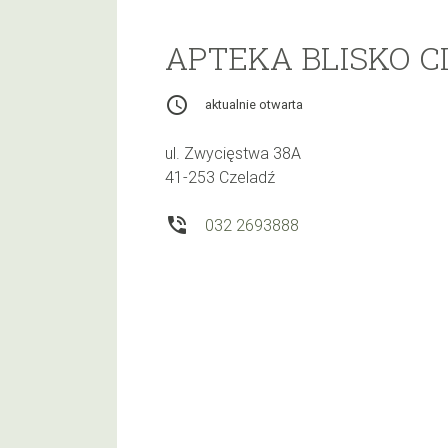
APTEKA BLISKO CI
access_time
aktualnie otwarta
ul. Zwycięstwa 38A
41-253 Czeladź
phone_in_talk
032 2693888