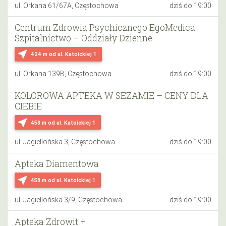
ul. Orkana 61/67A, Częstochowa
dziś do 19:00
Centrum Zdrowia Psychicznego EgoMedica
Szpitalnictwo – Oddziały Dzienne
near_me
424 m
od ul. Katoickiej 1
ul. Orkana 139B, Częstochowa
dziś do 19:00
KOLOROWA APTEKA W SEZAMIE – CENY DLA
CIEBIE
near_me
458 m
od ul. Katoickiej 1
ul. Jagiellońska 3, Częstochowa
dziś do 19:00
Apteka Diamentowa
near_me
458 m
od ul. Katoickiej 1
ul. Jagiellońska 3/9, Częstochowa
dziś do 19:00
Apteka Zdrowit +