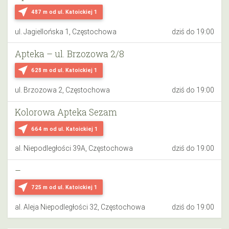
near_me
487 m
od ul. Katoickiej 1
ul. Jagiellońska 1, Częstochowa
dziś do 19:00
Apteka – ul. Brzozowa 2/8
near_me
628 m
od ul. Katoickiej 1
ul. Brzozowa 2, Częstochowa
dziś do 19:00
Kolorowa Apteka Sezam
near_me
664 m
od ul. Katoickiej 1
al. Niepodległości 39A, Częstochowa
dziś do 19:00
–
near_me
725 m
od ul. Katoickiej 1
al. Aleja Niepodległości 32, Częstochowa
dziś do 19:00