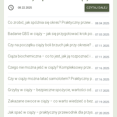
access_time
CZYTAJ DALEJ
08.22.2025
Co zrobić, jak spóźnia się okres? Praktyczny przewodnik krok po kroku
08.04.2025
Badanie GBS w ciąży – jak się przygotować krok po kroku?
07.03.2025
Czy na początku ciąży boli brzuch jak przy okresie? Wyjaśniamy objawy i różnice
07.11.2025
Ciąża biochemiczna – co to jest, jak ją rozpoznać i co warto wiedzieć?
07.11.2025
Czego nie można jeść w ciąży? Kompleksowy przewodnik dla przyszłych mam
07.16.2025
Czy w ciąży można latać samolotem? Praktyczny przewodnik dla przyszłych mam
07.16.2025
Grzyby w ciąży – bezpieczne spożycie, wartości odżywcze i zagrożenia
07.17.2025
Zakazane owoce w ciąży – co warto wiedzieć o bezpieczeństwie diety przyszłej mamy?
07.19.2025
Jak spać w ciąży – praktyczny przewodnik dla przyszłych mam
07.20.2025