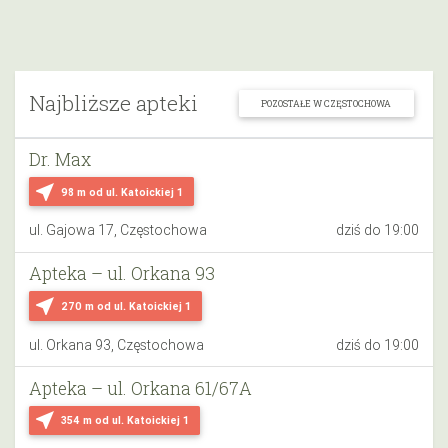
Najbliższe apteki
POZOSTAŁE W CZĘSTOCHOWA
Dr. Max
near_me
98 m
od ul. Katoickiej 1
ul. Gajowa 17, Częstochowa
dziś do 19:00
Apteka – ul. Orkana 93
near_me
270 m
od ul. Katoickiej 1
ul. Orkana 93, Częstochowa
dziś do 19:00
Apteka – ul. Orkana 61/67A
near_me
354 m
od ul. Katoickiej 1