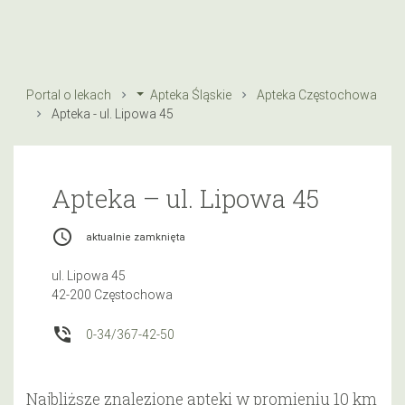
Portal o lekach
Apteka Śląskie
Apteka Częstochowa
Apteka - ul. Lipowa 45
Apteka – ul. Lipowa 45
access_time
aktualnie zamknięta
ul. Lipowa 45
42-200 Częstochowa
phone_in_talk
0-34/367-42-50
Najbliższe znalezione apteki w promieniu 10 km