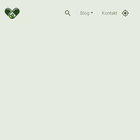
search
gps_fixed
Blog
Kontakt