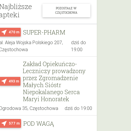
Najbliższe
POZOSTAŁE W
apteki
CZĘSTOCHOWA
SUPER-PHARM
near_me
470 m
al. Aleja Wojska Polskiego 207,
dziś do
Częstochowa
19:00
Zakład Opiekuńczo-
Leczniczy prowadzony
przez Zgromadzenie
near_me
493 m
Małych Sióstr
Niepokalanego Serca
Maryi Honoratek
Ogrodowa 35, Częstochowa
dziś do 19:00
POD WAGĄ
near_me
577 m