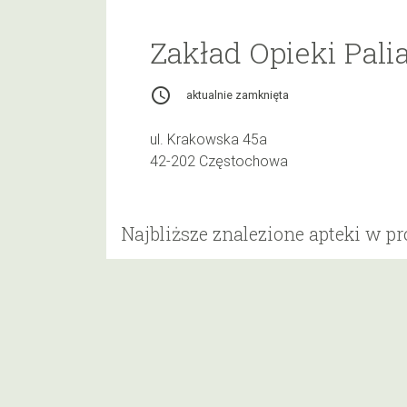
Zakład Opieki Pal
access_time
aktualnie zamknięta
ul. Krakowska 45a
42-202 Częstochowa
Najbliższe znalezione apteki w p