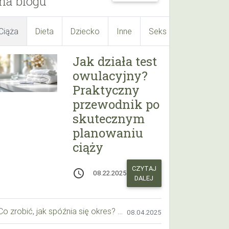
na blogu
Ciąża
Dieta
Dziecko
Inne
Seks
Suplementy
Jak działa test
owulacyjny?
Praktyczny
przewodnik po
skutecznym
planowaniu
ciąży
CZYTAJ
access_time
08.22.2025
DALEJ
Co zrobić, jak spóźnia się okres? Praktyczny przewodnik krok po kroku
08.04.2025