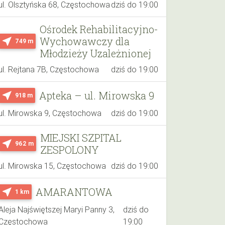
ul. Olsztyńska 68, Częstochowa
dziś do 19:00
Ośrodek Rehabilitacyjno-
Wychowawczy dla
near_me
749 m
Młodzieży Uzależnionej
ul. Rejtana 7B, Częstochowa
dziś do 19:00
Apteka – ul. Mirowska 9
near_me
918 m
ul. Mirowska 9, Częstochowa
dziś do 19:00
MIEJSKI SZPITAL
near_me
962 m
ZESPOLONY
ul. Mirowska 15, Częstochowa
dziś do 19:00
AMARANTOWA
near_me
1 km
Aleja Najświętszej Maryi Panny 3,
dziś do
Częstochowa
19:00