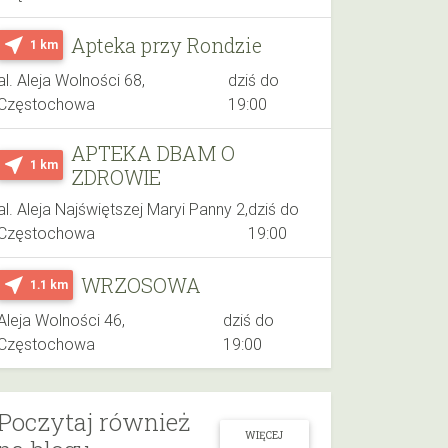
Apteka przy Rondzie
near_me
1 km
al. Aleja Wolności 68,
dziś do
Częstochowa
19:00
APTEKA DBAM O
near_me
1 km
ZDROWIE
al. Aleja Najświętszej Maryi Panny 2,
dziś do
Częstochowa
19:00
WRZOSOWA
near_me
1.1 km
Aleja Wolności 46,
dziś do
Częstochowa
19:00
Poczytaj również
WIĘCEJ