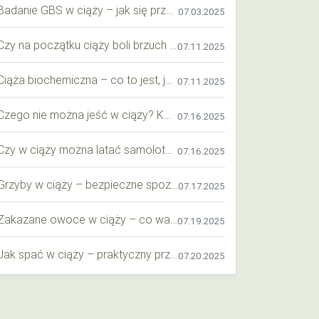
Badanie GBS w ciąży – jak się przygotować krok po kroku?
07.03.2025
Czy na początku ciąży boli brzuch jak przy okresie? Wyjaśniamy objawy i różnice
07.11.2025
Ciąża biochemiczna – co to jest, jak ją rozpoznać i co warto wiedzieć?
07.11.2025
Czego nie można jeść w ciąży? Kompleksowy przewodnik dla przyszłych mam
07.16.2025
Czy w ciąży można latać samolotem? Praktyczny przewodnik dla przyszłych mam
07.16.2025
Grzyby w ciąży – bezpieczne spożycie, wartości odżywcze i zagrożenia
07.17.2025
Zakazane owoce w ciąży – co warto wiedzieć o bezpieczeństwie diety przyszłej mamy?
07.19.2025
Jak spać w ciąży – praktyczny przewodnik dla przyszłych mam
07.20.2025