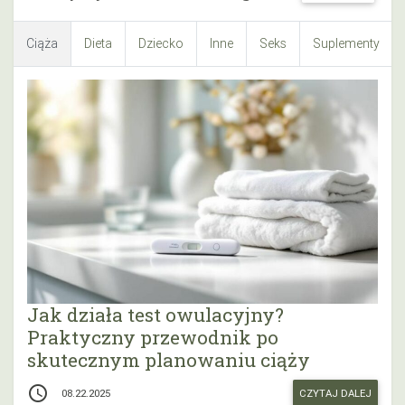
Ciąża
Dieta
Dziecko
Inne
Seks
Suplementy
Jak działa test owulacyjny?
Praktyczny przewodnik po
skutecznym planowaniu ciąży
access_time
CZYTAJ DALEJ
08.22.2025