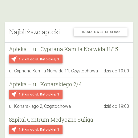
Najbliższe apteki
POZOSTAŁE W CZĘSTOCHOWA
Apteka – ul. Cypriana Kamila Norwida 11/15
near_me
1.7 km
od ul. Katoickiej 1
ul. Cypriana Kamila Norwida 11, Częstochowa
dziś do 19:00
Apteka – ul. Konarskiego 2/4
near_me
1.9 km
od ul. Katoickiej 1
ul. Konarskiego 2, Częstochowa
dziś do 19:00
Szpital Centrum Medyczne Suliga
near_me
1.9 km
od ul. Katoickiej 1