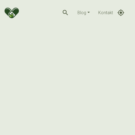
search
gps_fixed
Blog
Kontakt