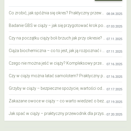
Co zrobić, jak spóźnia się okres? Praktyczny przewodnik krok po kroku
08.04.2025
Badanie GBS w ciąży – jak się przygotować krok po kroku?
07.03.2025
Czy na początku ciąży boli brzuch jak przy okresie? Wyjaśniamy objawy i różnice
07.11.2025
Ciąża biochemiczna – co to jest, jak ją rozpoznać i co warto wiedzieć?
07.11.2025
Czego nie można jeść w ciąży? Kompleksowy przewodnik dla przyszłych mam
07.16.2025
Czy w ciąży można latać samolotem? Praktyczny przewodnik dla przyszłych mam
07.16.2025
Grzyby w ciąży – bezpieczne spożycie, wartości odżywcze i zagrożenia
07.17.2025
Zakazane owoce w ciąży – co warto wiedzieć o bezpieczeństwie diety przyszłej mamy?
07.19.2025
Jak spać w ciąży – praktyczny przewodnik dla przyszłych mam
07.20.2025