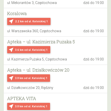
ul. Meliorantów 3, Częstochowa
dziś do 19:00
Koralowa
near_me
2.2 km
od ul. Katoickiej 1
ul. Warszawska 360, Częstochowa
dziś do 19:00
Apteka – ul. Kazimierza Pużaka 5
near_me
3.6 km
od ul. Katoickiej 1
ul. Kazimierza Pużaka 5, Częstochowa
dziś do 19:00
Apteka – ul. Działkowiczów 20
near_me
3.8 km
od ul. Katoickiej 1
ul. Działkowiczów 20, Rędziny
dziś do 19:00
APTEKA VITA
near_me
3.8 km
od ul. Katoickiej 1