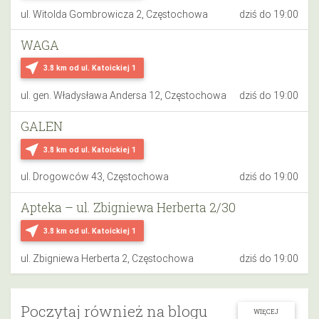
ul. Witolda Gombrowicza 2, Częstochowa
dziś do 19:00
WAGA
near_me
3.8 km
od ul. Katoickiej 1
ul. gen. Władysława Andersa 12, Częstochowa
dziś do 19:00
GALEN
near_me
3.8 km
od ul. Katoickiej 1
ul. Drogowców 43, Częstochowa
dziś do 19:00
Apteka – ul. Zbigniewa Herberta 2/30
near_me
3.8 km
od ul. Katoickiej 1
ul. Zbigniewa Herberta 2, Częstochowa
dziś do 19:00
Poczytaj również na blogu
WIĘCEJ