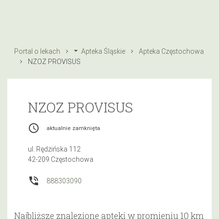
Portal o lekach
Apteka Śląskie
Apteka Częstochowa
NZOZ PROVISUS
NZOZ PROVISUS
access_time
aktualnie zamknięta
ul. Rędzińska 112
42-209 Częstochowa
phone_in_talk
888303090
Najbliższe znalezione apteki w promieniu 10 km