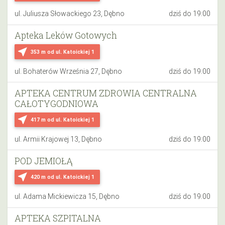
ul. Juliusza Słowackiego 23, Dębno
dziś do 19:00
Apteka Leków Gotowych
near_me
353 m
od ul. Katoickiej 1
ul. Bohaterów Września 27, Dębno
dziś do 19:00
APTEKA CENTRUM ZDROWIA CENTRALNA
CAŁOTYGODNIOWA
near_me
417 m
od ul. Katoickiej 1
ul. Armii Krajowej 13, Dębno
dziś do 19:00
POD JEMIOŁĄ
near_me
420 m
od ul. Katoickiej 1
ul. Adama Mickiewicza 15, Dębno
dziś do 19:00
APTEKA SZPITALNA