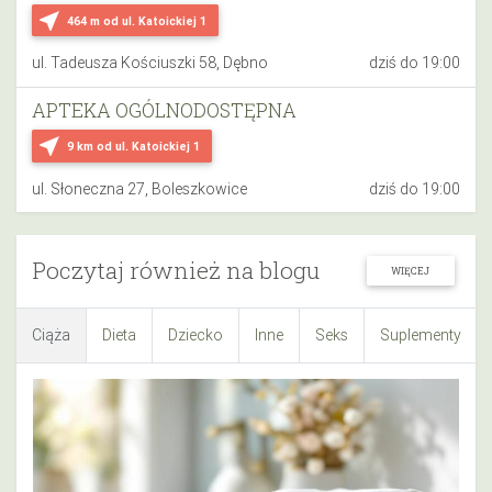
near_me
464 m
od ul. Katoickiej 1
ul. Tadeusza Kościuszki 58, Dębno
dziś do 19:00
APTEKA OGÓLNODOSTĘPNA
near_me
9 km
od ul. Katoickiej 1
ul. Słoneczna 27, Boleszkowice
dziś do 19:00
Poczytaj również na blogu
WIĘCEJ
Ciąża
Dieta
Dziecko
Inne
Seks
Suplementy