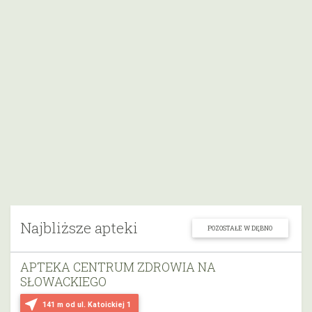
Najbliższe apteki
POZOSTAŁE W DĘBNO
APTEKA CENTRUM ZDROWIA NA
SŁOWACKIEGO
near_me
141 m
od ul. Katoickiej 1