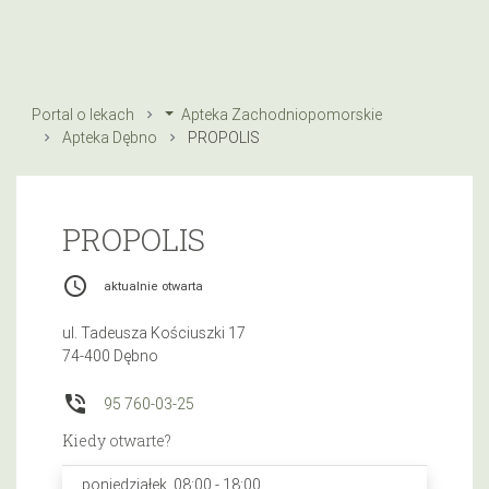
Portal o lekach
Apteka Zachodniopomorskie
Apteka Dębno
PROPOLIS
PROPOLIS
access_time
aktualnie otwarta
ul. Tadeusza Kościuszki 17
74-400 Dębno
phone_in_talk
95 760-03-25
Kiedy otwarte?
poniedziałek, 08:00 - 18:00