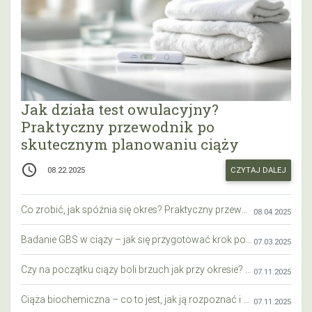
Jak działa test owulacyjny?
Praktyczny przewodnik po
skutecznym planowaniu ciąży
access_time
CZYTAJ DALEJ
08.22.2025
Co zrobić, jak spóźnia się okres? Praktyczny przewodnik krok po kroku
08.04.2025
Badanie GBS w ciąży – jak się przygotować krok po kroku?
07.03.2025
Czy na początku ciąży boli brzuch jak przy okresie? Wyjaśniamy objawy i różnice
07.11.2025
Ciąża biochemiczna – co to jest, jak ją rozpoznać i co warto wiedzieć?
07.11.2025