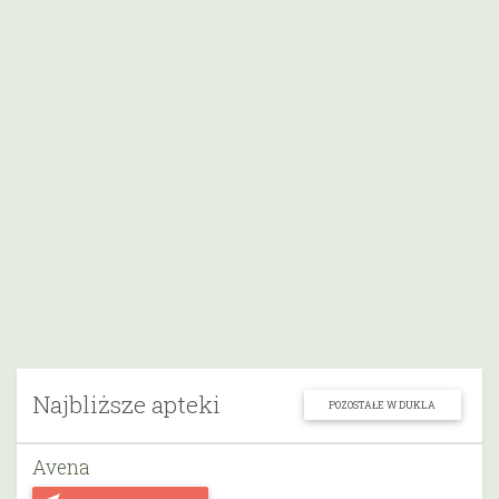
Najbliższe apteki
POZOSTAŁE W DUKLA
Avena