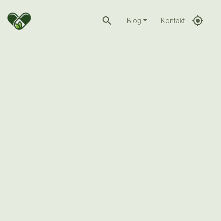
search
gps_fixed
Blog
Kontakt