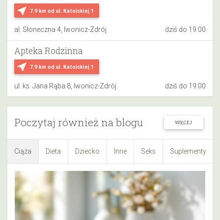
near_me
7.9 km
od ul. Katoickiej 1
al. Słoneczna 4, Iwonicz-Zdrój
dziś do 19:00
Apteka Rodzinna
near_me
7.9 km
od ul. Katoickiej 1
ul. ks. Jana Rąba 8, Iwonicz-Zdrój
dziś do 19:00
Poczytaj również na blogu
WIĘCEJ
Ciąża
Dieta
Dziecko
Inne
Seks
Suplementy