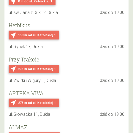
near_me
0 m
od ul. Katoickiej 1
ul. św. Jana z Dukli 2, Dukla
dziś do 19:00
Herbikus
near_me
159 m
od ul. Katoickiej 1
ul. Rynek 17, Dukla
dziś do 19:00
Przy Trakcie
near_me
238 m
od ul. Katoickiej 1
ul. Żwirki i Wigury 1, Dukla
dziś do 19:00
APTEKA VIVA
near_me
273 m
od ul. Katoickiej 1
ul. Słowacka 11, Dukla
dziś do 19:00
ALMAZ