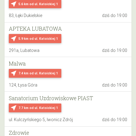
near_me
5.6 km
od ul. Katoickiej 1
83, Łęki Dukielskie
dziś do 19:00
APTEKA LUBATOWA
near_me
5.9 km
od ul. Katoickiej 1
291a, Lubatowa
dziś do 19:00
Malwa
near_me
7.4 km
od ul. Katoickiej 1
124, Łysa Góra
dziś do 19:00
Sanatorium Uzdrowiskowe PIAST
near_me
7.7 km
od ul. Katoickiej 1
ul. Kulczyńskiego 5, Iwonicz Zdrój
dziś do 19:00
Zdrowie