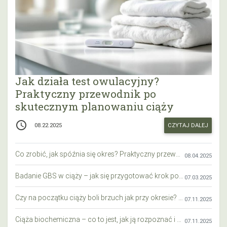
Jak działa test owulacyjny?
Praktyczny przewodnik po
skutecznym planowaniu ciąży
access_time
CZYTAJ DALEJ
08.22.2025
Co zrobić, jak spóźnia się okres? Praktyczny przewodnik krok po kroku
08.04.2025
Badanie GBS w ciąży – jak się przygotować krok po kroku?
07.03.2025
Czy na początku ciąży boli brzuch jak przy okresie? Wyjaśniamy objawy i różnice
07.11.2025
Ciąża biochemiczna – co to jest, jak ją rozpoznać i co warto wiedzieć?
07.11.2025