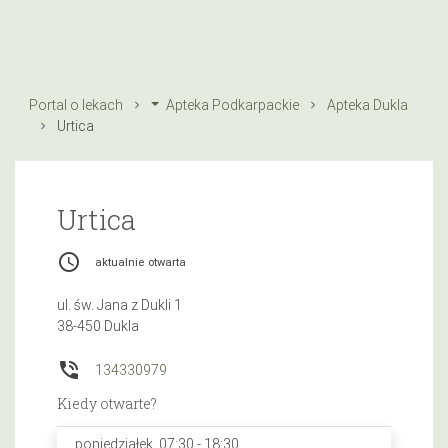
Portal o lekach
Apteka Podkarpackie
Apteka Dukla
Urtica
Urtica
access_time
aktualnie otwarta
ul. św. Jana z Dukli 1
38-450 Dukla
phone_in_talk
134330979
Kiedy otwarte?
poniedziałek, 07:30 - 18:30