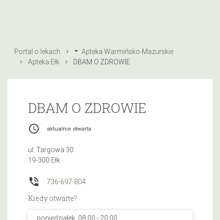
Portal o lekach
Apteka Warmińsko-Mazurskie
Apteka Ełk
DBAM O ZDROWIE
DBAM O ZDROWIE
access_time
aktualnie otwarta
ul. Targowa 30
19-300 Ełk
phone_in_talk
736-697-804
Kiedy otwarte?
poniedziałek, 08:00 - 20:00