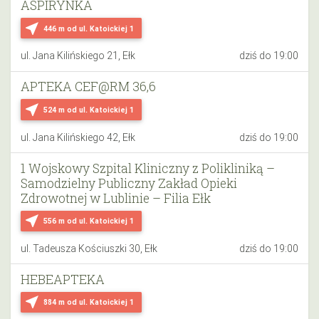
ASPIRYNKA
near_me
446 m
od ul. Katoickiej 1
ul. Jana Kilińskiego 21, Ełk
dziś do 19:00
APTEKA CEF@RM 36,6
near_me
524 m
od ul. Katoickiej 1
ul. Jana Kilińskiego 42, Ełk
dziś do 19:00
1 Wojskowy Szpital Kliniczny z Polikliniką –
Samodzielny Publiczny Zakład Opieki
Zdrowotnej w Lublinie – Filia Ełk
near_me
556 m
od ul. Katoickiej 1
ul. Tadeusza Kościuszki 30, Ełk
dziś do 19:00
HEBEAPTEKA
near_me
884 m
od ul. Katoickiej 1