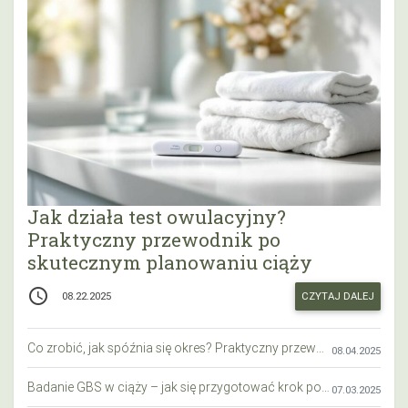
Jak działa test owulacyjny?
Praktyczny przewodnik po
skutecznym planowaniu ciąży
access_time
CZYTAJ DALEJ
08.22.2025
Co zrobić, jak spóźnia się okres? Praktyczny przewodnik krok po kroku
08.04.2025
Badanie GBS w ciąży – jak się przygotować krok po kroku?
07.03.2025