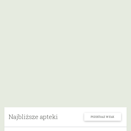
Najbliższe apteki
POZOSTAŁE W EŁK