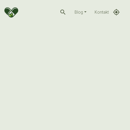
search
gps_fixed
Blog
Kontakt