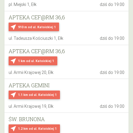
pl. Miejski 1, Ełk
dziś do 19:00
APTEKA CEF@RM 36,6
near_me
910 m
od ul. Katoickiej 1
ul. Tadeusza Kościuszki 1, Ełk
dziś do 19:00
APTEKA CEF@RM 36,6
near_me
1 km
od ul. Katoickiej 1
ul. Armii Krajowej 20, Ełk
dziś do 19:00
APTEKA GEMINI
near_me
1.1 km
od ul. Katoickiej 1
ul. Armii Krajowej 19, Ełk
dziś do 19:00
ŚW. BRUNONA
near_me
1.2 km
od ul. Katoickiej 1