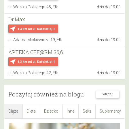
ul. Wojska Polskiego 45, Ełk
dziś do 19:00
Dr.Max
near_me
1.3 km
od ul. Katoickiej 1
ul. Adama Mickiewicza 19, Ełk
dziś do 19:00
APTEKA CEF@RM 36,6
near_me
1.3 km
od ul. Katoickiej 1
ul. Wojska Polskiego 42, Ełk
dziś do 19:00
Poczytaj również na blogu
WIĘCEJ
Ciąża
Dieta
Dziecko
Inne
Seks
Suplementy