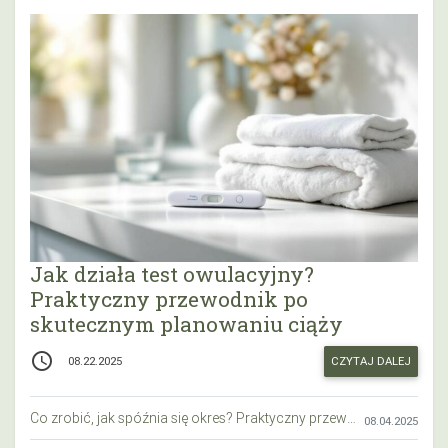
Jak działa test owulacyjny?
Praktyczny przewodnik po
skutecznym planowaniu ciąży
access_time
CZYTAJ DALEJ
08.22.2025
Co zrobić, jak spóźnia się okres? Praktyczny przewodnik krok po kroku
08.04.2025