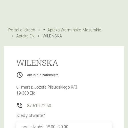
Portal o lekach
Apteka Warmińsko-Mazurskie
Apteka Ełk
WILEŃSKA
WILEŃSKA
access_time
aktualnie zamknięta
ul. marsz. Józefa Piłsudskiego 9/3
19-300 Ełk
phone_in_talk
87-610-72-50
Kiedy otwarte?
poniedziałek, 08:00 - 20:00