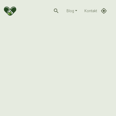
search
gps_fixed
Blog
Kontakt