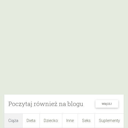
Poczytaj również na blogu
WIĘCEJ
Ciąża
Dieta
Dziecko
Inne
Seks
Suplementy