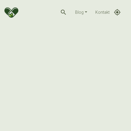
search
gps_fixed
Blog
Kontakt