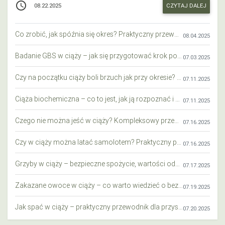
access_time
CZYTAJ DALEJ
08.22.2025
Co zrobić, jak spóźnia się okres? Praktyczny przewodnik krok po kroku
08.04.2025
Badanie GBS w ciąży – jak się przygotować krok po kroku?
07.03.2025
Czy na początku ciąży boli brzuch jak przy okresie? Wyjaśniamy objawy i różnice
07.11.2025
Ciąża biochemiczna – co to jest, jak ją rozpoznać i co warto wiedzieć?
07.11.2025
Czego nie można jeść w ciąży? Kompleksowy przewodnik dla przyszłych mam
07.16.2025
Czy w ciąży można latać samolotem? Praktyczny przewodnik dla przyszłych mam
07.16.2025
Grzyby w ciąży – bezpieczne spożycie, wartości odżywcze i zagrożenia
07.17.2025
Zakazane owoce w ciąży – co warto wiedzieć o bezpieczeństwie diety przyszłej mamy?
07.19.2025
Jak spać w ciąży – praktyczny przewodnik dla przyszłych mam
07.20.2025