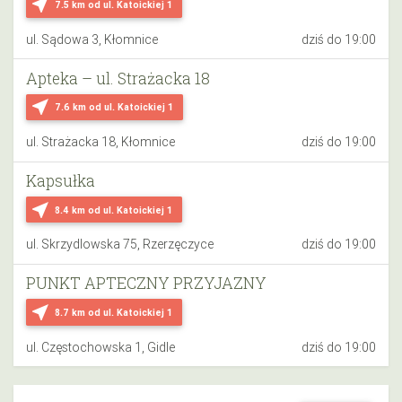
near_me
7.5 km
od ul. Katoickiej 1
ul. Sądowa 3, Kłomnice
dziś do 19:00
Apteka – ul. Strażacka 18
near_me
7.6 km
od ul. Katoickiej 1
ul. Strażacka 18, Kłomnice
dziś do 19:00
Kapsułka
near_me
8.4 km
od ul. Katoickiej 1
ul. Skrzydlowska 75, Rzerzęczyce
dziś do 19:00
PUNKT APTECZNY PRZYJAZNY
near_me
8.7 km
od ul. Katoickiej 1
ul. Częstochowska 1, Gidle
dziś do 19:00