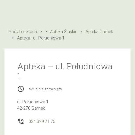
Portal o lekach
Apteka Śląskie
Apteka Garnek
Apteka - ul. Południowa 1
Apteka – ul. Południowa
1
access_time
aktualnie zamknięta
ul. Południowa 1
42-270 Garnek
phone_in_talk
034 329 71 75