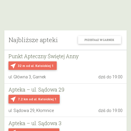
Najbliższe apteki
POZOSTAŁE W GARNEK
Punkt Apteczny Świętej Anny
near_me
32 m
od ul. Katoickiej 1
ul. Główna 3, Garnek
dziś do 19:00
Apteka – ul. Sądowa 29
near_me
7.2 km
od ul. Katoickiej 1
ul. Sądowa 29, Kłomnice
dziś do 19:00
Apteka – ul. Sądowa 3