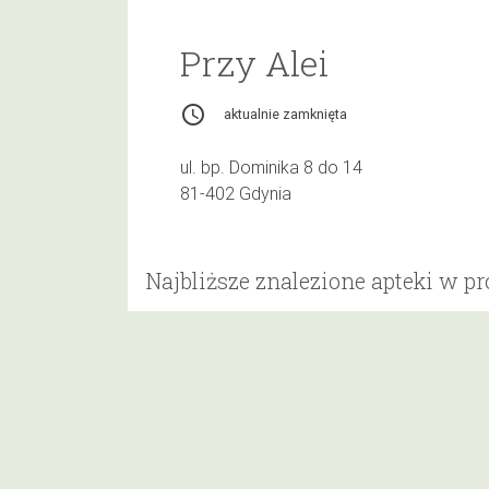
Przy Alei
access_time
aktualnie zamknięta
ul. bp. Dominika 8 do 14
81-402 Gdynia
Najbliższe znalezione apteki w p