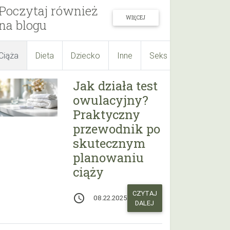
Poczytaj również
WIĘCEJ
na blogu
Ciąża
Dieta
Dziecko
Inne
Seks
Suplementy
Jak działa test
owulacyjny?
Praktyczny
przewodnik po
skutecznym
planowaniu
ciąży
CZYTAJ
access_time
08.22.2025
DALEJ