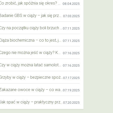
Co zrobić, jak spóźnia się okres? Praktyczny przewodnik krok po kroku
08.04.2025
Badanie GBS w ciąży – jak się przygotować krok po kroku?
07.03.2025
Czy na początku ciąży boli brzuch jak przy okresie? Wyjaśniamy objawy i różnice
07.11.2025
Ciąża biochemiczna – co to jest, jak ją rozpoznać i co warto wiedzieć?
07.11.2025
Czego nie można jeść w ciąży? Kompleksowy przewodnik dla przyszłych mam
07.16.2025
Czy w ciąży można latać samolotem? Praktyczny przewodnik dla przyszłych mam
07.16.2025
Grzyby w ciąży – bezpieczne spożycie, wartości odżywcze i zagrożenia
07.17.2025
Zakazane owoce w ciąży – co warto wiedzieć o bezpieczeństwie diety przyszłej mamy?
07.19.2025
Jak spać w ciąży – praktyczny przewodnik dla przyszłych mam
07.20.2025