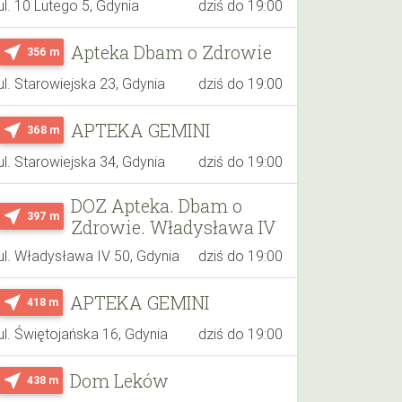
ul. 10 Lutego 5, Gdynia
dziś do 19:00
Apteka Dbam o Zdrowie
near_me
356 m
ul. Starowiejska 23, Gdynia
dziś do 19:00
APTEKA GEMINI
near_me
368 m
ul. Starowiejska 34, Gdynia
dziś do 19:00
DOZ Apteka. Dbam o
near_me
397 m
Zdrowie. Władysława IV
ul. Władysława IV 50, Gdynia
dziś do 19:00
APTEKA GEMINI
near_me
418 m
ul. Świętojańska 16, Gdynia
dziś do 19:00
Dom Leków
near_me
438 m