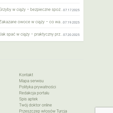
Grzyby w ciąży – bezpieczne spożycie, wartości odżywcze i zagrożenia
07.17.2025
Zakazane owoce w ciąży – co warto wiedzieć o bezpieczeństwie diety przyszłej mamy?
07.19.2025
Jak spać w ciąży – praktyczny przewodnik dla przyszłych mam
07.20.2025
Kontakt
Mapa serwisu
Polityka prywatności
Redakcja portalu
Spis aptek
Twój doktor online
Przeszczep włosów Turcja