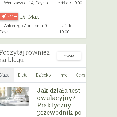
ul. Warszawska 14, Gdynia
dziś do 19:00
Dr. Max
near_me
440 m
ul. Antoniego Abrahama 70,
dziś do
Gdynia
19:00
Poczytaj również
WIĘCEJ
na blogu
Ciąża
Dieta
Dziecko
Inne
Seks
Suplementy
Jak działa test
owulacyjny?
Praktyczny
przewodnik po