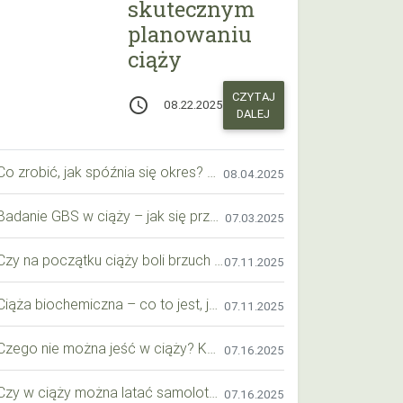
skutecznym
planowaniu
ciąży
CZYTAJ
access_time
08.22.2025
DALEJ
Co zrobić, jak spóźnia się okres? Praktyczny przewodnik krok po kroku
08.04.2025
Badanie GBS w ciąży – jak się przygotować krok po kroku?
07.03.2025
Czy na początku ciąży boli brzuch jak przy okresie? Wyjaśniamy objawy i różnice
07.11.2025
Ciąża biochemiczna – co to jest, jak ją rozpoznać i co warto wiedzieć?
07.11.2025
Czego nie można jeść w ciąży? Kompleksowy przewodnik dla przyszłych mam
07.16.2025
Czy w ciąży można latać samolotem? Praktyczny przewodnik dla przyszłych mam
07.16.2025