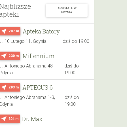
Najbliższe
POZOSTAŁE W
apteki
GDYNIA
Apteka Batory
near_me
207 m
ul. 10 Lutego 11, Gdynia
dziś do 19:00
Millennium
near_me
230 m
ul. Antoniego Abrahama 48,
dziś do
Gdynia
19:00
APTECUS 6
near_me
293 m
ul. Antoniego Abrahama 1-3,
dziś do
Gdynia
19:00
Dr. Max
near_me
304 m