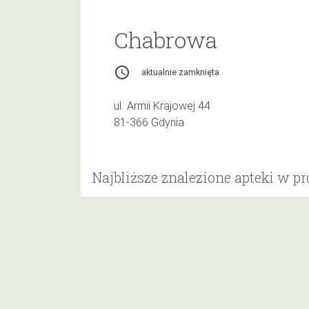
Chabrowa
access_time
aktualnie zamknięta
ul. Armii Krajowej 44
81-366 Gdynia
Najbliższe znalezione apteki w p