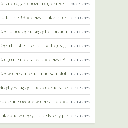
Co zrobić, jak spóźnia się okres? Praktyczny przewodnik krok po kroku
08.04.2025
Badanie GBS w ciąży – jak się przygotować krok po kroku?
07.03.2025
Czy na początku ciąży boli brzuch jak przy okresie? Wyjaśniamy objawy i różnice
07.11.2025
Ciąża biochemiczna – co to jest, jak ją rozpoznać i co warto wiedzieć?
07.11.2025
Czego nie można jeść w ciąży? Kompleksowy przewodnik dla przyszłych mam
07.16.2025
Czy w ciąży można latać samolotem? Praktyczny przewodnik dla przyszłych mam
07.16.2025
Grzyby w ciąży – bezpieczne spożycie, wartości odżywcze i zagrożenia
07.17.2025
Zakazane owoce w ciąży – co warto wiedzieć o bezpieczeństwie diety przyszłej mamy?
07.19.2025
Jak spać w ciąży – praktyczny przewodnik dla przyszłych mam
07.20.2025