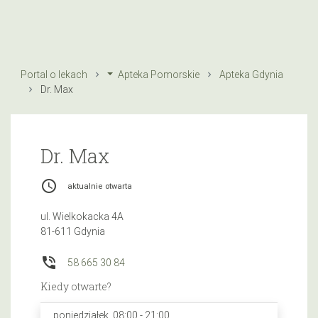
Portal o lekach
Apteka Pomorskie
Apteka Gdynia
Dr. Max
Dr. Max
access_time
aktualnie otwarta
ul. Wielkokacka 4A
81-611 Gdynia
phone_in_talk
58 665 30 84
Kiedy otwarte?
poniedziałek, 08:00 - 21:00