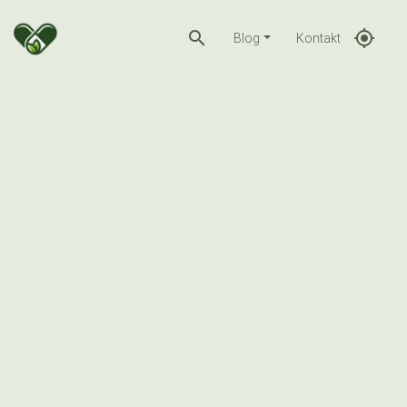
search
gps_fixed
Blog
Kontakt