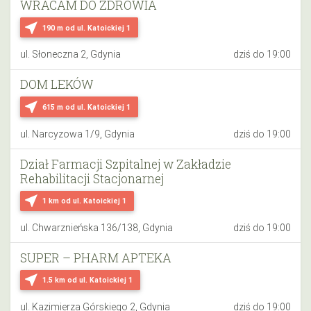
WRACAM DO ZDROWIA
near_me
190 m
od ul. Katoickiej 1
ul. Słoneczna 2, Gdynia
dziś do 19:00
DOM LEKÓW
near_me
615 m
od ul. Katoickiej 1
ul. Narcyzowa 1/9, Gdynia
dziś do 19:00
Dział Farmacji Szpitalnej w Zakładzie
Rehabilitacji Stacjonarnej
near_me
1 km
od ul. Katoickiej 1
ul. Chwarznieńska 136/138, Gdynia
dziś do 19:00
SUPER – PHARM APTEKA
near_me
1.5 km
od ul. Katoickiej 1
ul. Kazimierza Górskiego 2, Gdynia
dziś do 19:00