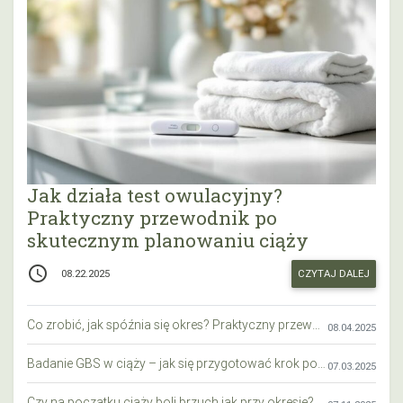
Jak działa test owulacyjny?
Praktyczny przewodnik po
skutecznym planowaniu ciąży
access_time
CZYTAJ DALEJ
08.22.2025
Co zrobić, jak spóźnia się okres? Praktyczny przewodnik krok po kroku
08.04.2025
Badanie GBS w ciąży – jak się przygotować krok po kroku?
07.03.2025
Czy na początku ciąży boli brzuch jak przy okresie? Wyjaśniamy objawy i różnice