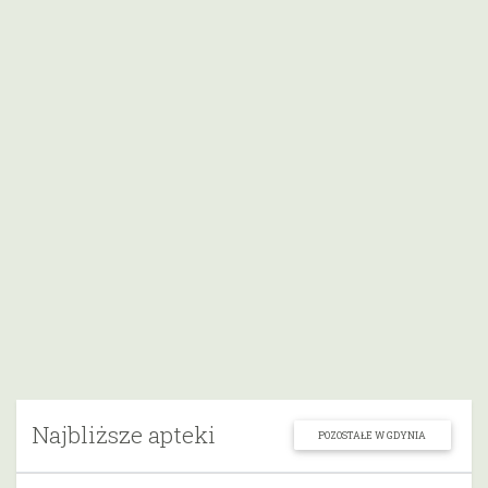
Najbliższe apteki
POZOSTAŁE W GDYNIA