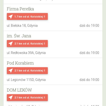
Firma Perełka
near_me
1.7 km
od ul. Katoickiej 1
ul. Bielska 18, Gdynia
dziś do 19:00
im. Św. Jana
near_me
2.1 km
od ul. Katoickiej 1
ul. Redłowska 39A, Gdynia
dziś do 19:00
Pod Korabiem
near_me
2.1 km
od ul. Katoickiej 1
ul. Legionów 115D, Gdynia
dziś do 19:00
DOM LEKÓW
near_me
2.1 km
od ul. Katoickiej 1