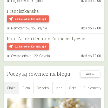
ul. Legionów 60, Gdynia
dziś do 19:00
Franciszkańska
near_me
2.2 km
od ul. Katoickiej 1
ul. Partyzantów 35, Gdynia
dziś do 19:00
Euro-Apteka Centrum Farmaceutyczne
near_me
2.2 km
od ul. Katoickiej 1
ul. Świętojańska 122, Gdynia
dziś do 19:00
Poczytaj również na blogu
WIĘCEJ
Ciąża
Dieta
Dziecko
Inne
Seks
Suplementy