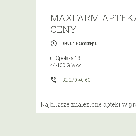
MAXFARM APTEKA
CENY
access_time
aktualnie zamknięta
ul. Opolska 18
44-100 Gliwice
phone_in_talk
32 270 40 60
Najbliższe znalezione apteki w p