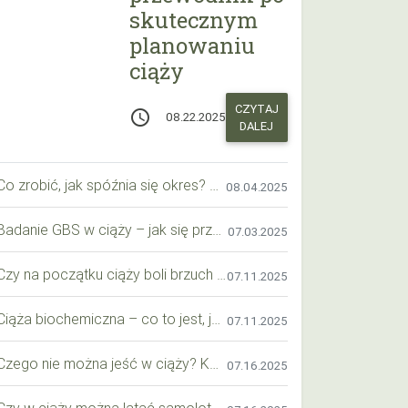
skutecznym
planowaniu
ciąży
CZYTAJ
access_time
08.22.2025
DALEJ
Co zrobić, jak spóźnia się okres? Praktyczny przewodnik krok po kroku
08.04.2025
Badanie GBS w ciąży – jak się przygotować krok po kroku?
07.03.2025
Czy na początku ciąży boli brzuch jak przy okresie? Wyjaśniamy objawy i różnice
07.11.2025
Ciąża biochemiczna – co to jest, jak ją rozpoznać i co warto wiedzieć?
07.11.2025
Czego nie można jeść w ciąży? Kompleksowy przewodnik dla przyszłych mam
07.16.2025
Czy w ciąży można latać samolotem? Praktyczny przewodnik dla przyszłych mam