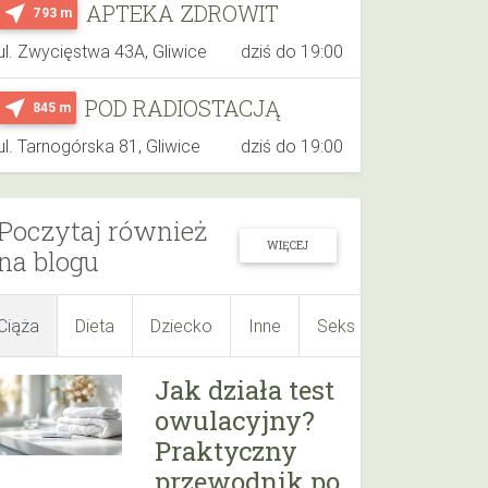
APTEKA ZDROWIT
near_me
793 m
ul. Zwycięstwa 43A, Gliwice
dziś do 19:00
POD RADIOSTACJĄ
near_me
845 m
ul. Tarnogórska 81, Gliwice
dziś do 19:00
Poczytaj również
WIĘCEJ
na blogu
Ciąża
Dieta
Dziecko
Inne
Seks
Suplementy
Jak działa test
owulacyjny?
Praktyczny
przewodnik po