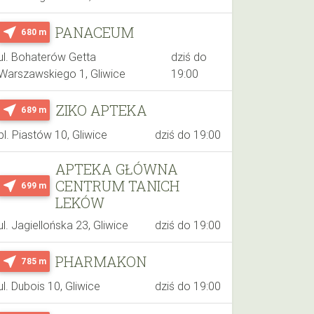
PANACEUM
near_me
680 m
ul. Bohaterów Getta
dziś do
Warszawskiego 1, Gliwice
19:00
ZIKO APTEKA
near_me
689 m
pl. Piastów 10, Gliwice
dziś do 19:00
APTEKA GŁÓWNA
CENTRUM TANICH
near_me
699 m
LEKÓW
ul. Jagiellońska 23, Gliwice
dziś do 19:00
PHARMAKON
near_me
785 m
ul. Dubois 10, Gliwice
dziś do 19:00