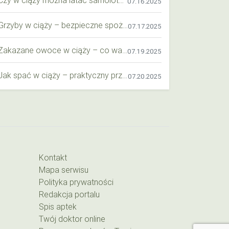
07.16.2025
Grzyby w ciąży – bezpieczne spożycie, wartości odżywcze i zagrożenia
07.17.2025
Zakazane owoce w ciąży – co warto wiedzieć o bezpieczeństwie diety przyszłej mamy?
07.19.2025
Jak spać w ciąży – praktyczny przewodnik dla przyszłych mam
07.20.2025
Kontakt
Mapa serwisu
Polityka prywatności
Redakcja portalu
Spis aptek
Twój doktor online