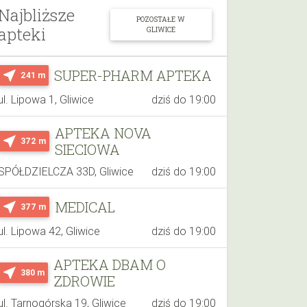
Najbliższe
POZOSTAŁE W
apteki
GLIWICE
SUPER-PHARM APTEKA
near_me
241 m
ul. Lipowa 1, Gliwice
dziś do 19:00
APTEKA NOVA
near_me
372 m
SIECIOWA
SPÓŁDZIELCZA 33D, Gliwice
dziś do 19:00
MEDICAL
near_me
377 m
ul. Lipowa 42, Gliwice
dziś do 19:00
APTEKA DBAM O
near_me
380 m
ZDROWIE
ul. Tarnogórska 19, Gliwice
dziś do 19:00