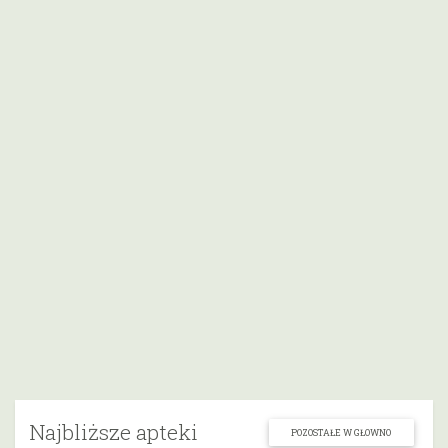
Najbliższe apteki
POZOSTAŁE W GŁOWNO