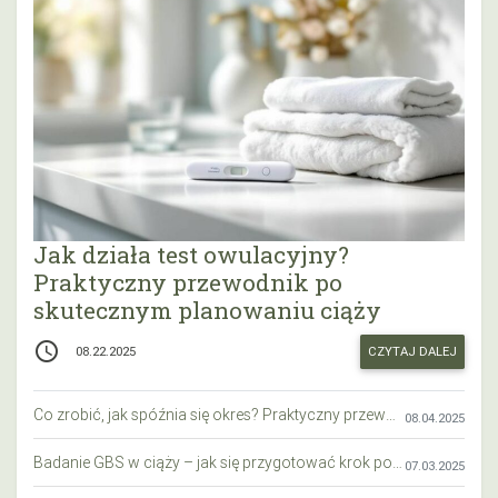
Jak działa test owulacyjny?
Praktyczny przewodnik po
skutecznym planowaniu ciąży
access_time
CZYTAJ DALEJ
08.22.2025
Co zrobić, jak spóźnia się okres? Praktyczny przewodnik krok po kroku
08.04.2025
Badanie GBS w ciąży – jak się przygotować krok po kroku?
07.03.2025