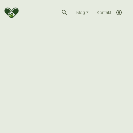
search
gps_fixed
Blog
Kontakt