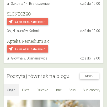
ul. Szkolna 14, Bratoszewice
dziś do 19:00
SŁONECZKO
near_me
6.3 km
od ul. Katoickiej 1
3A, Niesułków-Kolonia
dziś do 19:00
Apteka Remedium s.c.
near_me
8.5 km
od ul. Katoickiej 1
ul. Główna 9, Domaniewice
dziś do 19:00
Poczytaj również na blogu
WIĘCEJ
Ciąża
Dieta
Dziecko
Inne
Seks
Suplementy