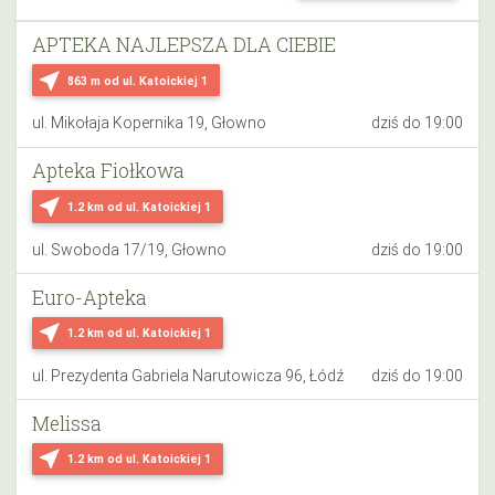
APTEKA NAJLEPSZA DLA CIEBIE
near_me
863 m
od ul. Katoickiej 1
ul. Mikołaja Kopernika 19, Głowno
dziś do 19:00
Apteka Fiołkowa
near_me
1.2 km
od ul. Katoickiej 1
ul. Swoboda 17/19, Głowno
dziś do 19:00
Euro-Apteka
near_me
1.2 km
od ul. Katoickiej 1
ul. Prezydenta Gabriela Narutowicza 96, Łódź
dziś do 19:00
Melissa
near_me
1.2 km
od ul. Katoickiej 1