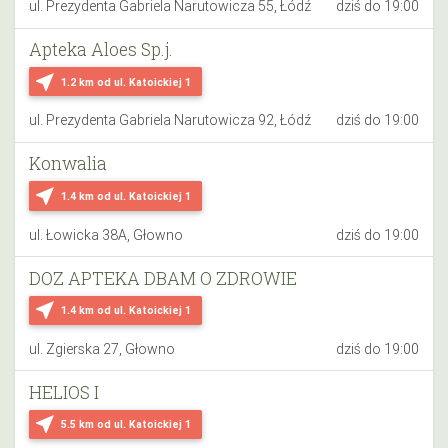
ul. Prezydenta Gabriela Narutowicza 55, Łódź
dziś do 19:00
Apteka Aloes Sp.j.
near_me
1.2 km
od ul. Katoickiej 1
ul. Prezydenta Gabriela Narutowicza 92, Łódź
dziś do 19:00
Konwalia
near_me
1.4 km
od ul. Katoickiej 1
ul. Łowicka 38A, Głowno
dziś do 19:00
DOZ APTEKA DBAM O ZDROWIE
near_me
1.4 km
od ul. Katoickiej 1
ul. Zgierska 27, Głowno
dziś do 19:00
HELIOS I
near_me
5.5 km
od ul. Katoickiej 1