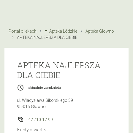
Portal o lekach
Apteka Łódzkie
Apteka Głowno
APTEKA NAJLEPSZA DLA CIEBIE
APTEKA NAJLEPSZA
DLA CIEBIE
access_time
aktualnie zamknięta
ul. Władysława Sikorskiego 59
95-015 Głowno
phone_in_talk
42 710-12-99
Kiedy otwarte?