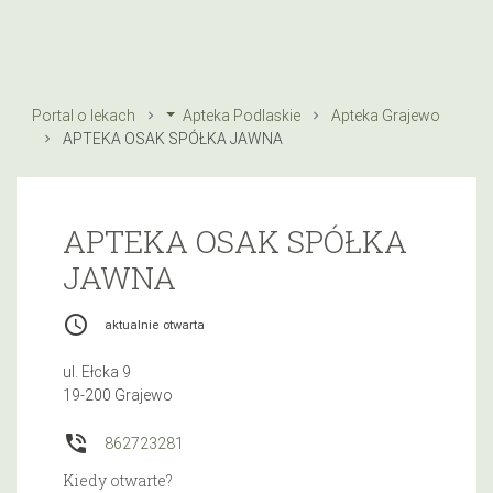
Portal o lekach
Apteka Podlaskie
Apteka Grajewo
APTEKA OSAK SPÓŁKA JAWNA
APTEKA OSAK SPÓŁKA
JAWNA
access_time
aktualnie otwarta
ul. Ełcka 9
19-200 Grajewo
phone_in_talk
862723281
Kiedy otwarte?