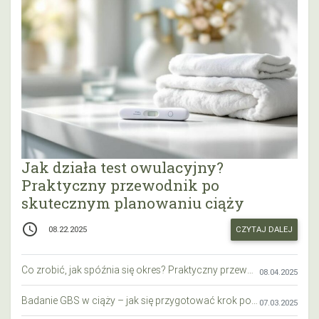
Jak działa test owulacyjny?
Praktyczny przewodnik po
skutecznym planowaniu ciąży
access_time
CZYTAJ DALEJ
08.22.2025
Co zrobić, jak spóźnia się okres? Praktyczny przewodnik krok po kroku
08.04.2025
Badanie GBS w ciąży – jak się przygotować krok po kroku?
07.03.2025