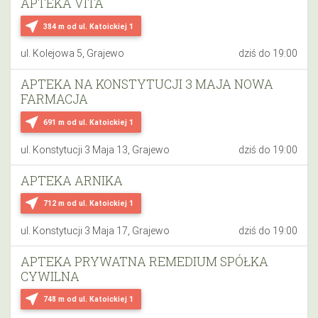
APTEKA VITA
near_me
384 m
od ul. Katoickiej 1
ul. Kolejowa 5, Grajewo
dziś do 19:00
APTEKA NA KONSTYTUCJI 3 MAJA NOWA
FARMACJA
near_me
691 m
od ul. Katoickiej 1
ul. Konstytucji 3 Maja 13, Grajewo
dziś do 19:00
APTEKA ARNIKA
near_me
712 m
od ul. Katoickiej 1
ul. Konstytucji 3 Maja 17, Grajewo
dziś do 19:00
APTEKA PRYWATNA REMEDIUM SPÓŁKA
CYWILNA
near_me
748 m
od ul. Katoickiej 1