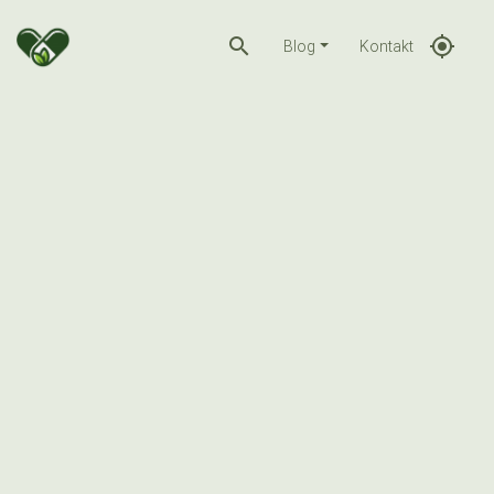
search
gps_fixed
Blog
Kontakt