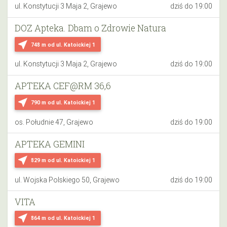
ul. Konstytucji 3 Maja 2, Grajewo
dziś do 19:00
DOZ Apteka. Dbam o Zdrowie Natura
near_me
748 m
od ul. Katoickiej 1
ul. Konstytucji 3 Maja 2, Grajewo
dziś do 19:00
APTEKA CEF@RM 36,6
near_me
790 m
od ul. Katoickiej 1
os. Południe 47, Grajewo
dziś do 19:00
APTEKA GEMINI
near_me
829 m
od ul. Katoickiej 1
ul. Wojska Polskiego 50, Grajewo
dziś do 19:00
VITA
near_me
864 m
od ul. Katoickiej 1