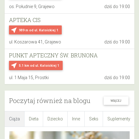
os. Południe 9, Grajewo
dziś do 19:00
APTEKA CIS
near_me
989 m
od ul. Katoickiej 1
ul. Koszarowa 41, Grajewo
dziś do 19:00
PUNKT APTECZNY ŚW. BRUNONA
near_me
5.1 km
od ul. Katoickiej 1
ul. 1 Maja 15, Prostki
dziś do 19:00
Poczytaj również na blogu
WIĘCEJ
Ciąża
Dieta
Dziecko
Inne
Seks
Suplementy