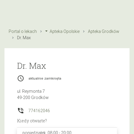
Portal o lekach
Apteka Opolskie
Apteka Grodków
Dr. Max
Dr. Max
access_time
aktualnie zamknięta
ul. Reymonta 7
49-200 Grodków
phone_in_talk
774162046
Kiedy otwarte?
poniedziałek, 08:00 - 20:00