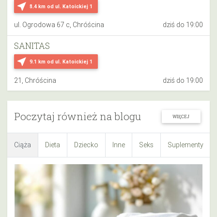
near_me
8.4 km
od ul. Katoickiej 1
ul. Ogrodowa 67 c, Chróścina
dziś do 19:00
SANITAS
near_me
9.1 km
od ul. Katoickiej 1
21, Chróścina
dziś do 19:00
Poczytaj również na blogu
WIĘCEJ
Ciąża
Dieta
Dziecko
Inne
Seks
Suplementy