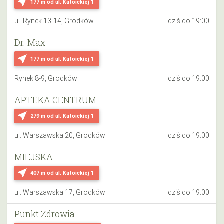
near_me
177 m
od ul. Katoickiej 1
ul. Rynek 13-14, Grodków
dziś do 19:00
Dr. Max
near_me
177 m
od ul. Katoickiej 1
Rynek 8-9, Grodków
dziś do 19:00
APTEKA CENTRUM
near_me
279 m
od ul. Katoickiej 1
ul. Warszawska 20, Grodków
dziś do 19:00
MIEJSKA
near_me
407 m
od ul. Katoickiej 1
ul. Warszawska 17, Grodków
dziś do 19:00
Punkt Zdrowia