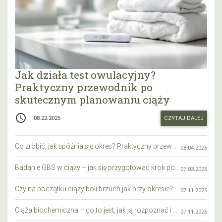
Jak działa test owulacyjny?
Praktyczny przewodnik po
skutecznym planowaniu ciąży
access_time
CZYTAJ DALEJ
08.22.2025
Co zrobić, jak spóźnia się okres? Praktyczny przewodnik krok po kroku
08.04.2025
Badanie GBS w ciąży – jak się przygotować krok po kroku?
07.03.2025
Czy na początku ciąży boli brzuch jak przy okresie? Wyjaśniamy objawy i różnice
07.11.2025
Ciąża biochemiczna – co to jest, jak ją rozpoznać i co warto wiedzieć?
07.11.2025