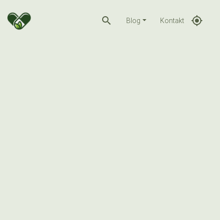
search
gps_fixed
Blog
Kontakt