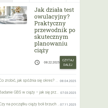
Jak działa test
owulacyjny?
Praktyczny
przewodnik po
skutecznym
planowaniu
ciąży
CZYTAJ
access_time
08.22.2025
DALEJ
Co zrobić, jak spóźnia się okres? Praktyczny przewodnik krok po kroku
08.04.2025
Badanie GBS w ciąży – jak się przygotować krok po kroku?
07.03.2025
Czy na początku ciąży boli brzuch jak przy okresie? Wyjaśniamy objawy i różnice
07.11.2025