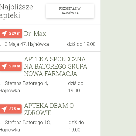
Najbliższe
POZOSTAŁE W
apteki
HAJNÓWKA
Dr. Max
near_me
229 m
ul. 3 Maja 47, Hajnówka
dziś do 19:00
APTEKA SPOŁECZNA
NA BATOREGO GRUPA
near_me
280 m
NOWA FARMACJA
ul. Stefana Batorego 4,
dziś do
Hajnówka
19:00
APTEKA DBAM O
near_me
375 m
ZDROWIE
ul. Stefana Batorego 18,
dziś do
Hajnówka
19:00