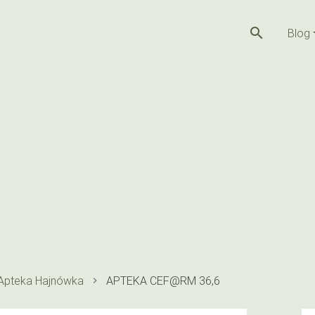
search
Blog
Apteka Hajnówka
APTEKA CEF@RM 36,6