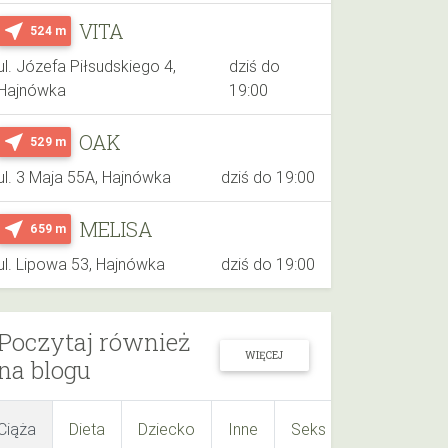
VITA
near_me
524 m
ul. Józefa Piłsudskiego 4,
dziś do
Hajnówka
19:00
OAK
near_me
529 m
ul. 3 Maja 55A, Hajnówka
dziś do 19:00
MELISA
near_me
659 m
ul. Lipowa 53, Hajnówka
dziś do 19:00
Poczytaj również
WIĘCEJ
na blogu
Ciąża
Dieta
Dziecko
Inne
Seks
Suplementy