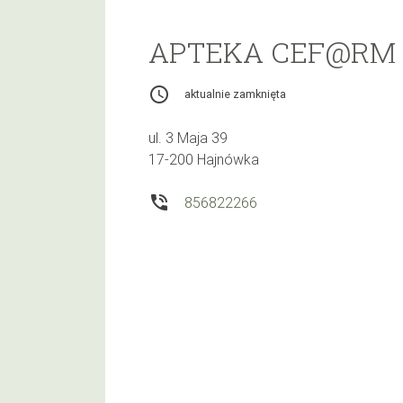
APTEKA CEF@RM 
access_time
aktualnie zamknięta
ul. 3 Maja 39
17-200 Hajnówka
phone_in_talk
856822266