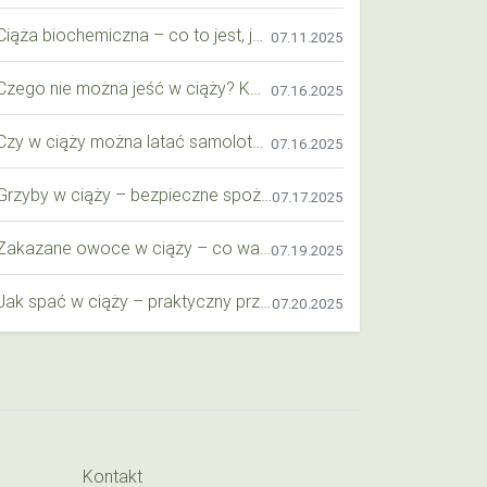
Ciąża biochemiczna – co to jest, jak ją rozpoznać i co warto wiedzieć?
07.11.2025
Czego nie można jeść w ciąży? Kompleksowy przewodnik dla przyszłych mam
07.16.2025
Czy w ciąży można latać samolotem? Praktyczny przewodnik dla przyszłych mam
07.16.2025
Grzyby w ciąży – bezpieczne spożycie, wartości odżywcze i zagrożenia
07.17.2025
Zakazane owoce w ciąży – co warto wiedzieć o bezpieczeństwie diety przyszłej mamy?
07.19.2025
Jak spać w ciąży – praktyczny przewodnik dla przyszłych mam
07.20.2025
Kontakt