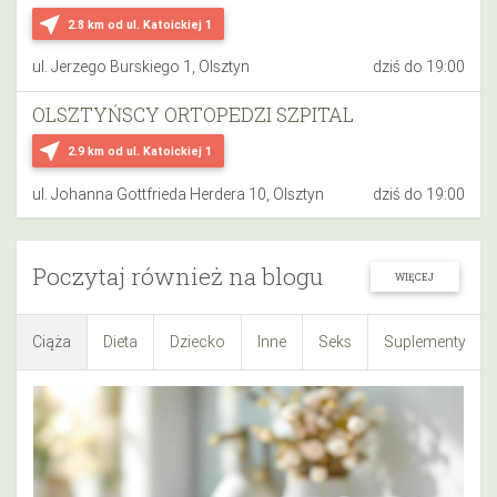
near_me
2.8 km
od ul. Katoickiej 1
ul. Jerzego Burskiego 1, Olsztyn
dziś do 19:00
OLSZTYŃSCY ORTOPEDZI SZPITAL
near_me
2.9 km
od ul. Katoickiej 1
ul. Johanna Gottfrieda Herdera 10, Olsztyn
dziś do 19:00
Poczytaj również na blogu
WIĘCEJ
Ciąża
Dieta
Dziecko
Inne
Seks
Suplementy