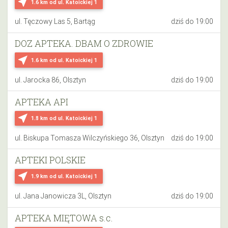
near_me
1.6 km
od ul. Katoickiej 1
ul. Tęczowy Las 5, Bartąg
dziś do 19:00
DOZ APTEKA. DBAM O ZDROWIE
near_me
1.6 km
od ul. Katoickiej 1
ul. Jarocka 86, Olsztyn
dziś do 19:00
APTEKA API
near_me
1.8 km
od ul. Katoickiej 1
ul. Biskupa Tomasza Wilczyńskiego 36, Olsztyn
dziś do 19:00
APTEKI POLSKIE
near_me
1.9 km
od ul. Katoickiej 1
ul. Jana Janowicza 3L, Olsztyn
dziś do 19:00
APTEKA MIĘTOWA s.c.