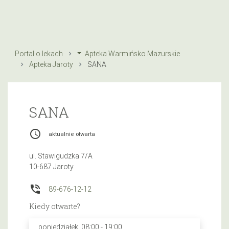
Portal o lekach
Apteka Warmińsko Mazurskie
Apteka Jaroty
SANA
SANA
access_time
aktualnie otwarta
ul. Stawigudzka 7/A
10-687 Jaroty
phone_in_talk
89-676-12-12
Kiedy otwarte?
poniedziałek, 08:00 - 19:00