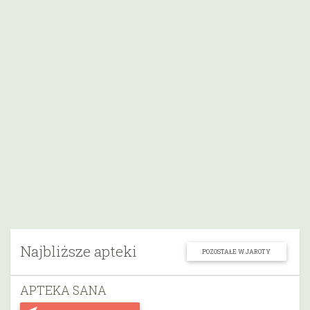
Najbliższe apteki
POZOSTAŁE W JAROTY
APTEKA SANA