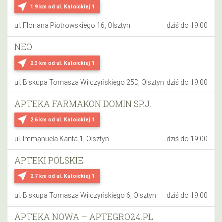
near_me
1.9 km
od ul. Katoickiej 1
ul. Floriana Piotrowskiego 16, Olsztyn
dziś do 19:00
NEO
near_me
2.3 km
od ul. Katoickiej 1
ul. Biskupa Tomasza Wilczyńskiego 25D, Olsztyn
dziś do 19:00
APTEKA FARMAKON DOMIN SP.J.
near_me
2.6 km
od ul. Katoickiej 1
ul. Immanuela Kanta 1, Olsztyn
dziś do 19:00
APTEKI POLSKIE
near_me
2.7 km
od ul. Katoickiej 1
ul. Biskupa Tomasza Wilczyńskiego 6, Olsztyn
dziś do 19:00
APTEKA NOWA – APTEGRO24.PL