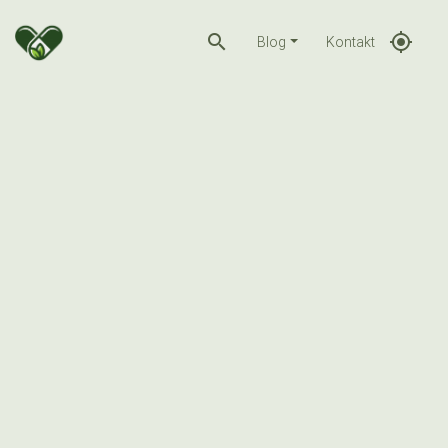
search
gps_fixed
Blog
Kontakt