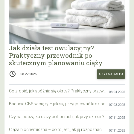
Jak działa test owulacyjny?
Praktyczny przewodnik po
skutecznym planowaniu ciąży
access_time
CZYTAJ DALEJ
08.22.2025
Co zrobić, jak spóźnia się okres? Praktyczny przewodnik krok po kroku
08.04.2025
Badanie GBS w ciąży – jak się przygotować krok po kroku?
07.03.2025
Czy na początku ciąży boli brzuch jak przy okresie? Wyjaśniamy objawy i różnice
07.11.2025
Ciąża biochemiczna – co to jest, jak ją rozpoznać i co warto wiedzieć?
07.11.2025