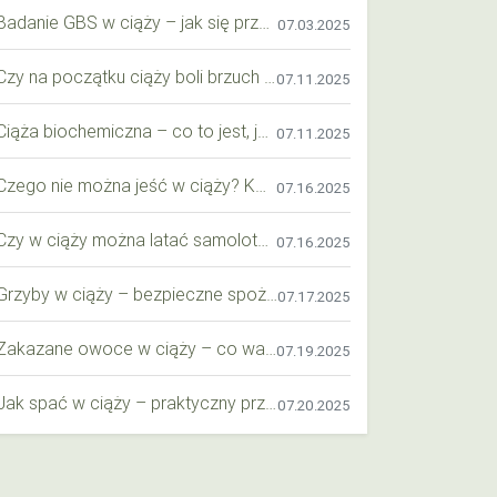
Badanie GBS w ciąży – jak się przygotować krok po kroku?
07.03.2025
Czy na początku ciąży boli brzuch jak przy okresie? Wyjaśniamy objawy i różnice
07.11.2025
Ciąża biochemiczna – co to jest, jak ją rozpoznać i co warto wiedzieć?
07.11.2025
Czego nie można jeść w ciąży? Kompleksowy przewodnik dla przyszłych mam
07.16.2025
Czy w ciąży można latać samolotem? Praktyczny przewodnik dla przyszłych mam
07.16.2025
Grzyby w ciąży – bezpieczne spożycie, wartości odżywcze i zagrożenia
07.17.2025
Zakazane owoce w ciąży – co warto wiedzieć o bezpieczeństwie diety przyszłej mamy?
07.19.2025
Jak spać w ciąży – praktyczny przewodnik dla przyszłych mam
07.20.2025