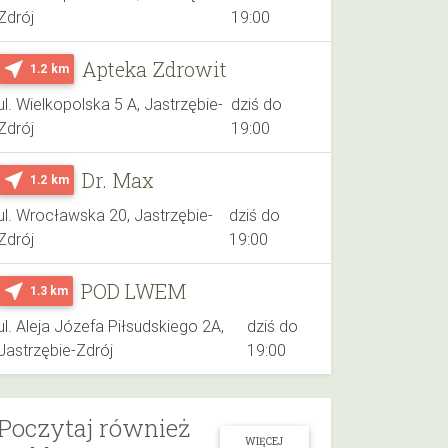
Zdrój
19:00
Apteka Zdrowit
near_me
1.2 km
ul. Wielkopolska 5 A, Jastrzębie-
dziś do
Zdrój
19:00
Dr. Max
near_me
1.2 km
ul. Wrocławska 20, Jastrzębie-
dziś do
Zdrój
19:00
POD LWEM
near_me
1.3 km
ul. Aleja Józefa Piłsudskiego 2A,
dziś do
Jastrzębie-Zdrój
19:00
Poczytaj również
WIĘCEJ