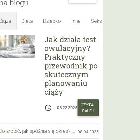
na blogu
Ciąża
Dieta
Dziecko
Inne
Seks
Suplementy
Jak działa test
owulacyjny?
Praktyczny
przewodnik po
skutecznym
planowaniu
ciąży
CZYTAJ
access_time
08.22.2025
DALEJ
Co zrobić, jak spóźnia się okres? Praktyczny przewodnik krok po kroku
08.04.2025