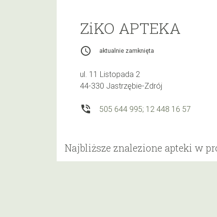
ZiKO APTEKA
access_time
aktualnie zamknięta
ul. 11 Listopada 2
44-330 Jastrzębie-Zdrój
phone_in_talk
505 644 995; 12 448 16 57
Najbliższe znalezione apteki w p