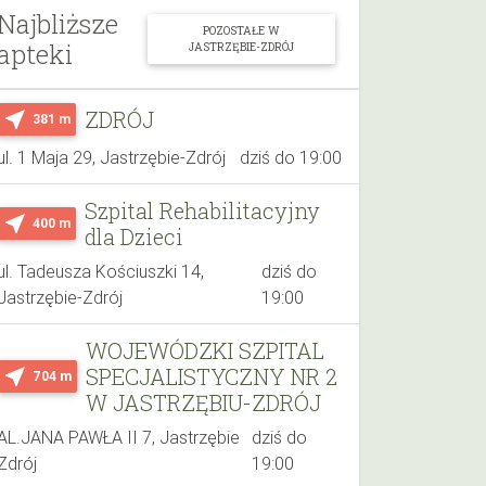
Najbliższe
POZOSTAŁE W
apteki
JASTRZĘBIE-ZDRÓJ
ZDRÓJ
near_me
381 m
ul. 1 Maja 29, Jastrzębie-Zdrój
dziś do 19:00
Szpital Rehabilitacyjny
near_me
400 m
dla Dzieci
ul. Tadeusza Kościuszki 14,
dziś do
Jastrzębie-Zdrój
19:00
WOJEWÓDZKI SZPITAL
SPECJALISTYCZNY NR 2
near_me
704 m
W JASTRZĘBIU-ZDRÓJ
AL.JANA PAWŁA II 7, Jastrzębie
dziś do
Zdrój
19:00