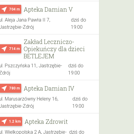
Apteka Damian V
near_me
704 m
ul. Aleja Jana Pawła II 7,
dziś do
Jastrzębie-Zdrój
19:00
Zakład Leczniczo-
Opiekuńczy dla dzieci
near_me
714 m
BETLEJEM
ul. Pszczyńska 11, Jastrzębie-
dziś do
Zdrój
19:00
Apteka Damian IV
near_me
780 m
ul. Marusarzówny Heleny 16,
dziś do
Jastrzębie-Zdrój
19:00
Apteka Zdrowit
near_me
1.2 km
ul. Wielkopolska 2 A, Jastrzębie-
dziś do