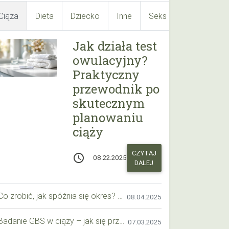
Ciąża
Dieta
Dziecko
Inne
Seks
Suplementy
Jak działa test
owulacyjny?
Praktyczny
przewodnik po
skutecznym
planowaniu
ciąży
CZYTAJ
access_time
08.22.2025
DALEJ
Co zrobić, jak spóźnia się okres? Praktyczny przewodnik krok po kroku
08.04.2025
Badanie GBS w ciąży – jak się przygotować krok po kroku?
07.03.2025