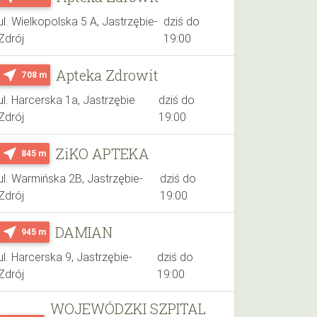
ul. Wielkopolska 5 A, Jastrzębie-
dziś do
Zdrój
19:00
Apteka Zdrowit
near_me
708 m
ul. Harcerska 1a, Jastrzębie
dziś do
Zdrój
19:00
ZiKO APTEKA
near_me
845 m
ul. Warmińska 2B, Jastrzębie-
dziś do
Zdrój
19:00
DAMIAN
near_me
945 m
ul. Harcerska 9, Jastrzębie-
dziś do
Zdrój
19:00
WOJEWÓDZKI SZPITAL