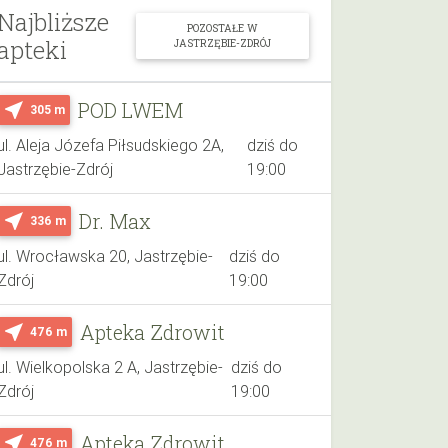
Najbliższe
POZOSTAŁE W
apteki
JASTRZĘBIE-ZDRÓJ
POD LWEM
near_me
305 m
ul. Aleja Józefa Piłsudskiego 2A,
dziś do
Jastrzębie-Zdrój
19:00
Dr. Max
near_me
336 m
ul. Wrocławska 20, Jastrzębie-
dziś do
Zdrój
19:00
Apteka Zdrowit
near_me
476 m
ul. Wielkopolska 2 A, Jastrzębie-
dziś do
Zdrój
19:00
Apteka Zdrowit
near_me
476 m