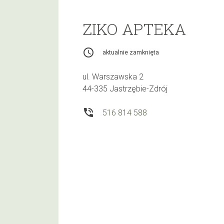
ZIKO APTEKA
access_time
aktualnie zamknięta
ul. Warszawska 2
44-335 Jastrzębie-Zdrój
phone_in_talk
516 814 588