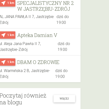
SPECJALISTYCZNY NR 2
near_me
1 km
W JASTRZĘBIU-ZDRÓJ
AL.JANA PAWŁA II 7, Jastrzębie
dziś do
Zdrój
19:00
Apteka Damian V
near_me
1 km
ul. Aleja Jana Pawła II 7,
dziś do
Jastrzębie-Zdrój
19:00
DBAM O ZDROWIE
near_me
1 km
ul. Warmińska 2 B, Jastrzębie-
dziś do
Zdrój
19:00
Poczytaj również
WIĘCEJ
na blogu