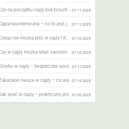
Czy na początku ciąży boli brzuch jak przy okresie? Wyjaśniamy objawy i różnice
07.11.2025
Ciąża biochemiczna – co to jest, jak ją rozpoznać i co warto wiedzieć?
07.11.2025
Czego nie można jeść w ciąży? Kompleksowy przewodnik dla przyszłych mam
07.16.2025
Czy w ciąży można latać samolotem? Praktyczny przewodnik dla przyszłych mam
07.16.2025
Grzyby w ciąży – bezpieczne spożycie, wartości odżywcze i zagrożenia
07.17.2025
Zakazane owoce w ciąży – co warto wiedzieć o bezpieczeństwie diety przyszłej mamy?
07.19.2025
Jak spać w ciąży – praktyczny przewodnik dla przyszłych mam
07.20.2025